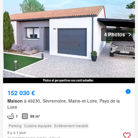
4 Photos
152 030 €
Maison
à 49230, Sèvremoine, Maine-et-Loire, Pays de la
Loire
1
88 m²
Parking
Cuisine équipée
Entièrement meublé
Il y a 1 jour