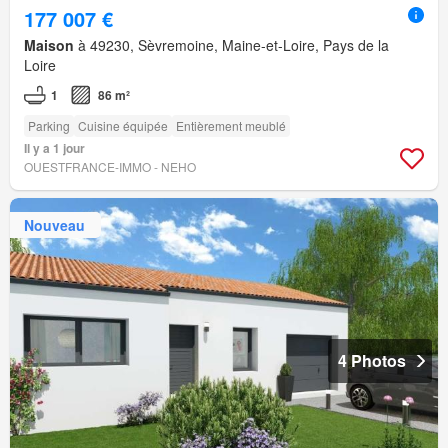
177 007 €
Maison
à 49230, Sèvremoine, Maine-et-Loire, Pays de la
Loire
1
86 m²
Parking
Cuisine équipée
Entièrement meublé
Il y a 1 jour
OUESTFRANCE-IMMO - NEHO
Nouveau
4 Photos