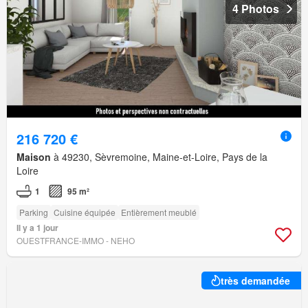
4 Photos
216 720 €
Maison
à 49230, Sèvremoine, Maine-et-Loire, Pays de la
Loire
1
95 m²
Parking
Cuisine équipée
Entièrement meublé
Il y a 1 jour
OUESTFRANCE-IMMO - NEHO
très demandée