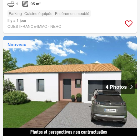
1
95 m²
Parking
Cuisine équipée
Entièrement meublé
Il y a 1 jour
OUESTFRANCE-IMMO - NEHO
Nouveau
4 Photos