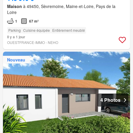
Maison
à 49450, Sèvremoine, Maine-et-Loire, Pays de la
Loire
1
67 m²
Parking
Cuisine équipée
Entièrement meublé
Il y a 1 jour
OUESTFRANCE-IMMO - NEHO
Nouveau
4 Photos