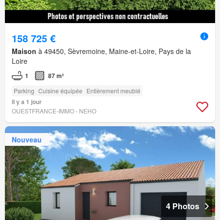
158 725 €
Maison
à 49450, Sèvremoine, Maine-et-Loire, Pays de la
Loire
1
87 m²
Parking
Cuisine équipée
Entièrement meublé
Il y a 1 jour
OUESTFRANCE-IMMO - NEHO
Nouveau
4 Photos