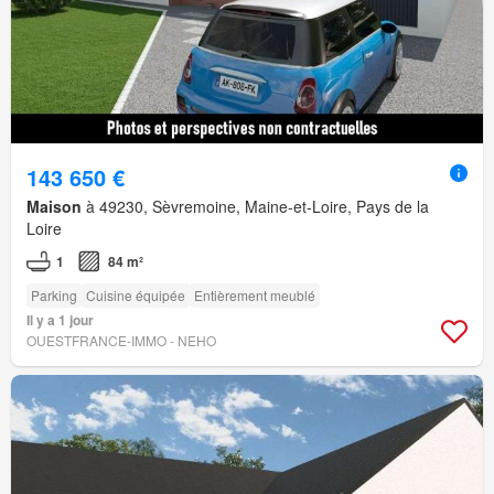
143 650 €
Maison
à 49230, Sèvremoine, Maine-et-Loire, Pays de la
Loire
1
84 m²
Parking
Cuisine équipée
Entièrement meublé
Il y a 1 jour
OUESTFRANCE-IMMO - NEHO