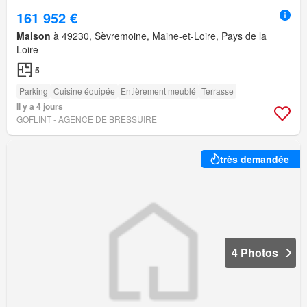
161 952 €
Maison
à 49230, Sèvremoine, Maine-et-Loire, Pays de la
Loire
5
Parking
Cuisine équipée
Entièrement meublé
Terrasse
Il y a 4 jours
GOFLINT - AGENCE DE BRESSUIRE
très demandée
4 Photos