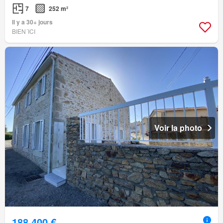
7
252 m²
Il y a 30+ jours
BIEN´ICI
Voir la photo
188 400 €