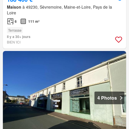
Maison
à 49230, Sèvremoine, Maine-et-Loire, Pays de la
Loire
6
111 m²
Terrasse
Il y a 30+ jours
BIEN´ICI
4 Photos