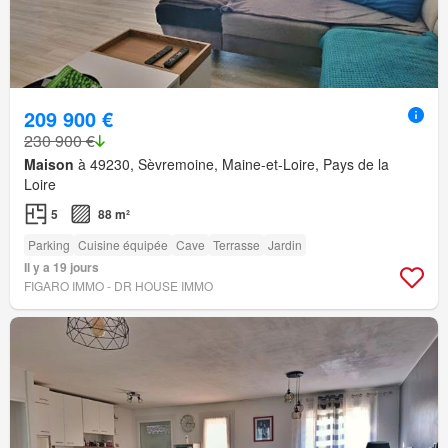
209 900 €
230 900 €
Maison
à 49230, Sèvremoine, Maine-et-Loire, Pays de la
Loire
5
88 m²
Parking
Cuisine équipée
Cave
Terrasse
Jardin
Il y a 19 jours
FIGARO IMMO - DR HOUSE IMMO