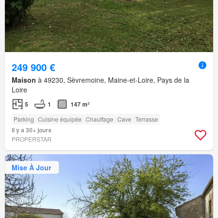
249 900 €
Maison
à 49230, Sèvremoine, Maine-et-Loire, Pays de la
Loire
5
1
147 m²
Parking
Cuisine équipée
Chauffage
Cave
Terrasse
Il y a 30+ jours
PROPERSTAR
Mise À Jour