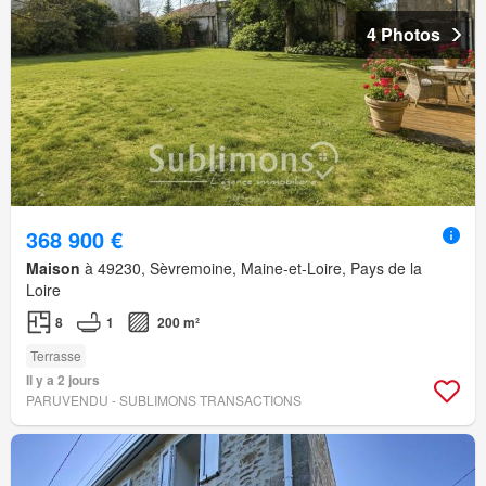
4 Photos
368 900 €
Maison
à 49230, Sèvremoine, Maine-et-Loire, Pays de la
Loire
8
1
200 m²
Terrasse
Il y a 2 jours
PARUVENDU - SUBLIMONS TRANSACTIONS