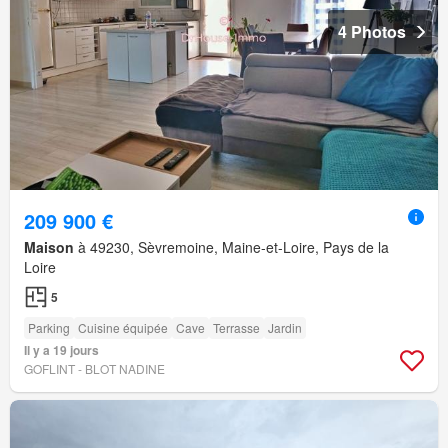
4 Photos
209 900 €
Maison
à 49230, Sèvremoine, Maine-et-Loire, Pays de la
Loire
5
Parking
Cuisine équipée
Cave
Terrasse
Jardin
Il y a 19 jours
GOFLINT - BLOT NADINE