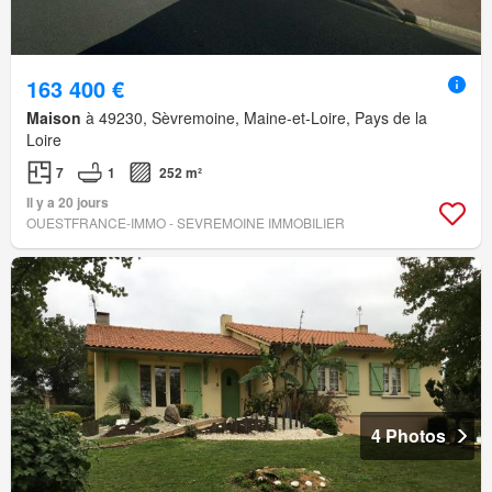
163 400 €
Maison
à 49230, Sèvremoine, Maine-et-Loire, Pays de la
Loire
7
1
252 m²
Il y a 20 jours
OUESTFRANCE-IMMO - SEVREMOINE IMMOBILIER
4 Photos