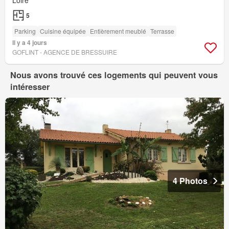
Loire
5
Parking
Cuisine équipée
Entièrement meublé
Terrasse
Il y a 4 jours
GOFLINT - AGENCE DE BRESSUIRE
Nous avons trouvé ces logements qui peuvent vous
intéresser
4 Photos