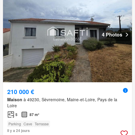
4 Photos
210 000 €
Maison
à 49230, Sèvremoine, Maine-et-Loire, Pays de la
Loire
5
87 m²
Parking
Cave
Terrasse
Il y a 24 jours