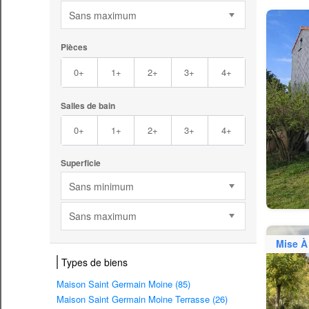
Sans maximum
Pièces
0+
1+
2+
3+
4+
Salles de bain
0+
1+
2+
3+
4+
Superficie
Sans minimum
Sans maximum
Mise À
Types de biens
Maison Saint Germain Moine (85)
Maison Saint Germain Moine Terrasse (26)