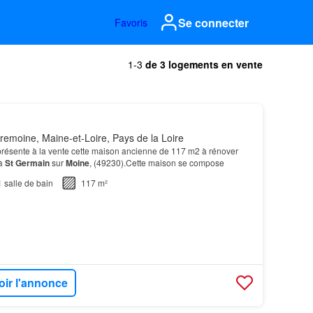
Se connecter
Favoris
1-3
de 3 logements en vente
emoine, Maine-et-Loire, Pays de la Loire
résente à la vente cette maison ancienne de 117 m2 à rénover
 à
St
Germain
sur
Moine
, (49230).Cette maison se compose
1
salle de bain
117 m²
oir l'annonce