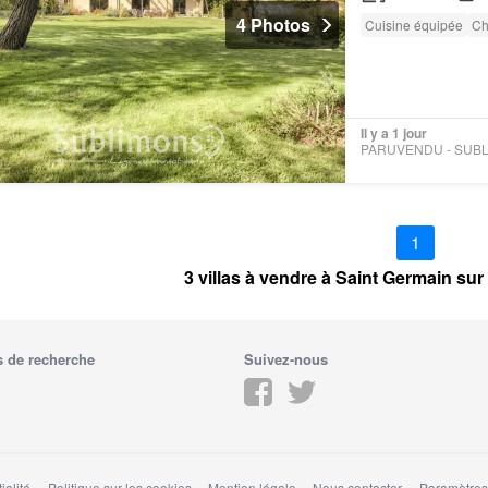
4 Photos
Cuisine équipée
Ch
Il y a 1 jour
1
3 villas à vendre à Saint Germain su
 de recherche
Suivez-nous
ialité
Politique sur les cookies
Mention légale
Nous contacter
Paramètres