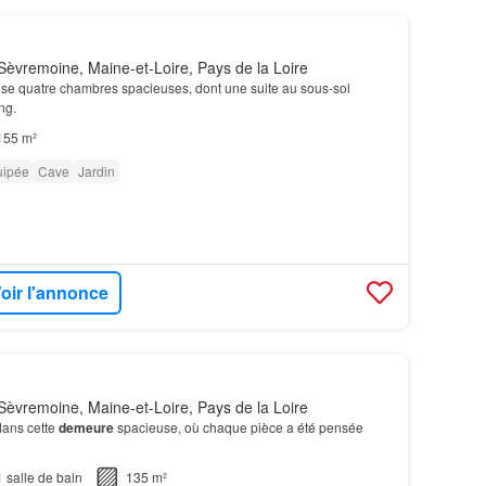
èvremoine, Maine-et-Loire, Pays de la Loire
se quatre chambres spacieuses, dont une suite au sous-sol
ng.
155 m²
uipée
Cave
Jardin
oir l'annonce
èvremoine, Maine-et-Loire, Pays de la Loire
dans cette
demeure
spacieuse, où chaque pièce a été pensée
1
salle de bain
135 m²