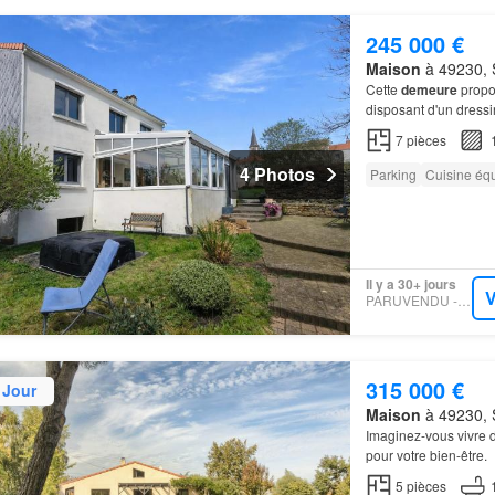
245 000 €
Maison
à 49230, S
Cette
demeure
propo
disposant d'un dressi
7
pièces
4 Photos
Parking
Cuisine éq
Il y a 30+ jours
V
PARUVENDU - ZEFIR
315 000 €
 Jour
Maison
à 49230, S
Imaginez-vous vivre 
pour votre bien-être.
5
pièces