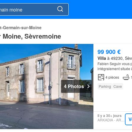
t-Germain-sur-Moine
ur Moine, Sèvremoine
99 900 €
Villa
à 49230, Sèvr
Fabien Seguin vous p
intégralement située
4
pièces
4 Photos
Parking
Cave
Il y a 30+ jours
V
ARKADIA - ARKADIA