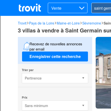
Vente
Trovit
Pays de la Loire
Maine-et-Loire
Sèvremoine
Sain
3 villas à vendre à Saint Germain s
Recevez de nouvelles annonces
par email
Enregistrer cette recherche
Trier par
Pertinence
Prix
Sans minimum