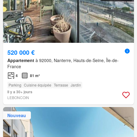
520 000 €
Appartement
à 92000, Nanterre, Hauts-de-Seine, Île-de-
France
4
81 m²
Parking
Cuisine équipée
Terrasse
Jardin
Il y a 30+ jours
LEBONCOIN
Nouveau