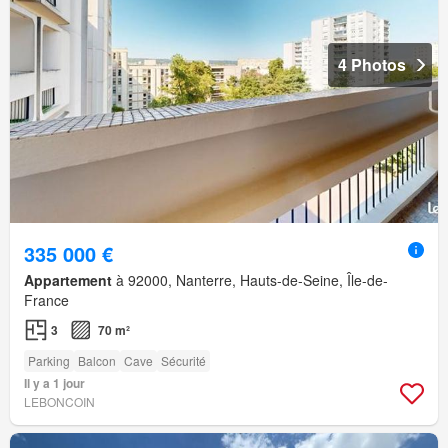
4 Photos
335 000 €
Appartement
à 92000, Nanterre, Hauts-de-Seine, Île-de-
France
3
70 m²
Parking
Balcon
Cave
Sécurité
Il y a 1 jour
LEBONCOIN