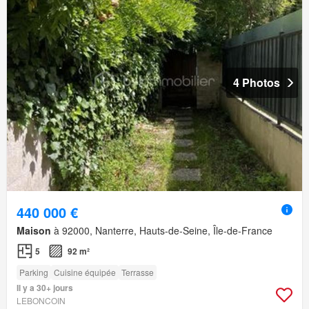
4 Photos
440 000 €
Maison
à 92000, Nanterre, Hauts-de-Seine, Île-de-France
5
92 m²
Parking
Cuisine équipée
Terrasse
Il y a 30+ jours
LEBONCOIN