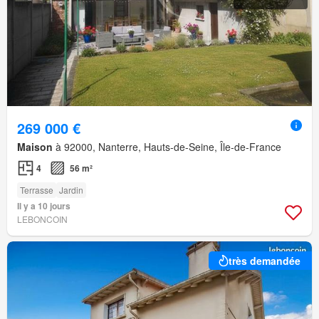
269 000 €
Maison
à 92000, Nanterre, Hauts-de-Seine, Île-de-France
4
56 m²
Terrasse
Jardin
Il y a 10 jours
LEBONCOIN
très demandée