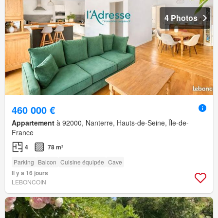
4 Photos
460 000 €
Appartement
à 92000, Nanterre, Hauts-de-Seine, Île-de-
France
4
78 m²
Parking
Balcon
Cuisine équipée
Cave
Il y a 16 jours
LEBONCOIN