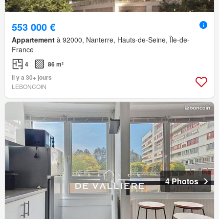
553 000 €
Appartement
à 92000, Nanterre, Hauts-de-Seine, Île-de-
France
4
86 m²
Il y a 30+ jours
LEBONCOIN
4 Photos