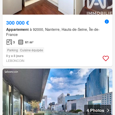
300 000 €
Appartement
à 92000, Nanterre, Hauts-de-Seine, Île-de-
France
3
61 m²
Parking
Cuisine équipée
Il y a 8 jours
LEBONCOIN
4 Photos