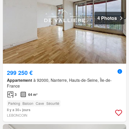
4 Photos
299 250 €
Appartement
à 92000, Nanterre, Hauts-de-Seine, Île-de-
France
3
64 m²
Parking
Balcon
Cave
Sécurité
Il y a 30+ jours
LEBONCOIN