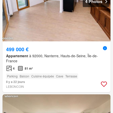
4 Photos
499 000 €
Appartement
à 92000, Nanterre, Hauts-de-Seine, Île-de-
France
4
81 m²
Parking
Balcon
Cuisine équipée
Cave
Terrasse
Il y a 22 jours
LEBONCOIN