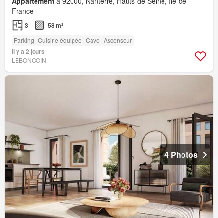
Appartement
à 92000, Nanterre, Hauts-de-Seine, Île-de-
France
3
58 m²
Parking
Cuisine équipée
Cave
Ascenseur
Il y a 2 jours
LEBONCOIN
4 Photos