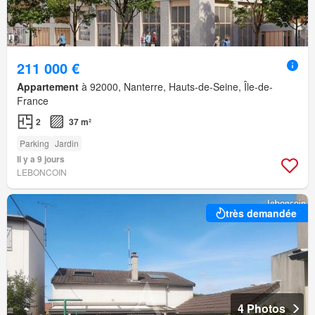
211 000 €
Appartement
à 92000, Nanterre, Hauts-de-Seine, Île-de-
France
2
37 m²
Parking
Jardin
Il y a 9 jours
LEBONCOIN
très demandée
4 Photos