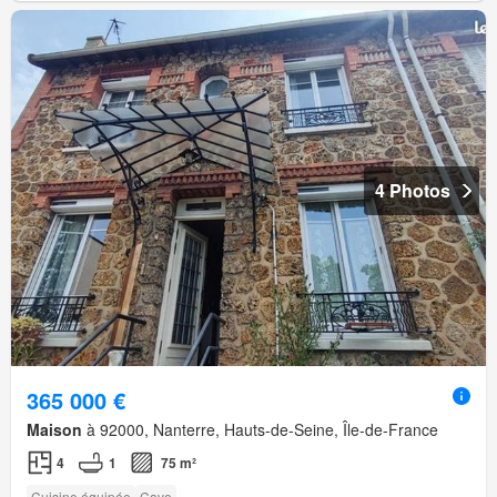
4 Photos
365 000 €
Maison
à 92000, Nanterre, Hauts-de-Seine, Île-de-France
4
1
75 m²
Cuisine équipée
Cave