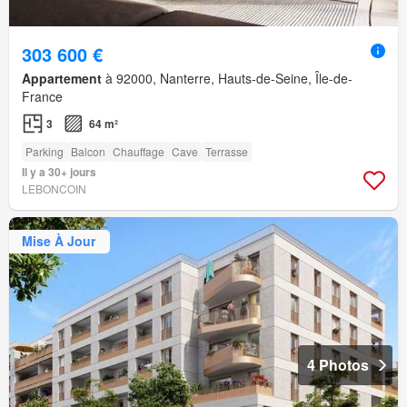
303 600 €
Appartement
à 92000, Nanterre, Hauts-de-Seine, Île-de-
France
3
64 m²
Parking
Balcon
Chauffage
Cave
Terrasse
Il y a 30+ jours
LEBONCOIN
Mise À Jour
4 Photos