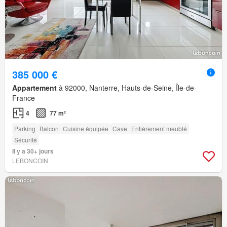
385 000 €
Appartement
à 92000, Nanterre, Hauts-de-Seine, Île-de-
France
4
77 m²
Parking
Balcon
Cuisine équipée
Cave
Entièrement meublé
Sécurité
Il y a 30+ jours
LEBONCOIN