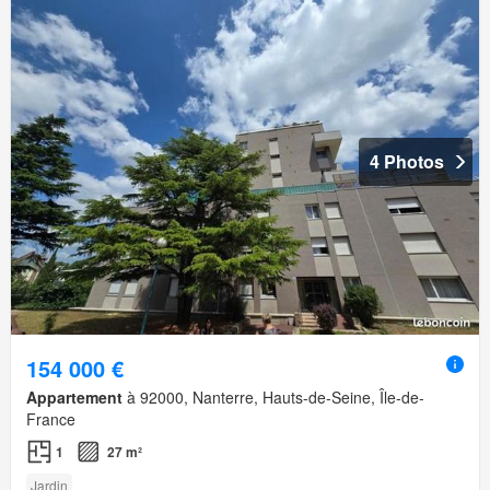
4 Photos
154 000 €
Appartement
à 92000, Nanterre, Hauts-de-Seine, Île-de-
France
1
27 m²
Jardin