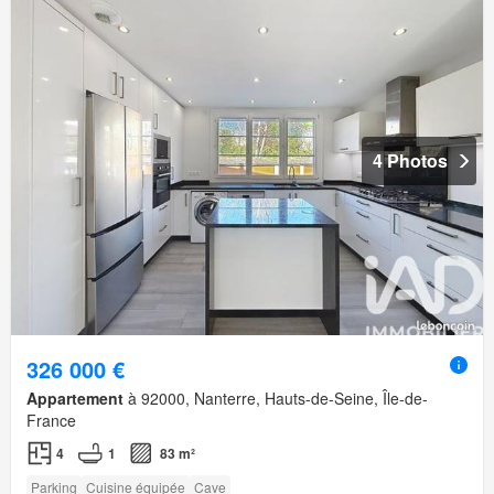
4 Photos
326 000 €
Appartement
à 92000, Nanterre, Hauts-de-Seine, Île-de-
France
4
1
83 m²
Parking
Cuisine équipée
Cave