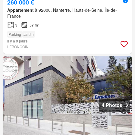
260 000 €
Appartement
à 92000, Nanterre, Hauts-de-Seine, Île-de-
France
3
57 m²
Parking
Jardin
Il y a 9 jours
LEBONCOIN
4 Photos