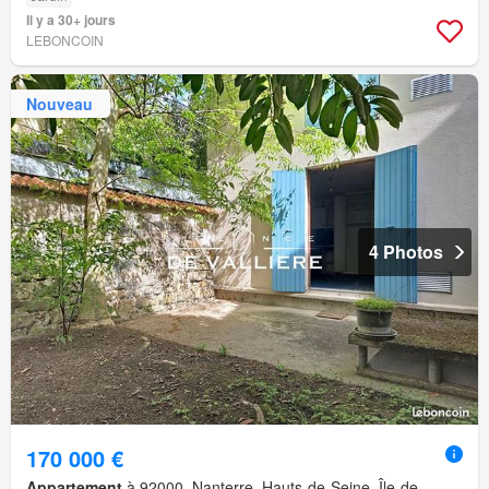
Il y a 30+ jours
LEBONCOIN
Nouveau
4 Photos
170 000 €
Appartement
à 92000, Nanterre, Hauts-de-Seine, Île-de-