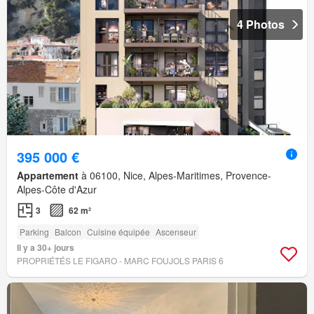
4 Photos
395 000 €
Appartement
à 06100, Nice, Alpes-Maritimes, Provence-
Alpes-Côte d'Azur
3
62 m²
Parking
Balcon
Cuisine équipée
Ascenseur
Il y a 30+ jours
PROPRIÉTÉS LE FIGARO - MARC FOUJOLS PARIS 6