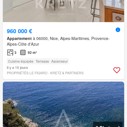
960 000 €
Appartement
à 06000, Nice, Alpes-Maritimes, Provence-
Alpes-Côte d'Azur
3
92 m²
Cuisine équipée
Terrasse
Ascenseur
Il y a 15 jours
PROPRIÉTÉS LE FIGARO - KRETZ & PARTNERS