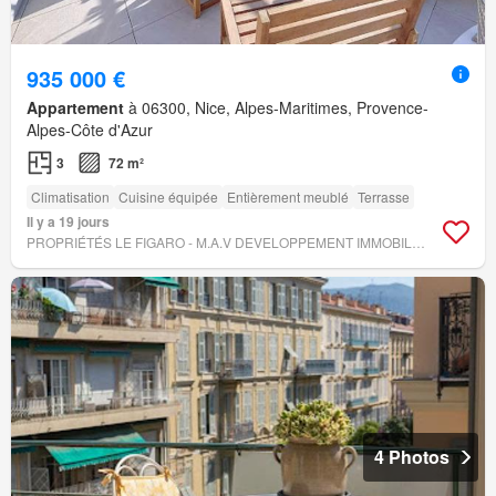
935 000 €
Appartement
à 06300, Nice, Alpes-Maritimes, Provence-
Alpes-Côte d'Azur
3
72 m²
Climatisation
Cuisine équipée
Entièrement meublé
Terrasse
Il y a 19 jours
PROPRIÉTÉS LE FIGARO - M.A.V DEVELOPPEMENT IMMOBILIER
4 Photos