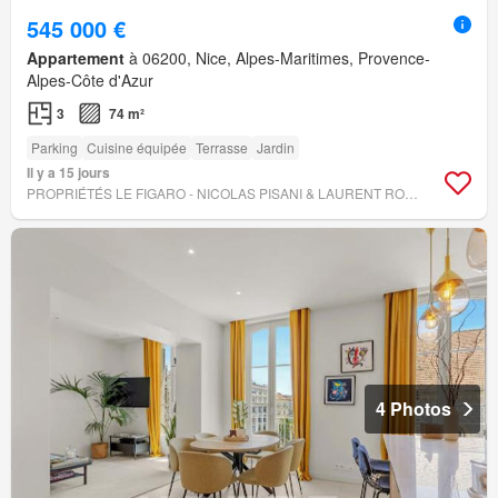
545 000 €
Appartement
à 06200, Nice, Alpes-Maritimes, Provence-
Alpes-Côte d'Azur
3
74 m²
Parking
Cuisine équipée
Terrasse
Jardin
Il y a 15 jours
PROPRIÉTÉS LE FIGARO - NICOLAS PISANI & LAURENT ROMOR
4 Photos