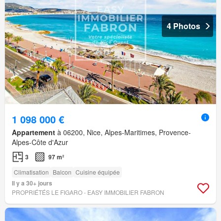
4 Photos
1 098 000 €
Appartement
à 06200, Nice, Alpes-Maritimes, Provence-
Alpes-Côte d'Azur
3
97 m²
Climatisation
Balcon
Cuisine équipée
Il y a 30+ jours
PROPRIÉTÉS LE FIGARO - EASY IMMOBILIER FABRON