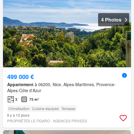
4 Photos
499 000 €
Appartement
à 06200, Nice, Alpes-Maritimes, Provence-
Alpes-Côte d'Azur
3
75 m²
Climatisation
Cuisine équipée
Terrasse
Il y a 12 jours
PROPRIÉTÉS LE FIGARO - AGENCES PRIVEES