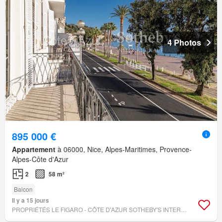
4 Photos
895 000 €
Appartement
à 06000, Nice, Alpes-Maritimes, Provence-
Alpes-Côte d'Azur
2
58 m²
Balcon
Il y a 15 jours
PROPRIÉTÉS LE FIGARO - CÔTE D'AZUR SOTHEBY'S INTERNATIONAL REALTY NICE