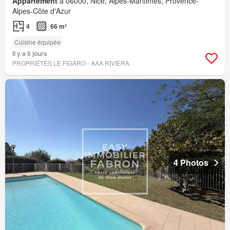
Appartement
à 06000, Nice, Alpes-Maritimes, Provence-
Alpes-Côte d'Azur
4
66 m²
Cuisine équipée
Il y a 6 jours
PROPRIÉTÉS LE FIGARO - AAA RIVIERA
4 Photos