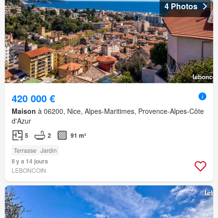
4 Photos
420 000 €
Maison
à 06200, Nice, Alpes-Maritimes, Provence-Alpes-Côte
d'Azur
5
2
91 m²
Terrasse
Jardin
Il y a 14 jours
LEBONCOIN