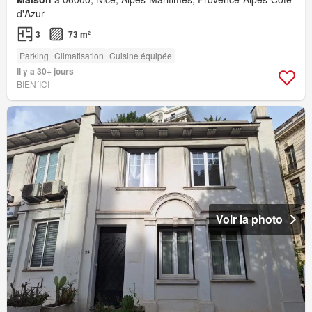
d'Azur
3
73 m²
Parking
Climatisation
Cuisine équipée
Il y a 30+ jours
BIEN´ICI
Voir la photo