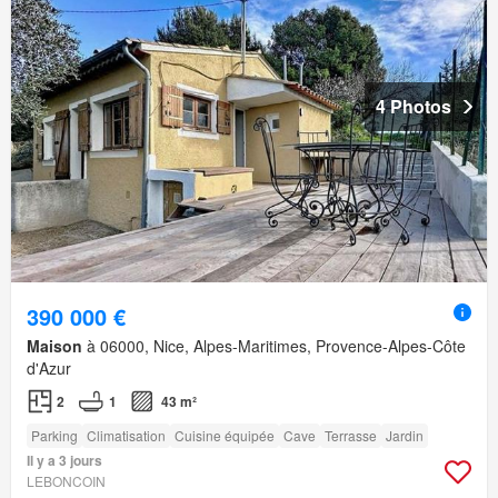
4 Photos
390 000 €
Maison
à 06000, Nice, Alpes-Maritimes, Provence-Alpes-Côte
d'Azur
2
1
43 m²
Parking
Climatisation
Cuisine équipée
Cave
Terrasse
Jardin
Il y a 3 jours
LEBONCOIN