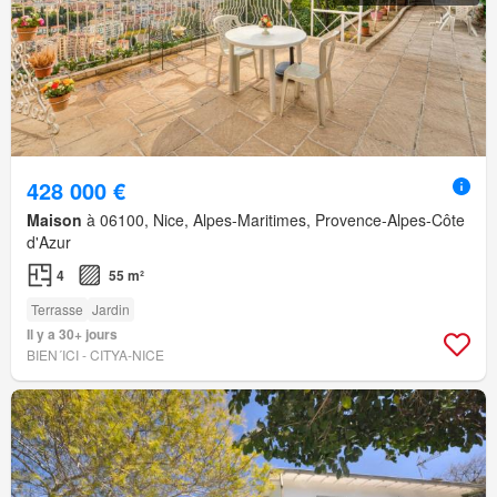
428 000 €
Maison
à 06100, Nice, Alpes-Maritimes, Provence-Alpes-Côte
d'Azur
4
55 m²
Terrasse
Jardin
Il y a 30+ jours
BIEN´ICI - CITYA-NICE