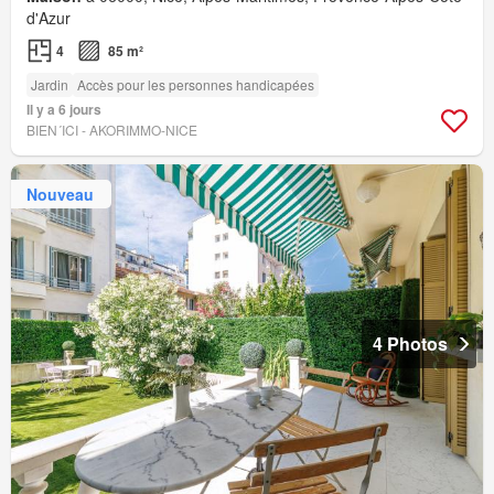
d'Azur
4
85 m²
Jardin
Accès pour les personnes handicapées
Il y a 6 jours
BIEN´ICI - AKORIMMO-NICE
Nouveau
4 Photos