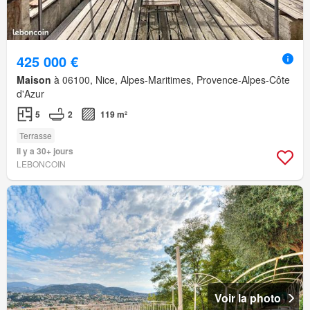
425 000 €
Maison
à 06100, Nice, Alpes-Maritimes, Provence-Alpes-Côte
d'Azur
5
2
119 m²
Terrasse
Il y a 30+ jours
LEBONCOIN
Voir la photo