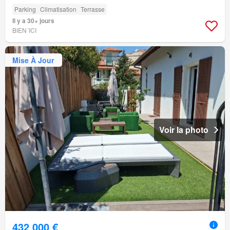
Parking
Climatisation
Terrasse
Il y a 30+ jours
BIEN´ICI
Mise À Jour
Voir la photo
432 000 €