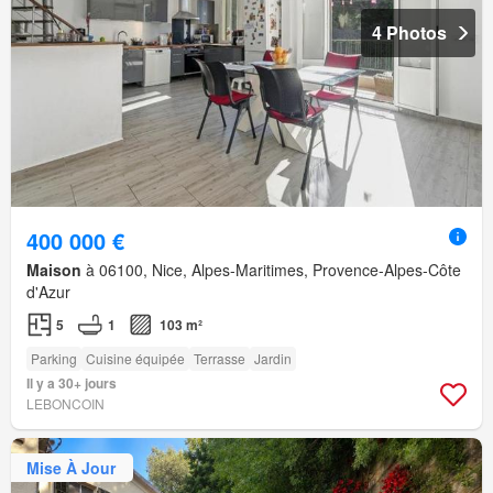
4 Photos
400 000 €
Maison
à 06100, Nice, Alpes-Maritimes, Provence-Alpes-Côte
d'Azur
5
1
103 m²
Parking
Cuisine équipée
Terrasse
Jardin
Il y a 30+ jours
LEBONCOIN
Mise À Jour