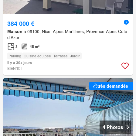
384 000 €
Maison
à 06100, Nice, Alpes-Maritimes, Provence-Alpes-Côte
d'Azur
3
45 m²
Parking
Cuisine équipée
Terrasse
Jardin
Il y a 30+ jours
BIEN´ICI
très demandée
4 Photos