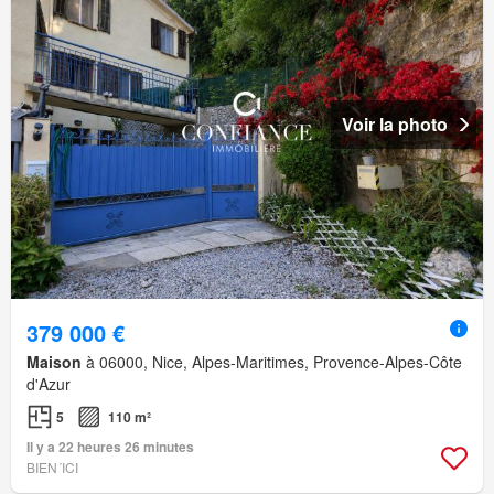
Voir la photo
379 000 €
Maison
à 06000, Nice, Alpes-Maritimes, Provence-Alpes-Côte
d'Azur
5
110 m²
Il y a 22 heures 26 minutes
BIEN´ICI