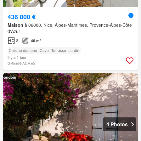
436 800 €
Maison
à 06000, Nice, Alpes-Maritimes, Provence-Alpes-Côte
d'Azur
2
40 m²
Cuisine équipée
Cave
Terrasse
Jardin
Il y a 1 jour
GREEN-ACRES
4 Photos