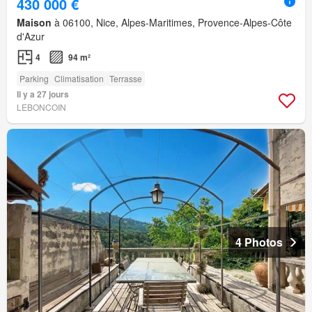
430 000 €
Maison
à 06100, Nice, Alpes-Maritimes, Provence-Alpes-Côte
d'Azur
4
94 m²
Parking
Climatisation
Terrasse
Il y a 27 jours
LEBONCOIN
4 Photos