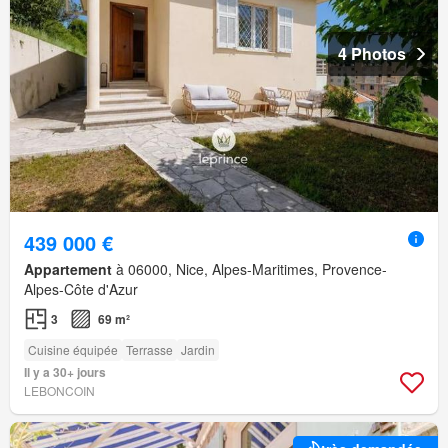
4 Photos
439 000 €
Appartement
à 06000, Nice, Alpes-Maritimes, Provence-
Alpes-Côte d'Azur
3
69 m²
Cuisine équipée
Terrasse
Jardin
Il y a 30+ jours
LEBONCOIN