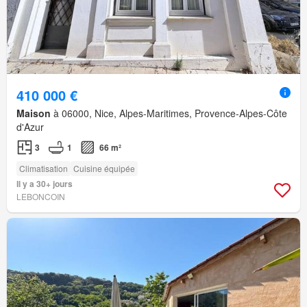
410 000 €
Maison
à 06000, Nice, Alpes-Maritimes, Provence-Alpes-Côte
d'Azur
3
1
66 m²
Climatisation
Cuisine équipée
Il y a 30+ jours
LEBONCOIN