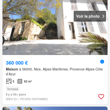
Voir la photo
360 000 €
Maison
à 06000, Nice, Alpes-Maritimes, Provence-Alpes-Côte
d'Azur
3
62 m²
Terrasse
Il y a 30+ jours
BIEN´ICI - PICARD-NATHIMMO