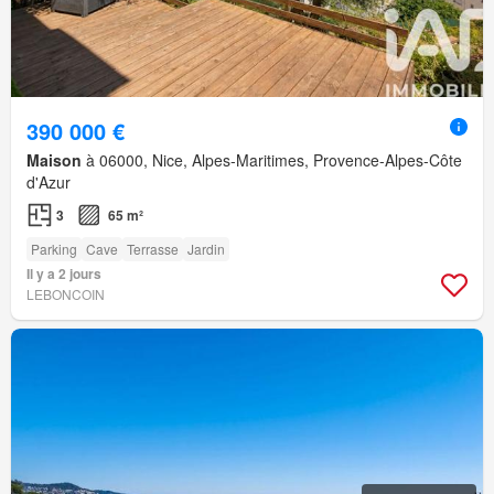
390 000 €
Maison
à 06000, Nice, Alpes-Maritimes, Provence-Alpes-Côte
d'Azur
3
65 m²
Parking
Cave
Terrasse
Jardin
Il y a 2 jours
LEBONCOIN