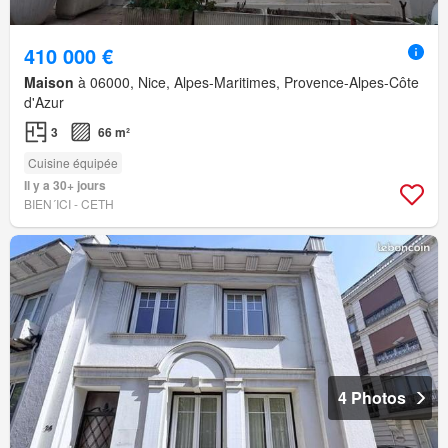
410 000 €
Maison
à 06000, Nice, Alpes-Maritimes, Provence-Alpes-Côte
d'Azur
3
66 m²
Cuisine équipée
Il y a 30+ jours
BIEN´ICI - CETH
4 Photos