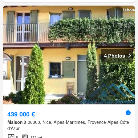
4 Photos
439 000 €
Maison
à 06000, Nice, Alpes-Maritimes, Provence-Alpes-Côte
d'Azur
5
122 m²