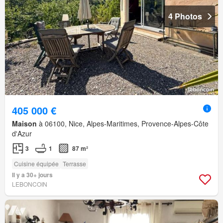
4 Photos
405 000 €
Maison
à 06100, Nice, Alpes-Maritimes, Provence-Alpes-Côte
d'Azur
3
1
87 m²
Cuisine équipée
Terrasse
Il y a 30+ jours
LEBONCOIN