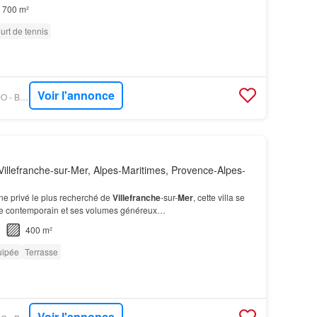
eaulieu sur
Mer
, une piscine de 22…
700 m²
urt de tennis
Voir l'annonce
OUESTFRANCE-IMMO - BELLESPIERRES
illefranche-sur-Mer, Alpes-Maritimes, Provence-Alpes-
ne privé le plus recherché de
Villefranche
-sur-
Mer
, cette villa se
yle contemporain et ses volumes généreux…
400 m²
uipée
Terrasse
Voir l'annonce