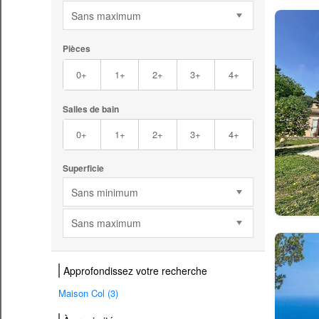
Sans maximum
Pièces
0+
1+
2+
3+
4+
Salles de bain
0+
1+
2+
3+
4+
Superficie
Sans minimum
Sans maximum
Approfondissez votre recherche
Maison Col (3)