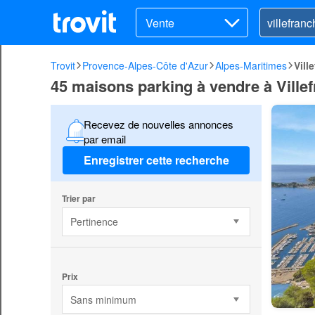
Vente
Trovit
Provence-Alpes-Côte d'Azur
Alpes-Maritimes
Vill
45 maisons parking à vendre à Ville
Recevez de nouvelles annonces
par email
Enregistrer cette recherche
Trier par
Pertinence
Prix
Sans minimum