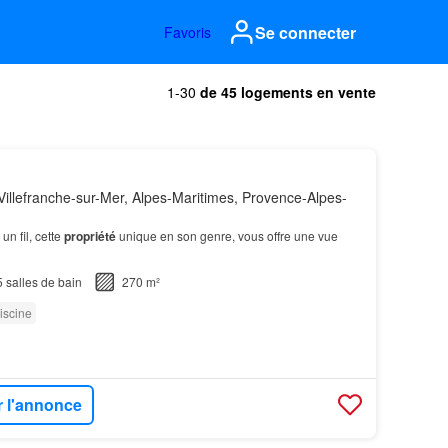
Se connecter
Favoris
1-30
de 45 logements en vente
illefranche-sur-Mer, Alpes-Maritimes, Provence-Alpes-
 fil, cette
propriété
unique en son genre, vous offre une vue
5
salles de bain
270 m²
iscine
r l'annonce