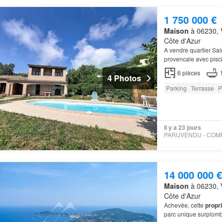
1 750 000 €
Maison
à 06230, V
Côte d'Azur
A vendre quartier Sa
provencale avec pisc
6
pièces
4 Photos
Parking
Terrasse
P
Il y a 23 jours
14 000 000 €
Maison
à 06230, V
Côte d'Azur
Achevée, cette
propr
parc unique surplomb