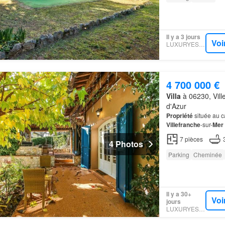
Il y a 3 jours
Voi
LUXURYESTATE
4 700 000 €
Villa
à 06230, Vill
d'Azur
Propriété
située au c
Villefranche
-sur-
Mer
7
pièces
4 Photos
Parking
Cheminée
Il y a 30+
Voi
jours
LUXURYESTATE