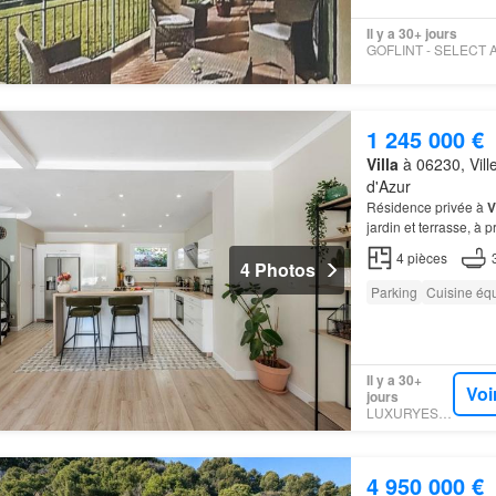
Il y a 30+ jours
1 245 000 €
Villa
à 06230, Vill
d'Azur
Résidence privée à
V
jardin et terrasse, à
4
pièces
4 Photos
Parking
Cuisine éq
Il y a 30+
Voi
jours
LUXURYESTATE
4 950 000 €