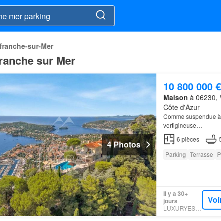
efranche-sur-Mer
franche sur Mer
10 800 000 €
Maison
à 06230, V
Côte d'Azur
Comme suspendue à un
vertigineuse…
6
pièces
4 Photos
Parking
Terrasse
P
Il y a 30+
Voi
jours
LUXURYESTATE