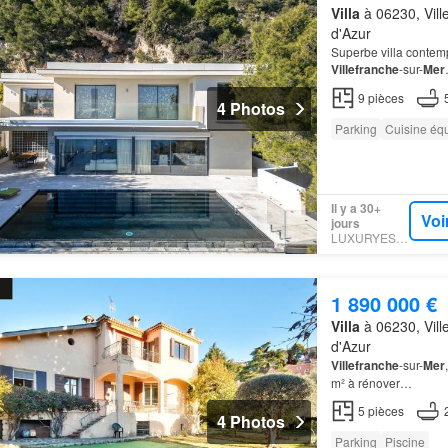
Villa
à 06230, Vill
d'Azur
Superbe villa contem
Villefranche
-sur-
Mer
9
pièces
4 Photos
Parking
Cuisine éq
Il y a 30+
Voi
jours
LUXURYESTATE
1 890 000 €
Villa
à 06230, Vill
d'Azur
Villefranche
-sur-
Mer
m² à rénover…
5
pièces
4 Photos
Parking
Piscine