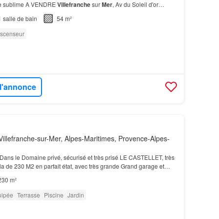
vue sublime A VENDRE
Villefranche
sur
Mer
, Av du Soleil d'or…
1
salle de bain
54 m²
scenseur
 l'annonce
illefranche-sur-Mer, Alpes-Maritimes, Provence-Alpes-
Dans le Domaine privé, sécurisé et très prisé LE CASTELLET, très
la de 230 M2 en parfait état, avec très grande Grand garage et
arking
…
230 m²
uipée
Terrasse
Piscine
Jardin