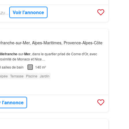
Voir l'annonce
GOFLINT - SELECT AZUR IMMOBILIER
efranche-sur-Mer, Alpes-Maritimes, Provence-Alpes-Côte
illefranche
-sur-
Mer
, dans le quartier prisé de Corne d'Or, avec
 proximité de Monaco et Nice…
3
salles de bain
140 m²
uipée
Terrasse
Piscine
Jardin
r l'annonce