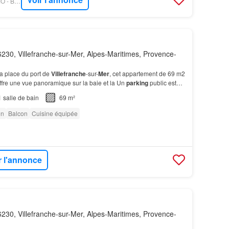
OUESTFRANCE-IMMO - BELLESPIERRES
230, Villefranche-sur-Mer, Alpes-Maritimes, Provence-
la place du port de
Villefranche
-sur-
Mer
, cet appartement de 69 m2
ffre une vue panoramique sur la baie et la Un
parking
public est
té avec des options d'abonnement…
1
salle de bain
69 m²
on
Balcon
Cuisine équipée
r l'annonce
230, Villefranche-sur-Mer, Alpes-Maritimes, Provence-