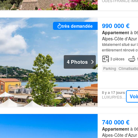
990 000 €
très demandée
Appartement
à 06
Alpes-Côte d'Azur
Idéalement situé sur 
entièrement rénové o
disponible à proximi
3
pièces
4 Photos
Parking
Climatisati
Il y a 17 jours
Voi
LUXURYESTATE
740 000 €
Appartement
à 06
Alpes-Côte d'Azur