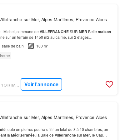
illefranche-sur-Mer, Alpes-Maritimes, Provence-Alpes-
int Michel, commune de
VILLEFRANCHE
SUR
MER
Belle
maison
ine sur un terrain de 1450 m2 au calme, sur 2 étages…
1
salle de bain
180 m²
iscine
Voir l'annonce
PARUVENDU - COMPTOIR IMMOBILIER DE FRANCE
illefranche-sur-Mer, Alpes-Maritimes, Provence-Alpes-
iété
toute en pierres pourra offrir un total de 8 à 10 chambres, un
ant la
Méditerranée
, la Baie de
Villefranche
sur
Mer
, le Cap