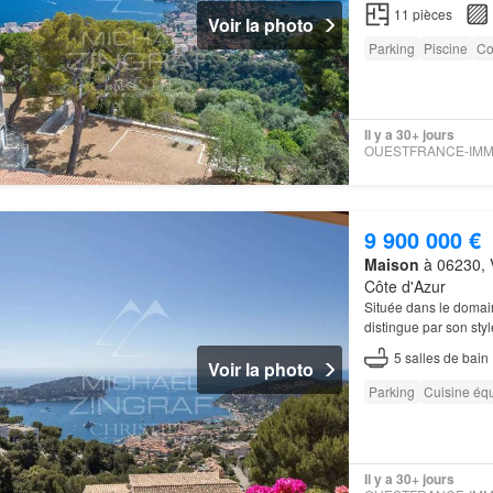
Ferrat et le Port de B
11
pièces
Voir la photo
Parking
Piscine
Co
Il y a 30+ jours
9 900 000 €
Maison
à 06230, V
Côte d'Azur
Située dans le domai
distingue par son st
5
salles de bain
Voir la photo
Parking
Cuisine éq
Il y a 30+ jours