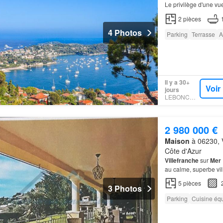
Le privilège d'une 
2
pièces
4 Photos
Parking
Terrasse
A
Il y a 30+
Voir
jours
LEBONCOIN
2 980 000 €
Maison
à 06230, V
Côte d'Azur
Villefranche
sur
Mer
au calme, superbe vil
plusieurs places de
p
5
pièces
3 Photos
Parking
Cuisine éq