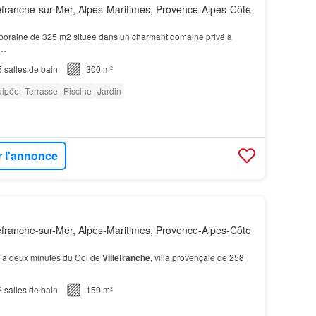
efranche-sur-Mer, Alpes-Maritimes, Provence-Alpes-Côte
poraine de 325 m2 située dans un charmant domaine privé à
…
5
salles de bain
300 m²
uipée
Terrasse
Piscine
Jardin
r l'annonce
efranche-sur-Mer, Alpes-Maritimes, Provence-Alpes-Côte
, à deux minutes du Col de
Villefranche
, villa provençale de 258
2
salles de bain
159 m²