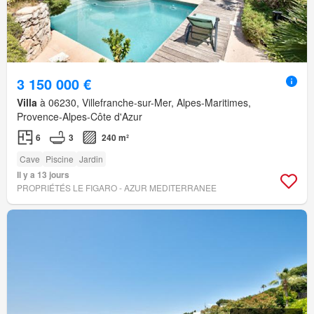
3 150 000 €
Villa
à 06230, Villefranche-sur-Mer, Alpes-Maritimes,
Provence-Alpes-Côte d'Azur
6
3
240 m²
Cave
Piscine
Jardin
Il y a 13 jours
PROPRIÉTÉS LE FIGARO - AZUR MEDITERRANEE