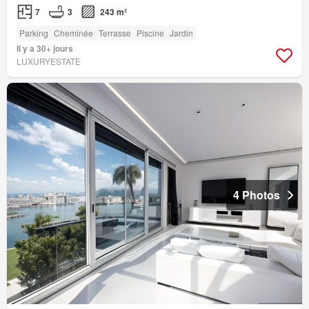
7
3
243 m²
Parking
Cheminée
Terrasse
Piscine
Jardin
Il y a 30+ jours
LUXURYESTATE
4 Photos