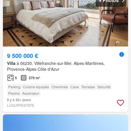
4 Photos
9 500 000 €
Villa
à 06230, Villefranche-sur-Mer, Alpes-Maritimes,
Provence-Alpes-Côte d'Azur
5
370 m²
Parking
Cuisine équipée
Cheminée
Cave
Terrasse
Sécurité
Piscine
Ascenseur
Il y a 30+ jours
LUXURYESTATE