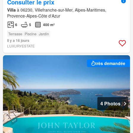
Consulter le prix
Villa
à 06230, Villefranche-sur-Mer, Alpes-Maritimes,
Provence-Alpes-Côte d'Azur
6
5
400 m²
Terrasse
Piscine
Jardin
Il y a 16 jours
LUXURYESTATE
très demandée
4 Photos