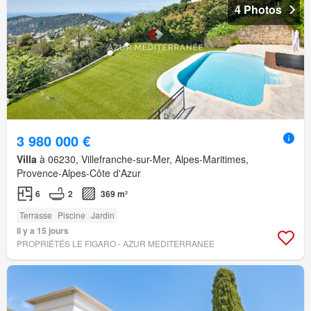
4 Photos
3 980 000 €
Villa
à 06230, Villefranche-sur-Mer, Alpes-Maritimes,
Provence-Alpes-Côte d'Azur
6
2
369 m²
Terrasse
Piscine
Jardin
Il y a 15 jours
PROPRIÉTÉS LE FIGARO - AZUR MEDITERRANEE