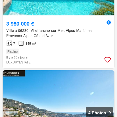
3 980 000 €
Villa
à 06230, Villefranche-sur-Mer, Alpes-Maritimes,
Provence-Alpes-Côte d'Azur
7
345 m²
Piscine
Il y a 30+ jours
LUXURYESTATE
4 Photos