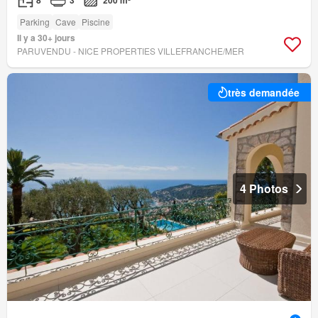
Parking
Cave
Piscine
Il y a 30+ jours
PARUVENDU - NICE PROPERTIES VILLEFRANCHE/MER
très demandée
4 Photos