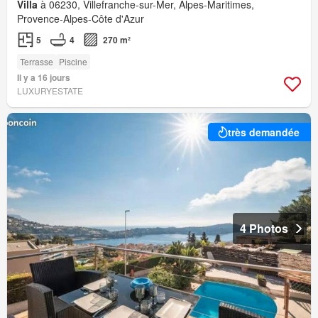
Villa
à 06230, Villefranche-sur-Mer, Alpes-Maritimes,
Provence-Alpes-Côte d'Azur
5
4
270 m²
Terrasse
Piscine
Il y a 16 jours
LUXURYESTATE
très demandée
4 Photos