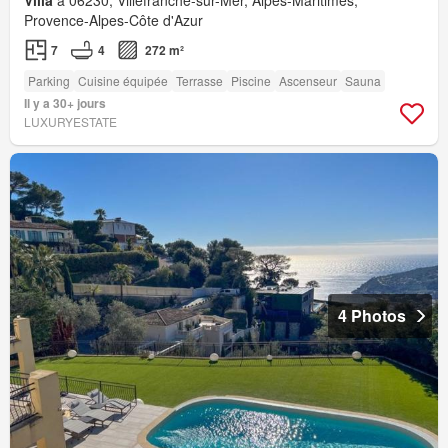
Villa
à 06230, Villefranche-sur-Mer, Alpes-Maritimes,
Provence-Alpes-Côte d'Azur
7
4
272 m²
Parking
Cuisine équipée
Terrasse
Piscine
Ascenseur
Sauna
Il y a 30+ jours
LUXURYESTATE
4 Photos