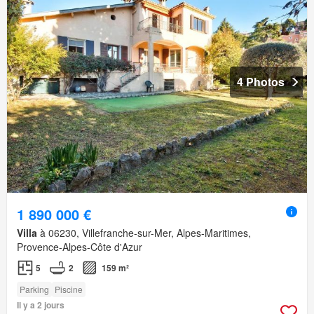
4 Photos
1 890 000 €
Villa
à 06230, Villefranche-sur-Mer, Alpes-Maritimes,
Provence-Alpes-Côte d'Azur
5
2
159 m²
Parking
Piscine
Il y a 2 jours