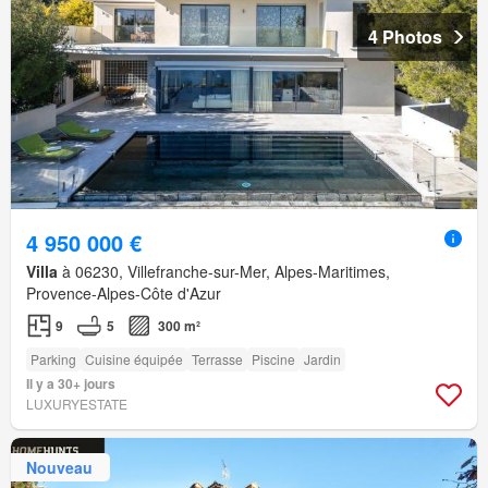
4 Photos
4 950 000 €
Villa
à 06230, Villefranche-sur-Mer, Alpes-Maritimes,
Provence-Alpes-Côte d'Azur
9
5
300 m²
Parking
Cuisine équipée
Terrasse
Piscine
Jardin
Il y a 30+ jours
LUXURYESTATE
Nouveau