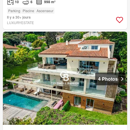
10
6
998 m²
Parking
Piscine
Ascenseur
Il y a 30+ jours
LUXURYESTATE
4 Photos