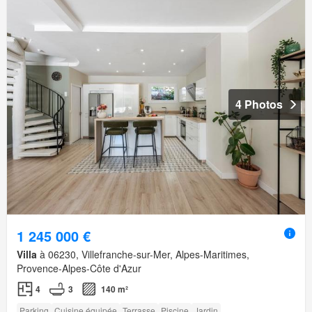
4 Photos
1 245 000 €
Villa
à 06230, Villefranche-sur-Mer, Alpes-Maritimes,
Provence-Alpes-Côte d'Azur
4
3
140 m²
Parking
Cuisine équipée
Terrasse
Piscine
Jardin