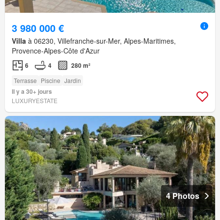
3 980 000 €
Villa
à 06230, Villefranche-sur-Mer, Alpes-Maritimes,
Provence-Alpes-Côte d'Azur
6
4
280 m²
Terrasse
Piscine
Jardin
Il y a 30+ jours
LUXURYESTATE
4 Photos