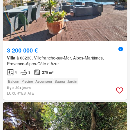
3 200 000 €
Villa
à 06230, Villefranche-sur-Mer, Alpes-Maritimes,
Provence-Alpes-Côte d'Azur
4
3
275 m²
Balcon
Piscine
Ascenseur
Sauna
Jardin
Il y a 30+ jours
LUXURYESTATE