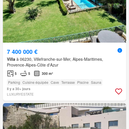
7 400 000 €
Villa
à 06230, Villefranche-sur-Mer, Alpes-Maritimes,
Provence-Alpes-Côte d'Azur
5
5
300 m²
Parking
Cuisine équipée
Cave
Terrasse
Piscine
Sauna
Il y a 30+ jours
LUXURYESTATE