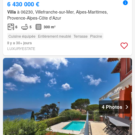
6 430 000 €
Villa
à 06230, Villefranche-sur-Mer, Alpes-Maritimes,
Provence-Alpes-Côte d'Azur
6
5
300 m²
Cuisine équipée
Entièrement meublé
Terrasse
Piscine
Il y a 30+ jours
LUXURYESTATE
4 Photos