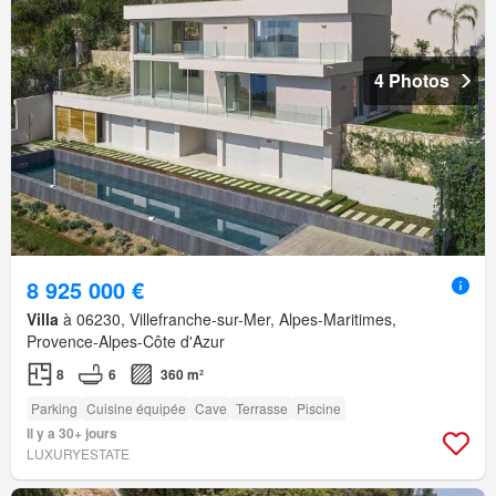
4 Photos
8 925 000 €
Villa
à 06230, Villefranche-sur-Mer, Alpes-Maritimes,
Provence-Alpes-Côte d'Azur
8
6
360 m²
Parking
Cuisine équipée
Cave
Terrasse
Piscine
Il y a 30+ jours
LUXURYESTATE