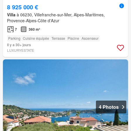
8 925 000 €
Villa
à 06230, Villefranche-sur-Mer, Alpes-Maritimes,
Provence-Alpes-Côte d'Azur
7
360 m²
Parking
Cuisine équipée
Terrasse
Piscine
Ascenseur
Il y a 30+ jours
LUXURYESTATE
4 Photos