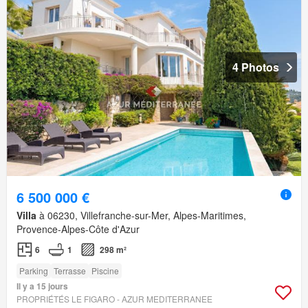
4 Photos
6 500 000 €
Villa
à 06230, Villefranche-sur-Mer, Alpes-Maritimes,
Provence-Alpes-Côte d'Azur
6
1
298 m²
Parking
Terrasse
Piscine
Il y a 15 jours
PROPRIÉTÉS LE FIGARO - AZUR MEDITERRANEE