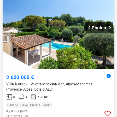
4 Photos
2 600 000 €
Villa
à 06230, Villefranche-sur-Mer, Alpes-Maritimes,
Provence-Alpes-Côte d'Azur
8
4
188 m²
Parking
Cave
Piscine
Jardin
Il y a 30+ jours
LUXURYESTATE