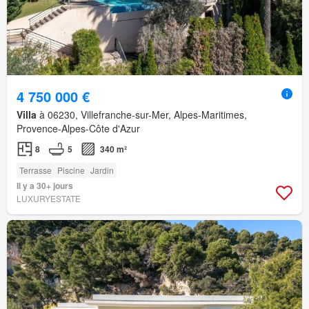
4 750 000 €
Villa
à 06230, Villefranche-sur-Mer, Alpes-Maritimes,
Provence-Alpes-Côte d'Azur
8
5
340 m²
Terrasse
Piscine
Jardin
Il y a 30+ jours
LUXURYESTATE