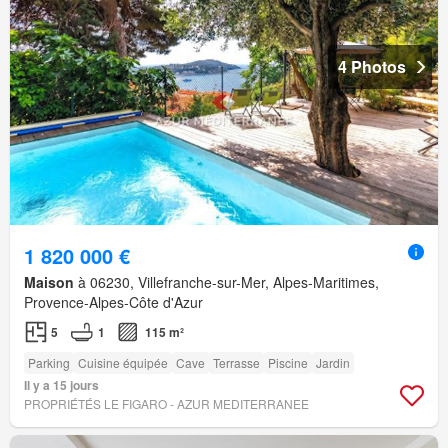
4 Photos
1 820 000 €
Maison
à 06230, Villefranche-sur-Mer, Alpes-Maritimes,
Provence-Alpes-Côte d'Azur
5
1
115 m²
Parking
Cuisine équipée
Cave
Terrasse
Piscine
Jardin
Il y a 15 jours
PROPRIÉTÉS LE FIGARO - AZUR MEDITERRANEE