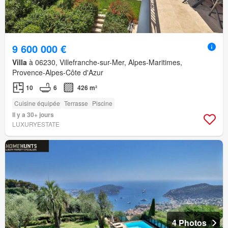
9 600 000 €
Villa
à 06230, Villefranche-sur-Mer, Alpes-Maritimes,
Provence-Alpes-Côte d'Azur
10
6
426 m²
Cuisine équipée
Terrasse
Piscine
Il y a 30+ jours
LUXURYESTATE
4 Photos