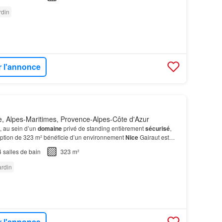
rdin
r l'annonce
, Alpes-Maritimes, Provence-Alpes-Côte d'Azur
, au sein d’un
domaine
privé de standing entièrement
sécurisé
,
ception de 323 m² bénéficie d’un environnement
Nice
Gairaut est
identiels les plus prestigieux de N…
4
salles de bain
323 m²
ardin
r l'annonce