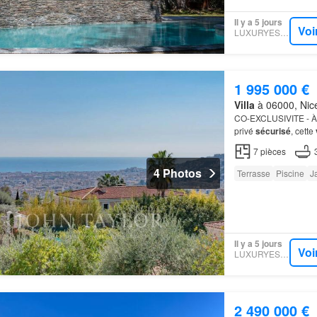
Il y a 5 jours
Voi
LUXURYESTATE
1 995 000 €
Villa
à 06000, Nice
CO-EXCLUSIVITE - À 
privé
sécurisé
, cette
dégagée
sur
la ville
7
pièces
4 Photos
Terrasse
Piscine
J
Il y a 5 jours
Voi
LUXURYESTATE
2 490 000 €