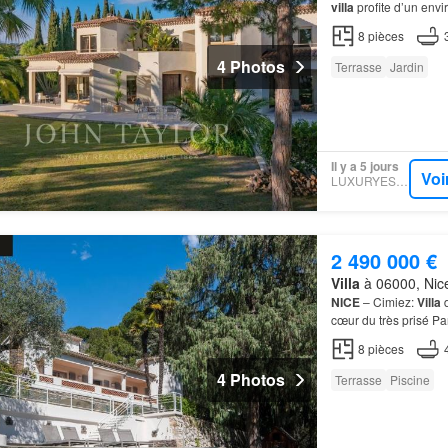
villa
profite d’un env
Nice
et avec un accès
8
pièces
4 Photos
Terrasse
Jardin
Il y a 5 jours
Voi
LUXURYESTATE
2 490 000 €
Villa
à 06000, Nice
NICE
– Cimiez:
Villa
d
cœur du très prisé P
établie
sur
une parce
8
pièces
4 Photos
Terrasse
Piscine