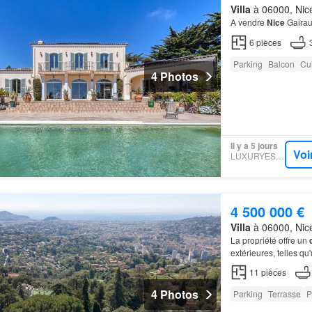
Villa
à 06000, Nice
A vendre
Nice
Gairau
6
pièces
Parking
Balcon
Cu
4 Photos
Il y a 5 jours
Voi
LUXURYESTATE
4 500 000 €
Villa
à 06000, Nice
La propriété offre un
extérieures, telles qu
parcelle bénéficie d
11
pièces
4 Photos
Parking
Terrasse
P