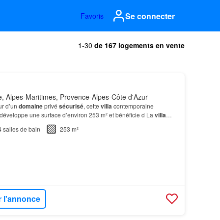
Se connecter
Favoris
1-30
de 167 logements en vente
, Alpes-Maritimes, Provence-Alpes-Côte d'Azur
ur d’un
domaine
privé
sécurisé
, cette
villa
contemporaine
développe une surface d’environ 253 m² et bénéficie d La
villa
ambres, complétées par un bureau, offrant co…
4
salles de bain
253 m²
r l'annonce