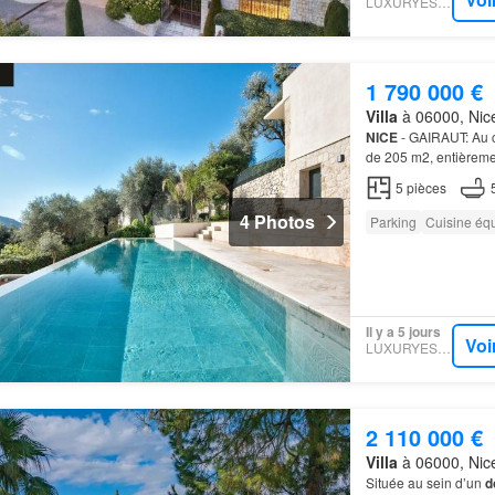
LUXURYESTATE
1 790 000 €
Villa
à 06000, Nice
NICE
- GAIRAUT: Au 
de 205 m2, entièreme
5
pièces
4 Photos
Parking
Cuisine éq
Il y a 5 jours
Voi
LUXURYESTATE
2 110 000 €
Villa
à 06000, Nice
Située au sein d’un
d