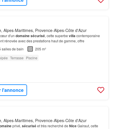
, Alpes-Maritimes, Provence-Alpes-Côte d'Azur
cœur d'un
domaine
sécurisé
, cette superbe
villa
contemporaine
nt rénovée avec des prestations haut de gamme, offre
5
salles de bain
205 m²
uipée
Terrasse
Piscine
r l'annonce
, Alpes-Maritimes, Provence-Alpes-Côte d'Azur
omaine
privé,
sécurisé
et très recherché de
Nice
Gairaut, cette