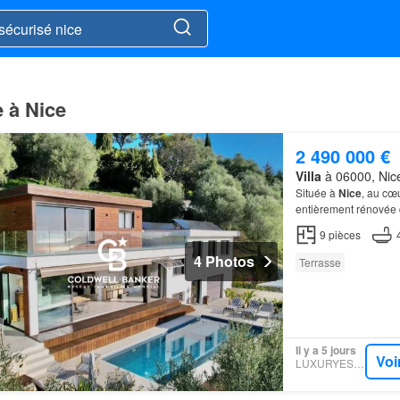
e à Nice
2 490 000 €
Villa
à 06000, Nice
Située à
Nice
, au cœ
entièrement rénovée 
dispose de quatre ch
9
pièces
4 Photos
Terrasse
Il y a 5 jours
Voi
LUXURYESTATE