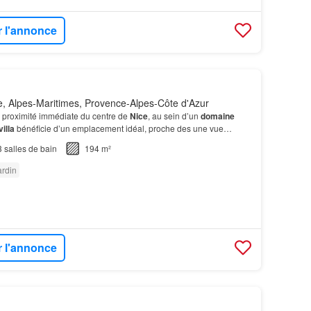
r l'annonce
, Alpes-Maritimes, Provence-Alpes-Côte d'Azur
proximité immédiate du centre de
Nice
, au sein d’un
domaine
villa
bénéficie d’un emplacement idéal, proche des une vue
 de
Nice
avec la mer Méditerranée en arrière-…
3
salles de bain
194 m²
ardin
r l'annonce