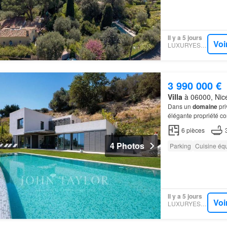
Il y a 5 jours
Voi
LUXURYESTATE
3 990 000 €
Villa
à 06000, Nice
Dans un
domaine
pri
élégante propriété c
un ascenseur, bénéfi
6
pièces
4 Photos
Parking
Cuisine éq
Il y a 5 jours
Voi
LUXURYESTATE