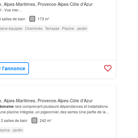
, Alpes-Maritimes, Provence-Alpes-Côte d'Azur
t - Vue mer…
3
salles de bain
173 m²
isine équipée
Cheminée
Terrasse
Piscine
Jardin
r l'annonce
, Alpes-Maritimes, Provence-Alpes-Côte d'Azur
domaine
rare comprenant plusieurs dépendances et installations
'une piscine intégrée, un pigeonnier, des serres Une partie de la
'une vue mer panoramique
sur
la…
2
salles de bain
242 m²
iscine
Jardin