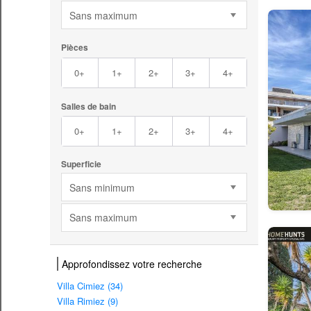
Sans maximum
Pièces
0+
1+
2+
3+
4+
Salles de bain
0+
1+
2+
3+
4+
Superficie
Sans minimum
Sans maximum
Approfondissez votre recherche
Villa Cimiez (34)
Villa Rimiez (9)