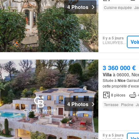
4 Photos
Cuisine équipée
Ja
Il y a 5 jours
Voi
LUXURYESTATE
3 360 000 €
Villa
à 06000, Nice
Située à
Nice
Gairaut
cette propriété d’ex
l’un des quartiers rés
8
pièces
4 Photos
Terrasse
Piscine
J
Il y a 5 jours
Voi