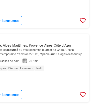
r l'annonce
, Alpes-Maritimes, Provence-Alpes-Côte d'Azur
vé et
sécurisé
du très recherché quartier de Gairaut, cette
ontemporaine d'environ 270 m², répartie
sur
3 étages desservis par
cie d’une vue panoramique spectaculaire…
3
salles de bain
267 m²
uipée
Piscine
Ascenseur
Jardin
r l'annonce