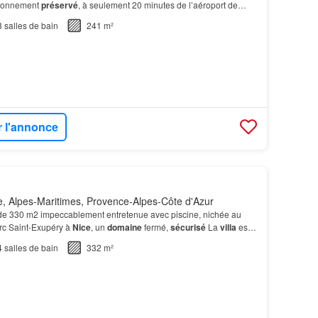
ironnement
préservé
, à seulement 20 minutes de l’aéroport de
 rapide à l’autoroute A8.…
3
salles de bain
241 m²
r l'annonce
, Alpes-Maritimes, Provence-Alpes-Côte d'Azur
e 330 m2 impeccablement entretenue avec piscine, nichée au
arc Saint-Exupéry à
Nice
, un
domaine
fermé,
sécurisé
La
villa
est
lle paysagée et arborée de 2 560 m2.…
4
salles de bain
332 m²