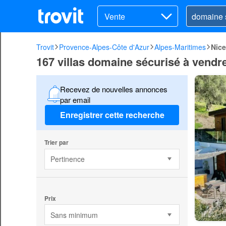
Vente
Trovit
Provence-Alpes-Côte d'Azur
Alpes-Maritimes
Nice
167 villas domaine sécurisé à vendr
Recevez de nouvelles annonces
par email
Enregistrer cette recherche
Trier par
Pertinence
Prix
Sans minimum