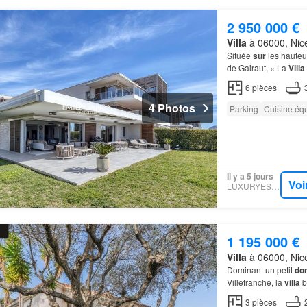
2 950 000 €
Villa
à 06000, Nice
Située
sur
les hauteu
de Gairaut, « La
Villa
Nice
et la Baie des 
6
pièces
4 Photos
Parking
Cuisine éq
Il y a 5 jours
Voi
LUXURYESTATE
1 195 000 €
Villa
à 06000, Nice
Dominant un petit
do
Villefranche, la
villa
b
3
pièces