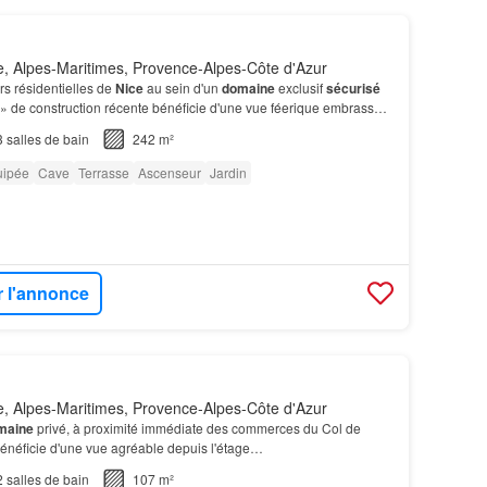
, Alpes-Maritimes, Provence-Alpes-Côte d'Azur
rs résidentielles de
Nice
au sein d'un
domaine
exclusif
sécurisé
» de construction récente bénéficie d'une vue féerique embrassant
Anges du matin jusqu'au couche…
3
salles de bain
242 m²
uipée
Cave
Terrasse
Ascenseur
Jardin
r l'annonce
, Alpes-Maritimes, Provence-Alpes-Côte d'Azur
maine
privé, à proximité immédiate des commerces du Col de
énéficie d'une vue agréable depuis l'étage…
2
salles de bain
107 m²