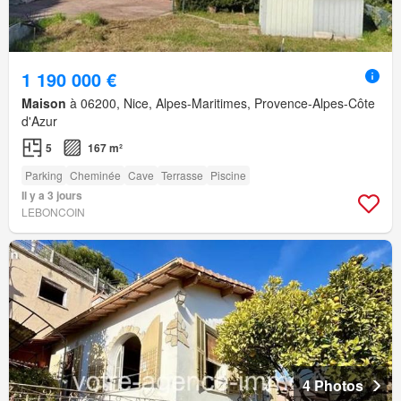
1 190 000 €
Maison
à 06200, Nice, Alpes-Maritimes, Provence-Alpes-Côte
d'Azur
5
167 m²
Parking
Cheminée
Cave
Terrasse
Piscine
Il y a 3 jours
LEBONCOIN
4 Photos