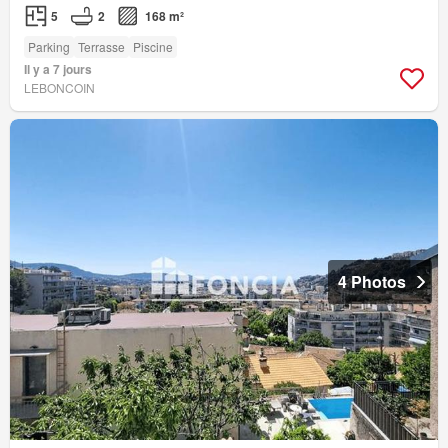
5
2
168 m²
Parking
Terrasse
Piscine
Il y a 7 jours
LEBONCOIN
4 Photos