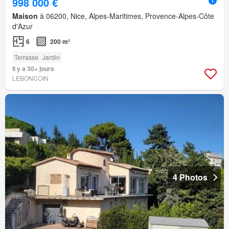
998 000 €
Maison
à 06200, Nice, Alpes-Maritimes, Provence-Alpes-Côte
d'Azur
6
200 m²
Terrasse
Jardin
Il y a 30+ jours
LEBONCOIN
4 Photos