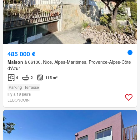
485 000 €
Maison
à 06100, Nice, Alpes-Maritimes, Provence-Alpes-Côte
d'Azur
4
2
115 m²
Parking
Terrasse
Il y a 18 jours
LEBONCOIN