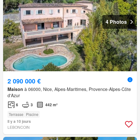
4 Photos
2 090 000 €
Maison
à 06000, Nice, Alpes-Maritimes, Provence-Alpes-Côte
d'Azur
6
3
442 m²
Terrasse
Piscine
Il y a 10 jours
LEBONCOIN