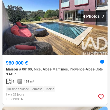
4 Photos
980 000 €
Maison
à 06100, Nice, Alpes-Maritimes, Provence-Alpes-Côte
d'Azur
5
138 m²
Cuisine équipée
Terrasse
Piscine
Il y a 22 jours
LEBONCOIN