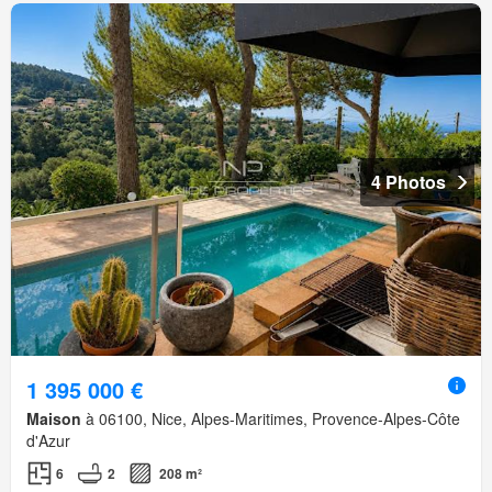
4 Photos
1 395 000 €
Maison
à 06100, Nice, Alpes-Maritimes, Provence-Alpes-Côte
d'Azur
6
2
208 m²