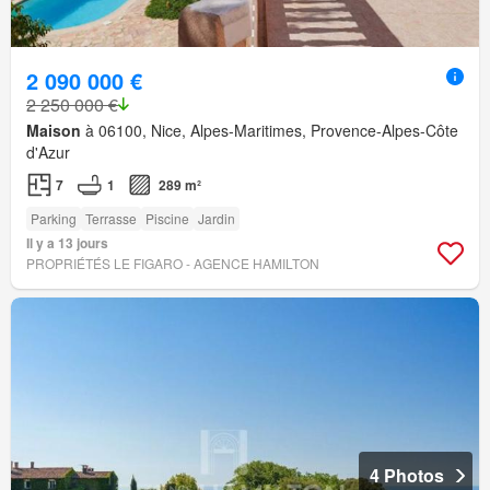
2 090 000 €
2 250 000 €
Maison
à 06100, Nice, Alpes-Maritimes, Provence-Alpes-Côte
d'Azur
7
1
289 m²
Parking
Terrasse
Piscine
Jardin
Il y a 13 jours
PROPRIÉTÉS LE FIGARO - AGENCE HAMILTON
4 Photos