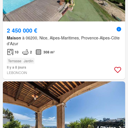
2 450 000 €
Maison
à 06200, Nice, Alpes-Maritimes, Provence-Alpes-Côte
d'Azur
10
2
308 m²
Terrasse
Jardin
Il y a 8 jours
LEBONCOIN
4 Photos