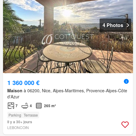
4 Photos
1 360 000 €
Maison
à 06200, Nice, Alpes-Maritimes, Provence-Alpes-Côte
d'Azur
7
4
265 m²
Parking
Terrasse
Il y a 30+ jours
LEBONCOIN