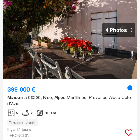
4 Photos
399 000 €
Maison
à 06200, Nice, Alpes-Maritimes, Provence-Alpes-Côte
d'Azur
5
2
109 m²
Terrasse
Jardin
Il y a 21 jours
LEBONCOIN