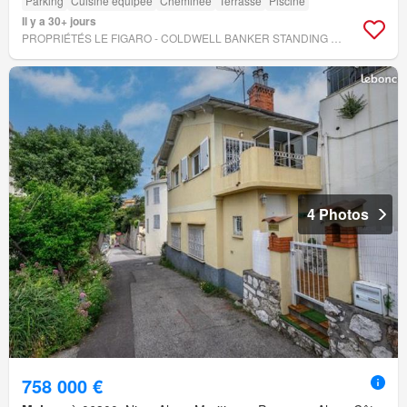
Parking
Cuisine équipée
Cheminée
Terrasse
Piscine
Il y a 30+ jours
PROPRIÉTÉS LE FIGARO - COLDWELL BANKER STANDING REALTY
4 Photos
758 000 €