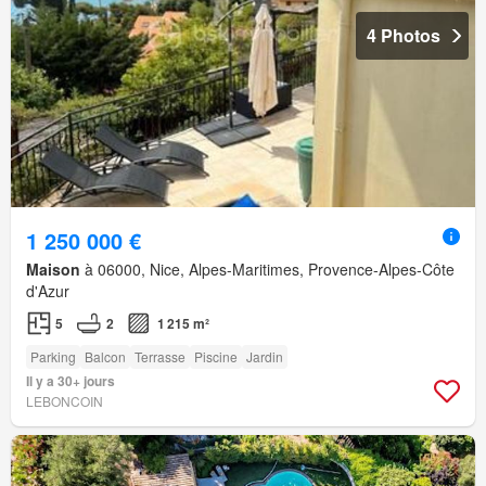
4 Photos
1 250 000 €
Maison
à 06000, Nice, Alpes-Maritimes, Provence-Alpes-Côte
d'Azur
5
2
1 215 m²
Parking
Balcon
Terrasse
Piscine
Jardin
Il y a 30+ jours
LEBONCOIN