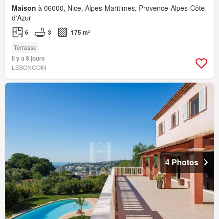
Maison
à 06000, Nice, Alpes-Maritimes, Provence-Alpes-Côte
d'Azur
6
3
175 m²
Terrasse
Il y a 8 jours
LEBONCOIN
4 Photos