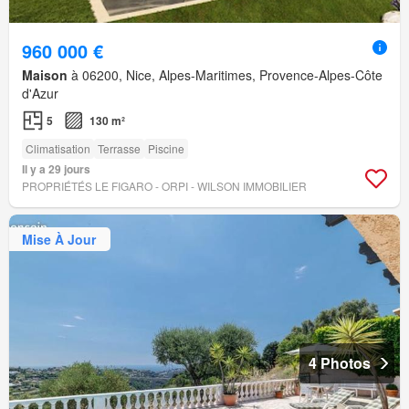
960 000 €
Maison
à 06200, Nice, Alpes-Maritimes, Provence-Alpes-Côte
d'Azur
5
130 m²
Climatisation
Terrasse
Piscine
Il y a 29 jours
PROPRIÉTÉS LE FIGARO - ORPI - WILSON IMMOBILIER
Mise À Jour
4 Photos