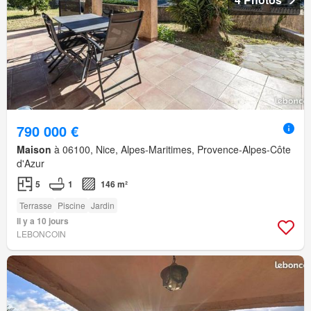
790 000 €
Maison
à 06100, Nice, Alpes-Maritimes, Provence-Alpes-Côte
d'Azur
5
1
146 m²
Terrasse
Piscine
Jardin
Il y a 10 jours
LEBONCOIN