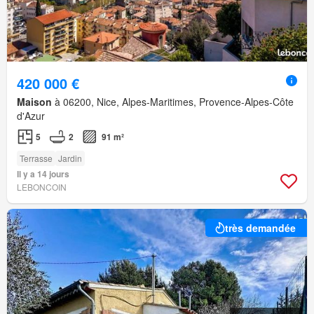
420 000 €
Maison
à 06200, Nice, Alpes-Maritimes, Provence-Alpes-Côte
d'Azur
5
2
91 m²
Terrasse
Jardin
Il y a 14 jours
LEBONCOIN
très demandée