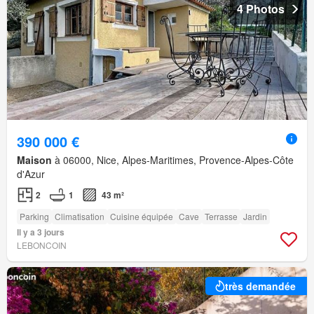
4 Photos
390 000 €
Maison
à 06000, Nice, Alpes-Maritimes, Provence-Alpes-Côte
d'Azur
2
1
43 m²
Parking
Climatisation
Cuisine équipée
Cave
Terrasse
Jardin
Il y a 3 jours
LEBONCOIN
très demandée