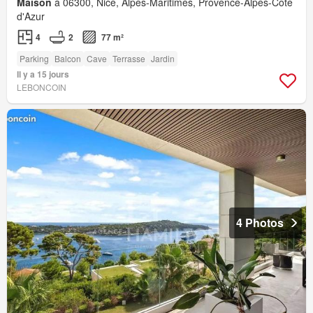
Maison
à 06300, Nice, Alpes-Maritimes, Provence-Alpes-Côte
d'Azur
4
2
77 m²
Parking
Balcon
Cave
Terrasse
Jardin
Il y a 15 jours
LEBONCOIN
4 Photos