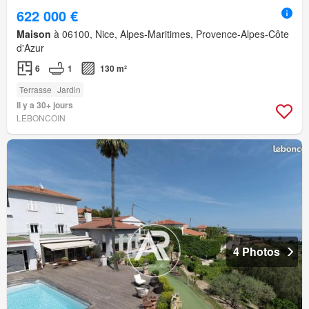
622 000 €
Maison
à 06100, Nice, Alpes-Maritimes, Provence-Alpes-Côte
d'Azur
6
1
130 m²
Terrasse
Jardin
Il y a 30+ jours
LEBONCOIN
4 Photos