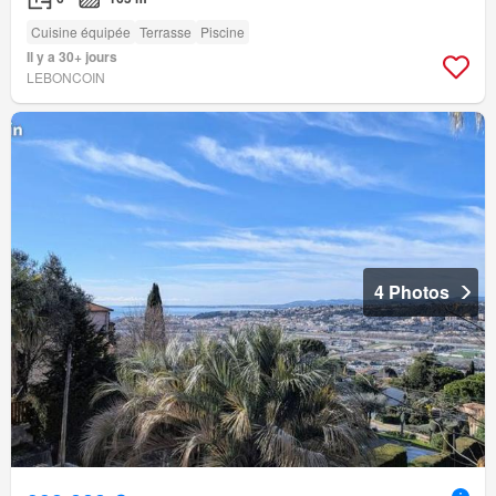
Cuisine équipée
Terrasse
Piscine
Il y a 30+ jours
LEBONCOIN
4 Photos