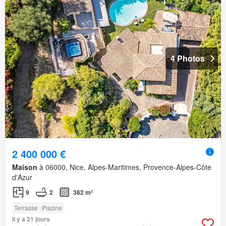
4 Photos
2 400 000 €
Maison
à 06000, Nice, Alpes-Maritimes, Provence-Alpes-Côte
d'Azur
9
2
382 m²
Terrasse
Piscine
Il y a 21 jours