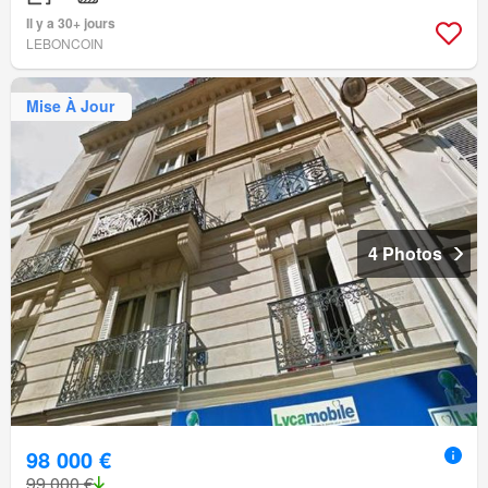
Il y a 30+ jours
LEBONCOIN
Mise À Jour
4 Photos
98 000 €
99 000 €