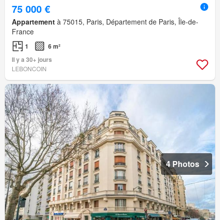
75 000 €
Appartement
à 75015, Paris, Département de Paris, Île-de-
France
1
6 m²
Il y a 30+ jours
LEBONCOIN
4 Photos