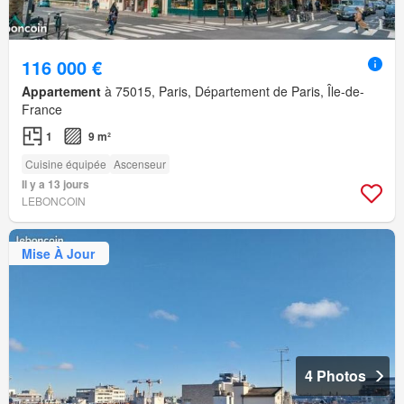
116 000 €
Appartement
à 75015, Paris, Département de Paris, Île-de-
France
1
9 m²
Cuisine équipée
Ascenseur
Il y a 13 jours
LEBONCOIN
Mise À Jour
4 Photos