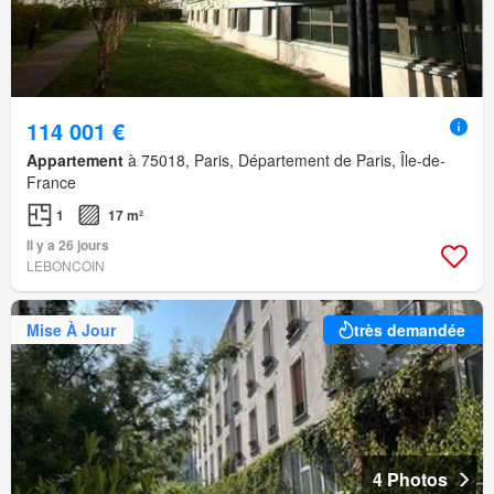
114 001 €
Appartement
à 75018, Paris, Département de Paris, Île-de-
France
1
17 m²
Il y a 26 jours
LEBONCOIN
Mise À Jour
très demandée
4 Photos