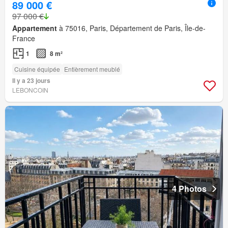
89 000 €
97 000 €
Appartement
à 75016, Paris, Département de Paris, Île-de-
France
1
8 m²
Cuisine équipée
Entièrement meublé
Il y a 23 jours
LEBONCOIN
4 Photos