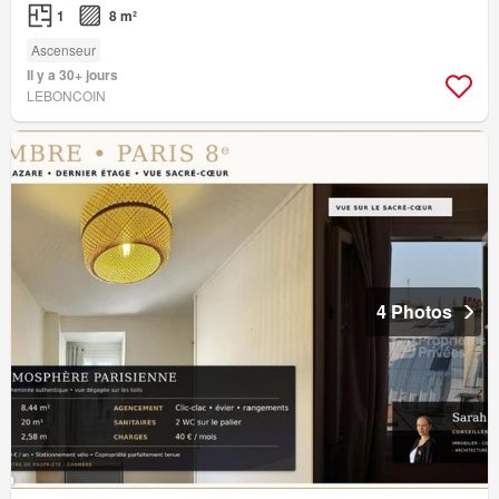
1
8 m²
Ascenseur
Il y a 30+ jours
LEBONCOIN
4 Photos