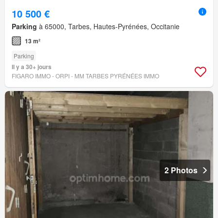
10 500 €
Parking
à 65000, Tarbes, Hautes-Pyrénées, Occitanie
13 m²
Parking
Il y a 30+ jours
FIGARO IMMO - ORPI - MM TARBES PYRÉNÉES IMMO
2 Photos