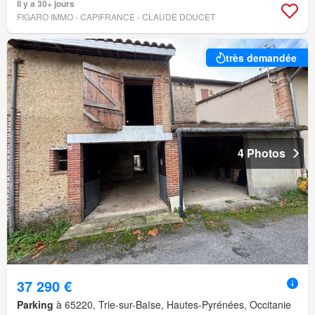
Il y a 30+ jours
FIGARO IMMO - CAPIFRANCE - CLAUDE DOUCET
très demandée
4 Photos
37 290 €
Parking
à 65220, Trie-sur-Baïse, Hautes-Pyrénées, Occitanie