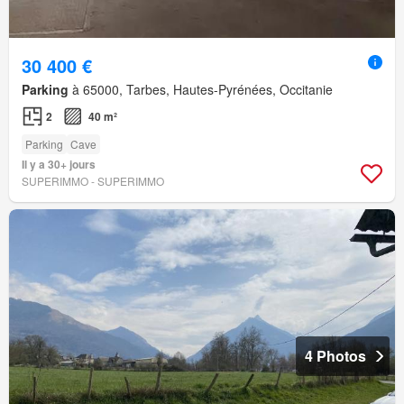
30 400 €
Parking
à 65000, Tarbes, Hautes-Pyrénées, Occitanie
2
40 m²
Parking
Cave
Il y a 30+ jours
SUPERIMMO - SUPERIMMO
4 Photos