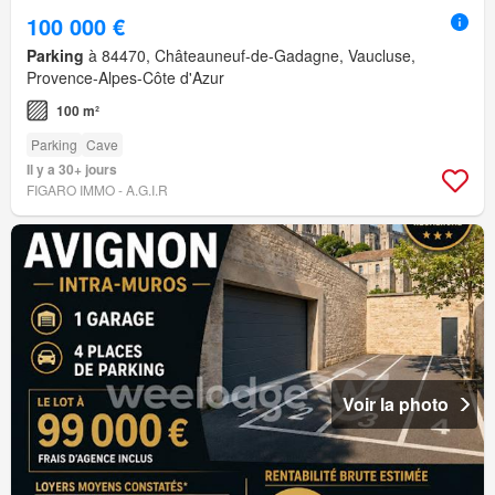
100 000 €
Parking
à 84470, Châteauneuf-de-Gadagne, Vaucluse,
Provence-Alpes-Côte d'Azur
100 m²
Parking
Cave
Il y a 30+ jours
FIGARO IMMO - A.G.I.R
Voir la photo