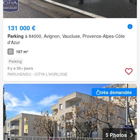
131 000 €
Parking
à 84000, Avignon, Vaucluse, Provence-Alpes-Côte
d'Azur
187 m²
Parking
Il y a 30+ jours
PARUVENDU - CITYA L'HORLOGE
très demandée
5 Photos