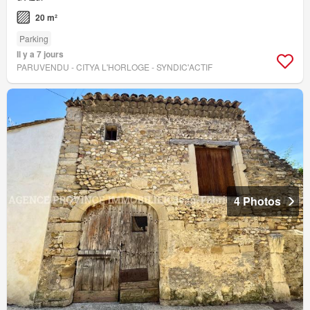
20 m²
Parking
Il y a 7 jours
PARUVENDU - CITYA L'HORLOGE - SYNDIC'ACTIF
4 Photos