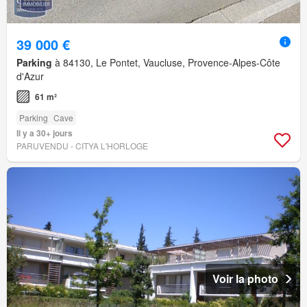
39 000 €
Parking
à 84130, Le Pontet, Vaucluse, Provence-Alpes-Côte
d'Azur
61 m²
Parking
Cave
Il y a 30+ jours
PARUVENDU - CITYA L'HORLOGE
Voir la photo