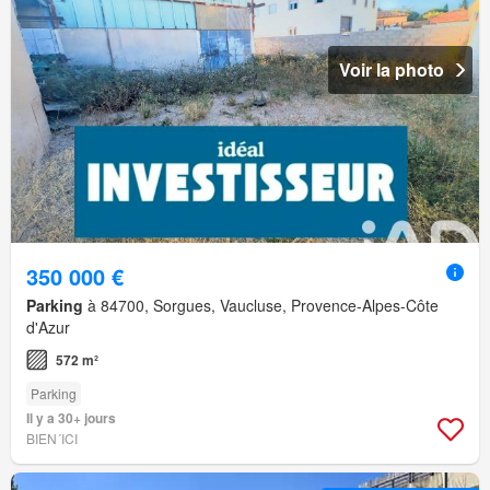
Voir la photo
350 000 €
Parking
à 84700, Sorgues, Vaucluse, Provence-Alpes-Côte
d'Azur
572 m²
Parking
Il y a 30+ jours
BIEN´ICI