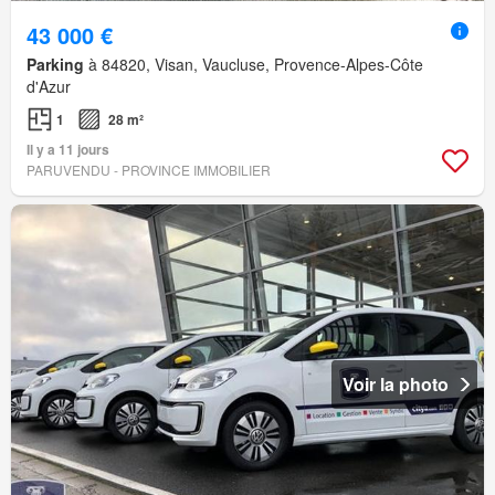
43 000 €
Parking
à 84820, Visan, Vaucluse, Provence-Alpes-Côte
d'Azur
1
28 m²
Il y a 11 jours
PARUVENDU - PROVINCE IMMOBILIER
Voir la photo