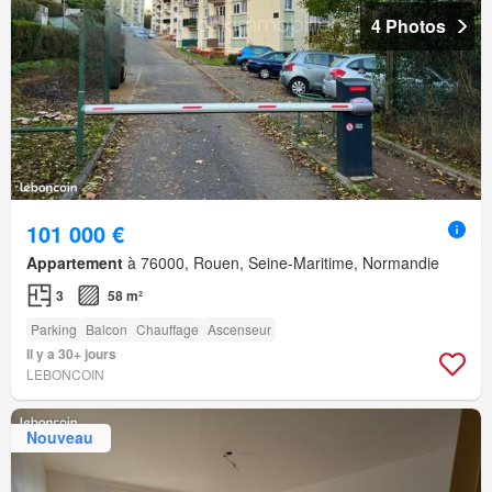
4 Photos
101 000 €
Appartement
à 76000, Rouen, Seine-Maritime, Normandie
3
58 m²
Parking
Balcon
Chauffage
Ascenseur
Il y a 30+ jours
LEBONCOIN
Nouveau