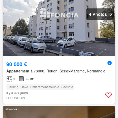
4 Photos
90 000 €
Appartement
à 76000, Rouen, Seine-Maritime, Normandie
2
39 m²
Parking
Cave
Entièrement meublé
Sécurité
Il y a 30+ jours
LEBONCOIN