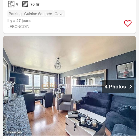
4
76 m²
Parking
Cuisine équipée
Cave
Il y a 27 jours
LEBONCOIN
4 Photos