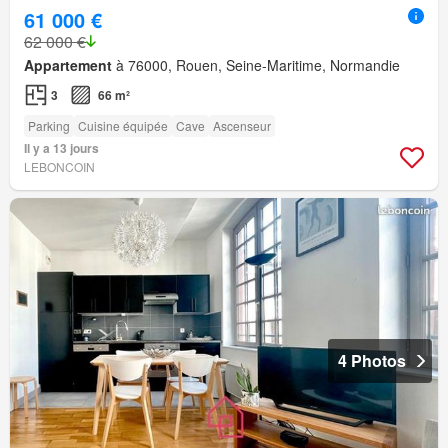
61 000 €
62 000 €
Appartement
à 76000, Rouen, Seine-Maritime, Normandie
3
66 m²
Parking
Cuisine équipée
Cave
Ascenseur
Il y a 13 jours
LEBONCOIN
4 Photos