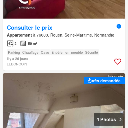
Consulter le prix
Appartement
à 76000, Rouen, Seine-Maritime, Normandie
2
50 m²
Parking
Chauffage
Cave
Entièrement meublé
Sécurité
Il y a 26 jours
LEBONCOIN
très demandée
4 Photos