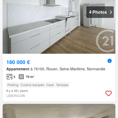
4 Photos
180 000 €
Appartement
à 76100, Rouen, Seine-Maritime, Normandie
4
79 m²
Parking
Cuisine équipée
Cave
Terrasse
Il y a 30+ jours
LEBONCOIN