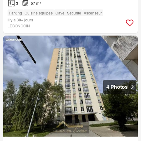
3
57 m²
Parking
Cuisine équipée
Cave
Sécurité
Ascenseur
Il y a 30+ jours
LEBONCOIN
4 Photos