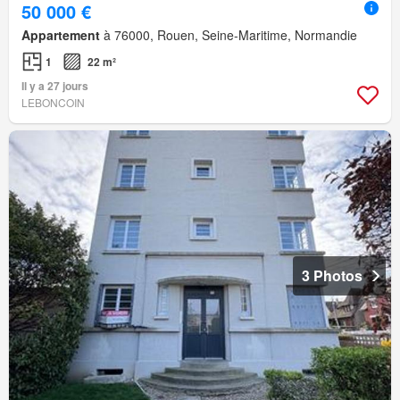
50 000 €
Appartement
à 76000, Rouen, Seine-Maritime, Normandie
1
22 m²
Il y a 27 jours
LEBONCOIN
3 Photos