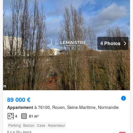
4 Photos
89 000 €
Appartement
à 76100, Rouen, Seine-Maritime, Normandie
4
61 m²
Parking
Balcon
Cave
Ascenseur
Il y a 30+ jours