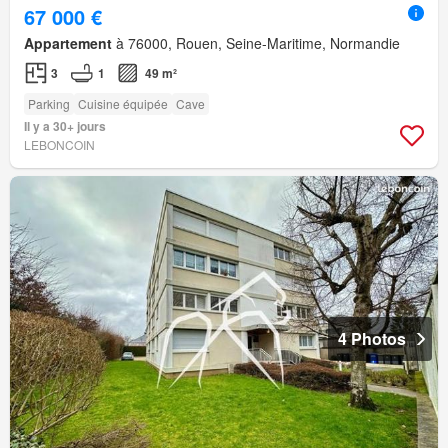
67 000 €
Appartement
à 76000, Rouen, Seine-Maritime, Normandie
3
1
49 m²
Parking
Cuisine équipée
Cave
Il y a 30+ jours
LEBONCOIN
4 Photos