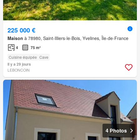
225 000 €
Maison
à 78980, Saint-Illiers-le-Bois, Yvelines, Île-de-France
4
75 m²
Cuisine équipée
Cave
Il y a 29 jours
LEBONCOIN
4 Photos