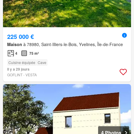
225 000 €
Maison
à 78980, Saint-Illiers-le-Bois, Yvelines, Île-de-France
4
75 m²
Cuisine équipée
Cave
Il y a 29 jours
GOFLINT - VESTA
4 Photos