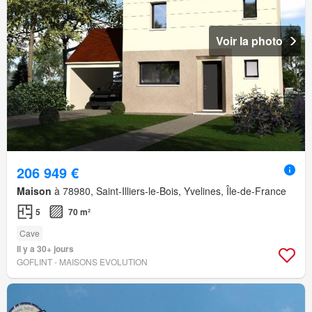
Voir la photo
206 949 €
Maison
à 78980, Saint-Illiers-le-Bois, Yvelines, Île-de-France
5
70 m²
Cave
Il y a 30+ jours
GOFLINT - MAISONS EVOLUTION