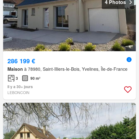
4 Photos
286 199 €
Maison
à 78980, Saint-Illiers-le-Bois, Yvelines, Île-de-France
3
90 m²
Il y a 30+ jours
LEBONCOIN