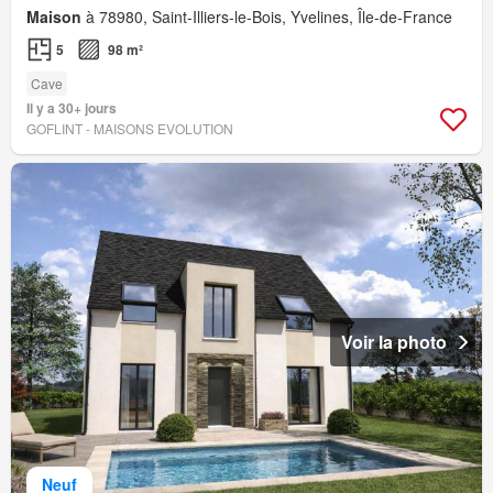
Maison
à 78980, Saint-Illiers-le-Bois, Yvelines, Île-de-France
5
98 m²
Cave
Il y a 30+ jours
GOFLINT - MAISONS EVOLUTION
Voir la photo
Neuf