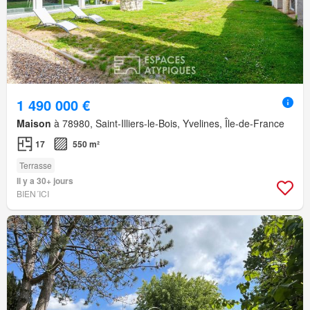
1 490 000 €
Maison
à 78980, Saint-Illiers-le-Bois, Yvelines, Île-de-France
17
550 m²
Terrasse
Il y a 30+ jours
BIEN´ICI