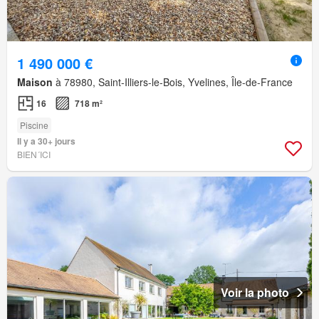
1 490 000 €
Maison
à 78980, Saint-Illiers-le-Bois, Yvelines, Île-de-France
16
718 m²
Piscine
Il y a 30+ jours
BIEN´ICI
Voir la photo