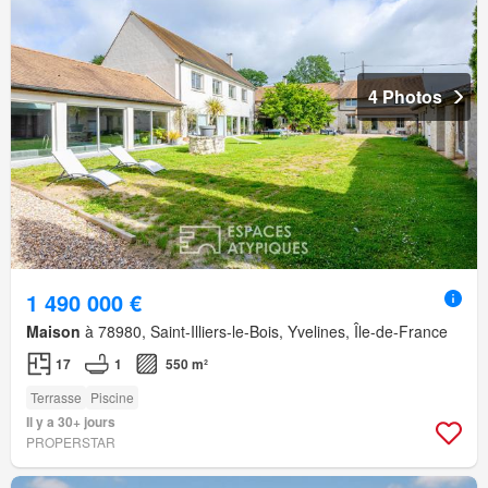
4 Photos
1 490 000 €
Maison
à 78980, Saint-Illiers-le-Bois, Yvelines, Île-de-France
17
1
550 m²
Terrasse
Piscine
Il y a 30+ jours
PROPERSTAR