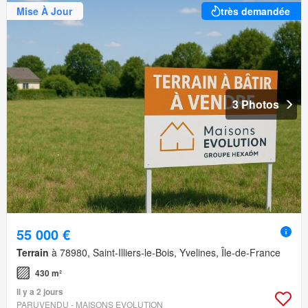
Mise À Jour
très demandée
3 Photos
55 000 €
Terrain
à 78980, Saint-Illiers-le-Bois, Yvelines, Île-de-France
430 m²
Il y a 2 jours
PARUVENDU - MAISONS EVOLUTION