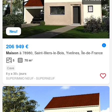
Neuf
206 949 €
Maison
à 78980, Saint-Illiers-le-Bois, Yvelines, Île-de-France
5
70 m²
Cave
Il y a 30+ jours
SUPERIMMO NEUF - SUPERNEUF