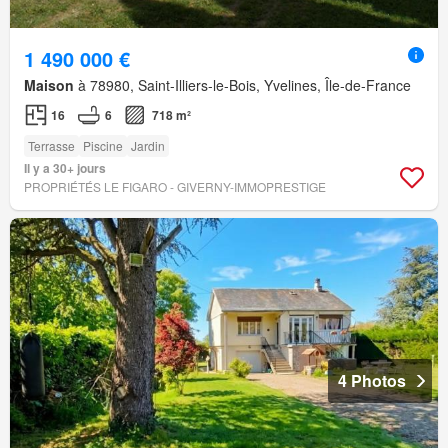
1 490 000 €
Maison
à 78980, Saint-Illiers-le-Bois, Yvelines, Île-de-France
16
6
718 m²
Terrasse
Piscine
Jardin
Il y a 30+ jours
PROPRIÉTÉS LE FIGARO - GIVERNY-IMMOPRESTIGE
4 Photos