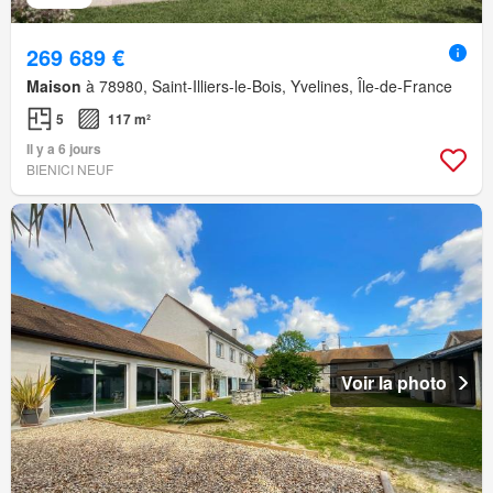
269 689 €
Maison
à 78980, Saint-Illiers-le-Bois, Yvelines, Île-de-France
5
117 m²
Il y a 6 jours
BIENICI NEUF
Voir la photo