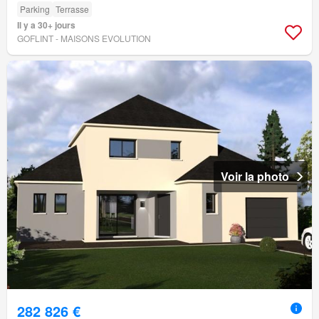
Parking
Terrasse
Il y a 30+ jours
GOFLINT - MAISONS EVOLUTION
Voir la photo
282 826 €