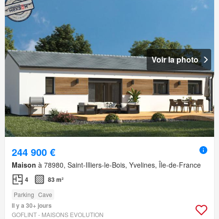
Voir la photo
244 900 €
Maison
à 78980, Saint-Illiers-le-Bois, Yvelines, Île-de-France
4
83 m²
Parking
Cave
Il y a 30+ jours
GOFLINT - MAISONS EVOLUTION