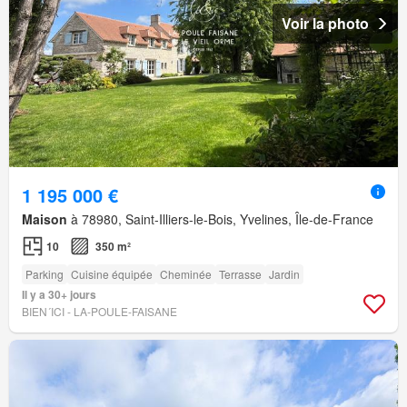
Voir la photo
1 195 000 €
Maison
à 78980, Saint-Illiers-le-Bois, Yvelines, Île-de-France
10
350 m²
Parking
Cuisine équipée
Cheminée
Terrasse
Jardin
Il y a 30+ jours
BIEN´ICI - LA-POULE-FAISANE