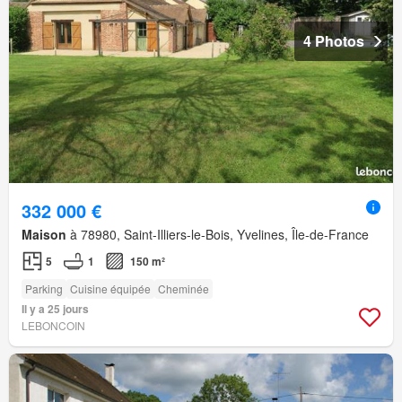
4 Photos
332 000 €
Maison
à 78980, Saint-Illiers-le-Bois, Yvelines, Île-de-France
5
1
150 m²
Parking
Cuisine équipée
Cheminée
Il y a 25 jours
LEBONCOIN