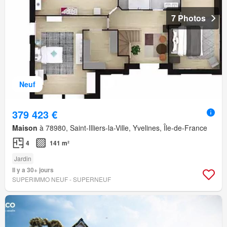
7 Photos
Neuf
379 423 €
Maison
à 78980, Saint-Illiers-la-Ville, Yvelines, Île-de-France
4
141 m²
Jardin
Il y a 30+ jours
SUPERIMMO NEUF - SUPERNEUF