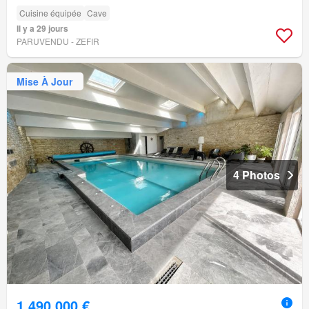
Cuisine équipée
Cave
Il y a 29 jours
PARUVENDU - ZEFIR
Mise À Jour
4 Photos
1 490 000 €