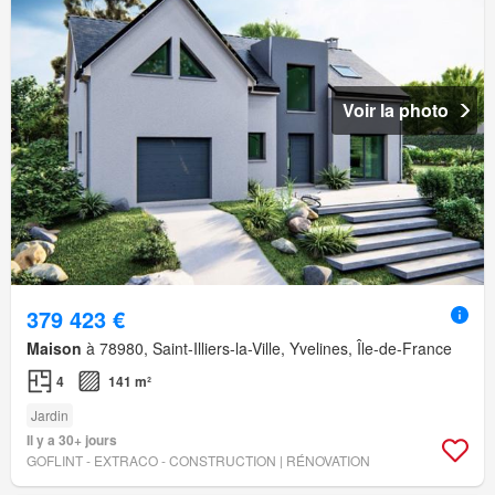
Voir la photo
379 423 €
Maison
à 78980, Saint-Illiers-la-Ville, Yvelines, Île-de-France
4
141 m²
Jardin
Il y a 30+ jours
GOFLINT - EXTRACO - CONSTRUCTION | RÉNOVATION