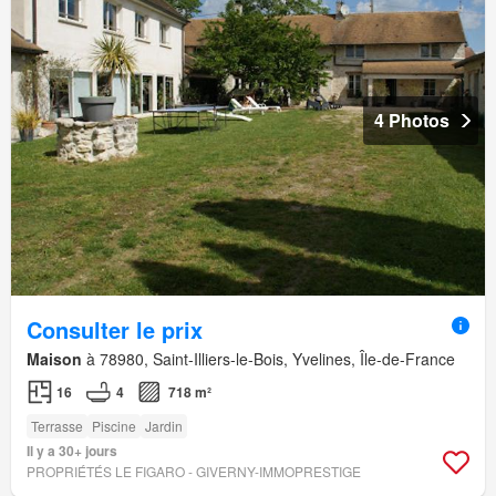
4 Photos
Consulter le prix
Maison
à 78980, Saint-Illiers-le-Bois, Yvelines, Île-de-France
16
4
718 m²
Terrasse
Piscine
Jardin
Il y a 30+ jours
PROPRIÉTÉS LE FIGARO - GIVERNY-IMMOPRESTIGE