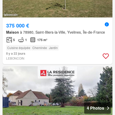
375 000 €
Maison
à 78980, Saint-Illiers-la-Ville, Yvelines, Île-de-France
5
1
175 m²
Cuisine équipée
Cheminée
Jardin
Il y a 22 jours
LEBONCOIN
4 Photos