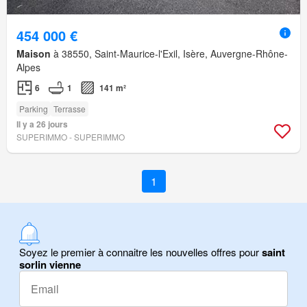
454 000 €
Maison
à 38550, Saint-Maurice-l'Exil, Isère, Auvergne-Rhône-
Alpes
6
1
141 m²
Parking
Terrasse
Il y a 26 jours
SUPERIMMO - SUPERIMMO
1
Soyez le premier à connaitre les nouvelles offres pour
saint
sorlin vienne