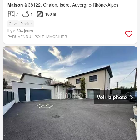
Maison
à 38122, Chalon, Isère, Auvergne-Rhône-Alpes
7
1
180 m²
Cave
Piscine
Il y a 30+ jours
PARUVENDU - POLE IMMOBILIER
Voir la photo