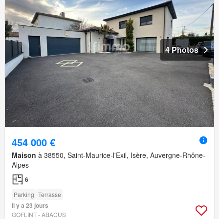
4 Photos
454 000 €
Maison
à 38550, Saint-Maurice-l'Exil, Isère, Auvergne-Rhône-
Alpes
6
Parking
Terrasse
Il y a 23 jours
GOFLINT - ABACUS