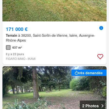
171 000 €
Terrain
à 38200, Saint-Sorlin-de-Vienne, Isère, Auvergne-
Rhône-Alpes
637 m²
Il y a 23 jours
FIGARO IMMO - IKAMI
très demandée
2 Photos