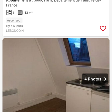
Appartement
à 75009, Paris, Département de Paris, Île-de-
France
1
13 m²
Ascenseur
Il y a 5 jours
LEBONCOIN
4 Photos