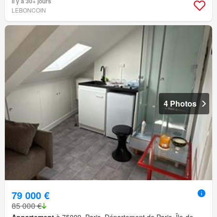
Il y a 30+ jours
LEBONCOIN
4 Photos
79 000 €
85 000 €