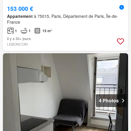
153 000 €
Appartement
à 75015, Paris, Département de Paris, Île-de-
France
1
1
15 m²
Il y a 30+ jours
LEBONCOIN
4 Photos