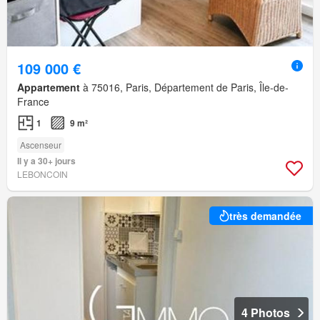
109 000 €
Appartement
à 75016, Paris, Département de Paris, Île-de-
France
1
9 m²
Ascenseur
Il y a 30+ jours
LEBONCOIN
très demandée
4 Photos