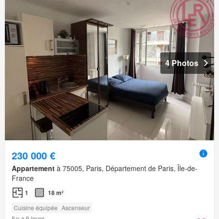
4 Photos
230 000 €
Appartement
à 75005, Paris, Département de Paris, Île-de-
France
1
18 m²
Cuisine équipée
Ascenseur
Il y a 9 jours