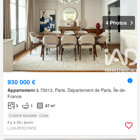
4 Photos
930 000 €
Appartement
à 75013, Paris, Département de Paris, Île-de-
France
3
1
87 m²
Cuisine équipée
Cave
Il y a 30+ jours
LUXURYESTATE