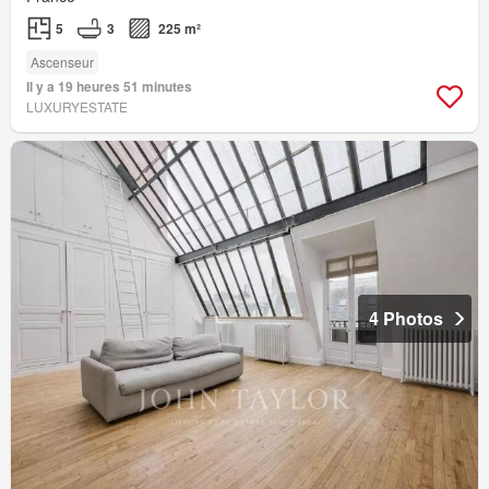
5
3
225 m²
Ascenseur
Il y a 19 heures 51 minutes
LUXURYESTATE
4 Photos