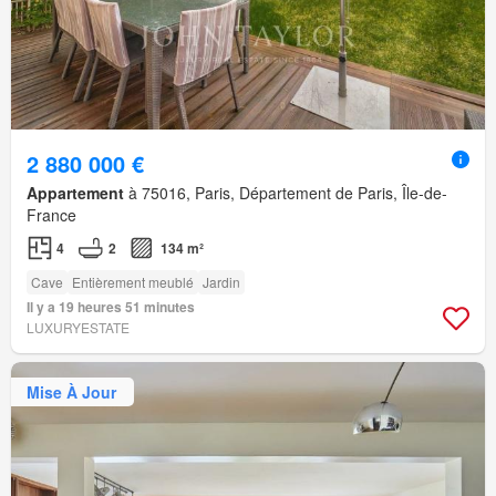
2 880 000 €
Appartement
à 75016, Paris, Département de Paris, Île-de-
France
4
2
134 m²
Cave
Entièrement meublé
Jardin
Il y a 19 heures 51 minutes
LUXURYESTATE
Mise À Jour