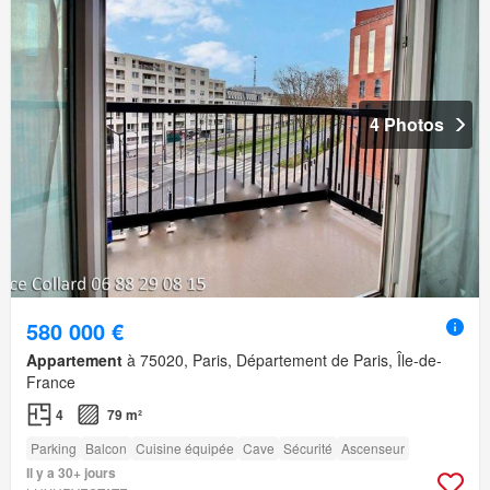
4 Photos
580 000 €
Appartement
à 75020, Paris, Département de Paris, Île-de-
France
4
79 m²
Parking
Balcon
Cuisine équipée
Cave
Sécurité
Ascenseur
Il y a 30+ jours