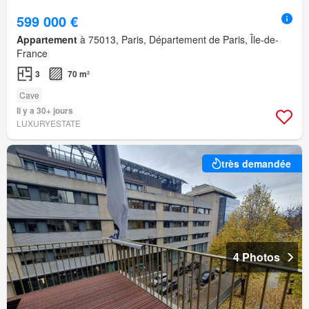
599 000 €
Appartement
à 75013, Paris, Département de Paris, Île-de-
France
3
70 m²
Cave
Il y a 30+ jours
LUXURYESTATE
très demandée
4 Photos