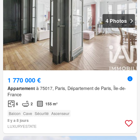
4 Photos
1 770 000 €
Appartement
à 75017, Paris, Département de Paris, Île-de-
France
6
2
155 m²
Balcon
Cave
Sécurité
Ascenseur
Il y a 8 jours
LUXURYESTATE