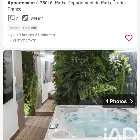
Appartement
à 75016, Paris, Département de Paris, Île-de-
France
7
344 m²
Balcon
Sécurité
Il y a 19 heures 51 minutes
LUXURYESTATE
4 Photos