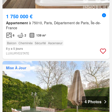
1 750 000 €
Appartement
à 75010, Paris, Département de Paris, Île-de-
France
6
2
139 m²
Balcon
Cheminée
Sécurité
Ascenseur
Il y a 5 jours
LUXURYESTATE
Mise À Jour
4 Photos