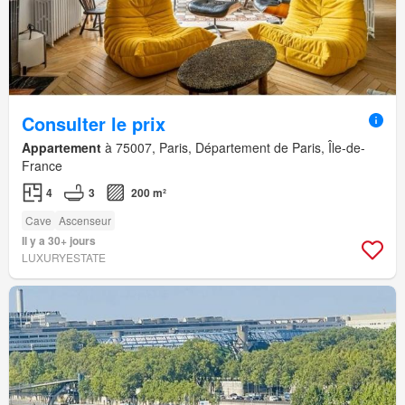
Consulter le prix
Appartement
à 75007, Paris, Département de Paris, Île-de-
France
4
3
200 m²
Cave
Ascenseur
Il y a 30+ jours
LUXURYESTATE