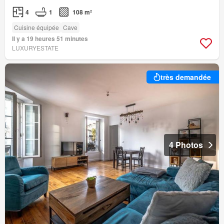
4
1
108 m²
Cuisine équipée
Cave
Il y a 19 heures 51 minutes
LUXURYESTATE
très demandée
4 Photos