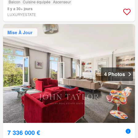
Balcon
Cuisine équipée
Ascenseur
Il y a 30+ jours
LUXURYESTATE
Mise À Jour
4 Photos
7 336 000 €