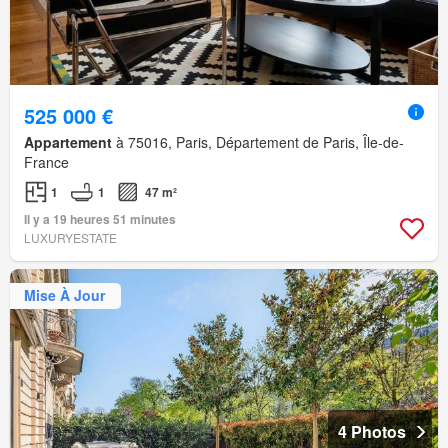
525 000 €
Appartement
à 75016, Paris, Département de Paris, Île-de-
France
1
1
47 m²
Il y a 19 heures 51 minutes
LUXURYESTATE
Mise À Jour
4 Photos