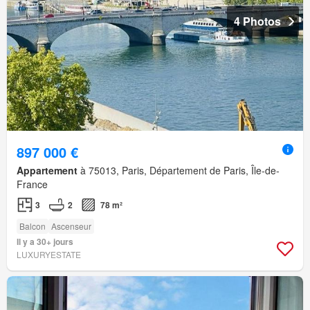
4 Photos
897 000 €
Appartement
à 75013, Paris, Département de Paris, Île-de-
France
3
2
78 m²
Balcon
Ascenseur
Il y a 30+ jours
LUXURYESTATE