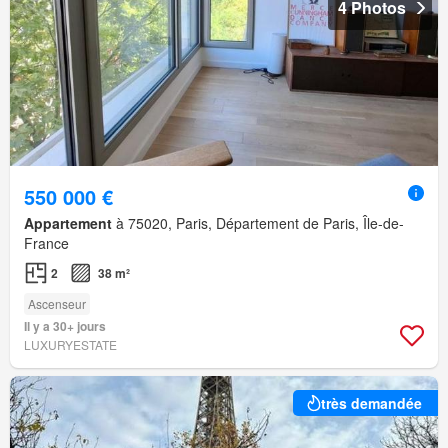
4 Photos
550 000 €
Appartement
à 75020, Paris, Département de Paris, Île-de-
France
2
38 m²
Ascenseur
Il y a 30+ jours
LUXURYESTATE
très demandée