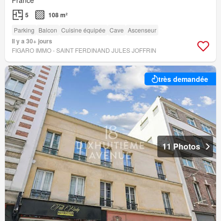
France
5
108 m²
Parking
Balcon
Cuisine équipée
Cave
Ascenseur
Il y a 30+ jours
FIGARO IMMO - SAINT FERDINAND JULES JOFFRIN
très demandée
11 Photos