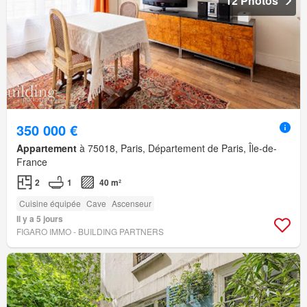
12 Photos
350 000 €
Appartement
à 75018, Paris, Département de Paris, Île-de-
France
2
1
40 m²
Cuisine équipée
Cave
Ascenseur
Il y a 5 jours
FIGARO IMMO - BUILDING PARTNERS