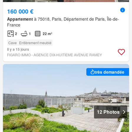
160 000 €
Appartement
à 75018, Paris, Département de Paris, Île-de-
France
2
1
22 m²
Cave
Entièrement meublé
Il y a 15 jours
FIGARO IMMO - AGENCE DIX-HUITIEME AVENUE RAMEY
très demandée
12 Photos