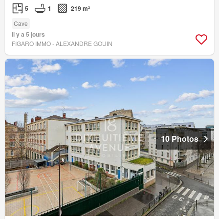
5
1
219 m²
Cave
Il y a 5 jours
FIGARO IMMO - ALEXANDRE GOUIN
10 Photos