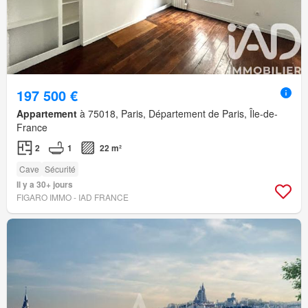
197 500 €
Appartement
à 75018, Paris, Département de Paris, Île-de-
France
2
1
22 m²
Cave
Sécurité
Il y a 30+ jours
FIGARO IMMO - IAD FRANCE