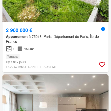
2 900 000 €
Appartement
à 75018, Paris, Département de Paris, Île-de-
France
5
158 m²
Terrasse
Il y a 30+ jours
FIGARO IMMO - DANIEL FEAU 9ÈME