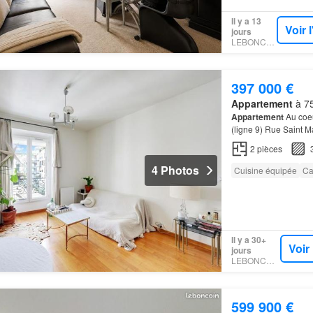
Il y a 13
Voir 
jours
LEBONCOIN
397 000 €
Appartement
à 75
Appartement
Au coeu
(ligne 9) Rue Saint M
2
pièces
4 Photos
Cuisine équipée
Ca
Il y a 30+
Voir
jours
LEBONCOIN
599 900 €