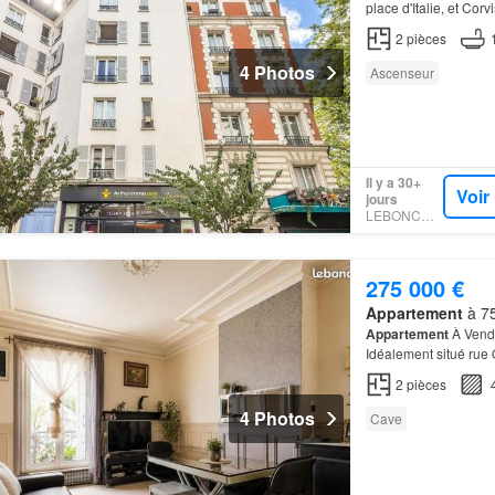
place d'Italie, et Co
logement de deux piè
2
pièces
4 Photos
Ascenseur
Il y a 30+
Voir
jours
LEBONCOIN
275 000 €
Appartement
à 75
Appartement
À Vendr
Idéalement situé rue
lumineux, ce deux piè
2
pièces
4 Photos
Cave