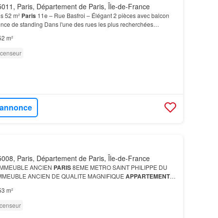
011, Paris, Département de Paris, Île-de-France
es 52 m²
Paris
11e – Rue Basfroi – Élégant 2 pièces avec balcon
ence de standing Dans l'une des rues les plus recherchées
pensé de manière optimale et se compose d'une…
52 m²
censeur
l'annonce
008, Paris, Département de Paris, Île-de-France
IMMEUBLE ANCIEN
PARIS
8EME METRO SAINT PHILIPPE DU
MMEUBLE ANCIEN DE QUALITE MAGNIFIQUE
APPARTEMENT
.9M2 SITUE AU DERNIER ETAGE ACCESSIBLE PAR
53 m²
RENANT BELLE ENTRE…
censeur