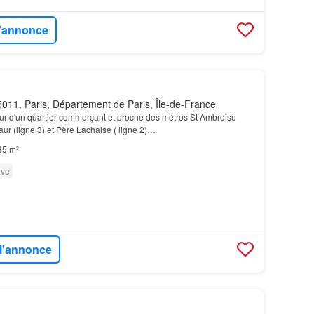
l'annonce
011, Paris, Département de Paris, Île-de-France
r d'un quartier commerçant et proche des métros St Ambroise
aur (ligne 3) et Père Lachaise ( ligne 2)…
35 m²
ve
 l'annonce