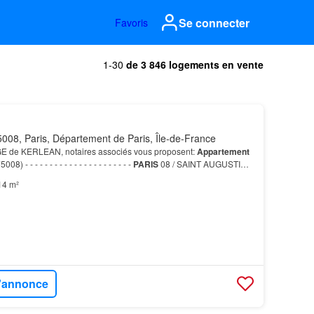
Se connecter
Favoris
1-30
de 3 846 logements en vente
008, Paris, Département de Paris, Île-de-France
GE de KERLEAN, notaires associés vous proposent:
Appartement
008) - - - - - - - - - - - - - - - - - - - - - -
PARIS
08 / SAINT AUGUSTIN -
RTEMENT
2 PIÈCES DERNIER ÉTAG…
14 m²
l'annonce