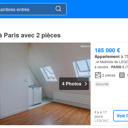
à Paris avec 2 pièces
185 000 €
Appartement
à 75
, et Mathilde de LEG
à vendre -
PARIS
8 (75
MIROMESNIL-
APPA
2
pièces
4 Photos
Sécurité
Il y a 17
Voir 
jours
LEBONCOIN