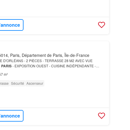
l'annonce
014, Paris, Département de Paris, Île-de-France
E D'ORLÉANS - 2 PIÈCES - TERRASSE 28 M2 AVEC VUE
R
PARIS
- EXPOSITION OUEST - CUISINE INDÉPENDANTE -
iché au 9e étage sur 10 avec ascenseur, il comprend: une
57 m²
rrasse
Sécurité
Ascenseur
l'annonce