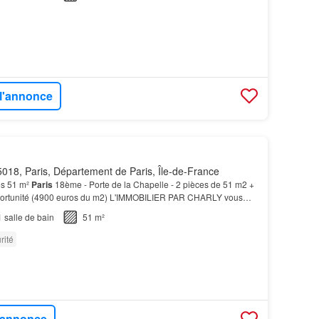
 l'annonce
018, Paris, Département de Paris, Île-de-France
es 51 m²
Paris
18ème - Porte de la Chapelle - 2 pièces de 51 m2 +
pportunité (4900 euros du m2) L'IMMOBILIER PAR CHARLY vous
euble semi-récent, un
appartement
de 2 pièce…
1
salle de bain
51 m²
rité
l'annonce