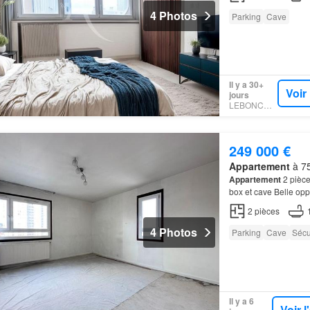
4 Photos
Parking
Cave
Il y a 30+
Voir
jours
LEBONCOIN
249 000 €
Appartement
à 75
Appartement
2 pièc
box et cave Belle o
propose dans un imm
2
pièces
4 Photos
Parking
Cave
Sécu
Il y a 6
Voir 