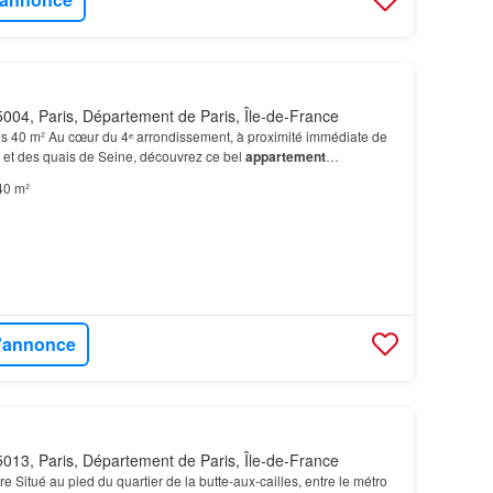
004, Paris, Département de Paris, Île-de-France
s 40 m² Au cœur du 4ᵉ arrondissement, à proximité immédiate de
 et des quais de Seine, découvrez ce bel
appartement
 il se compose d’une
entrée
, d’une belle pièce de…
40 m²
l'annonce
013, Paris, Département de Paris, Île-de-France
e Situé au pied du quartier de la butte-aux-cailles, entre le métro