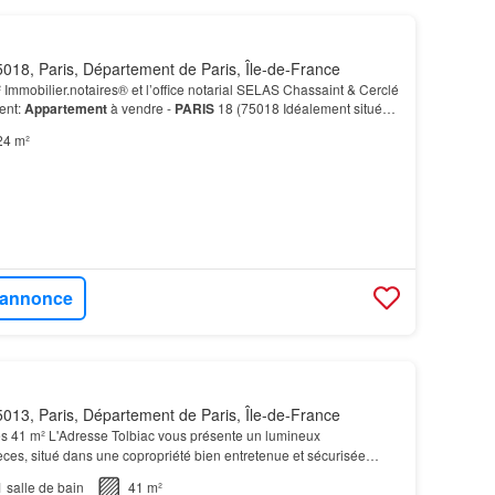
018, Paris, Département de Paris, Île-de-France
 Immobilier.notaires® et l’office notarial SELAS Chassaint & Cerclé
ent:
Appartement
à vendre -
PARIS
18 (75018 Idéalement situé
mé de
Paris
, cet
appartement
offre…
24 m²
l'annonce
013, Paris, Département de Paris, Île-de-France
s 41 m² L'Adresse Tolbiac vous présente un lumineux
ces, situé dans une copropriété bien entretenue et sécurisée
rend une
entrée
, un grand salon, une chambre, une salle…
1
salle de bain
41 m²