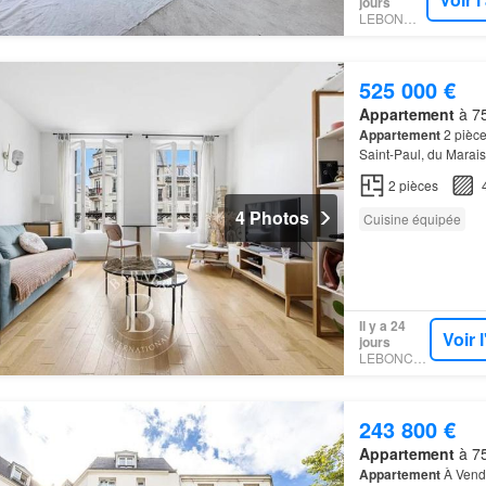
jours
LEBONCOIN
525 000 €
Appartement
à 75
Appartement
2 pièce
Saint-Paul, du Marais
Parfaitement agencé,
2
pièces
4 Photos
Cuisine équipée
Il y a 24
Voir 
jours
LEBONCOIN
243 800 €
Appartement
à 75
Appartement
À Vendr