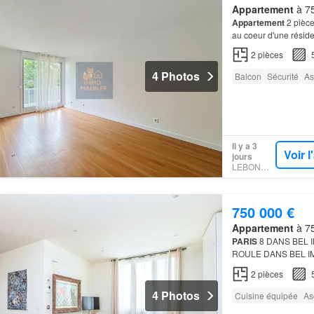
Appartement
à 75
Appartement
2 pièc
au coeur d'une résid
L'agencement a été 
2
pièces
4 Photos
Balcon
Sécurité
As
Il y a 3
Voir 
jours
LEBONCOIN
750 000 €
Appartement
à 75
PARIS
8 DANS BEL 
ROULE DANS BEL I
DE 2 PIECES DE 53
2
pièces
ASCENSEUR COMP
4 Photos
Cuisine équipée
As