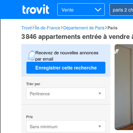
Vente
Trovit
Île-de-France
Département de Paris
Paris
3 846 appartements entrée à vendre 
Recevez de nouvelles annonces
par email
Enregistrer cette recherche
Trier par
Pertinence
Prix
Sans minimum