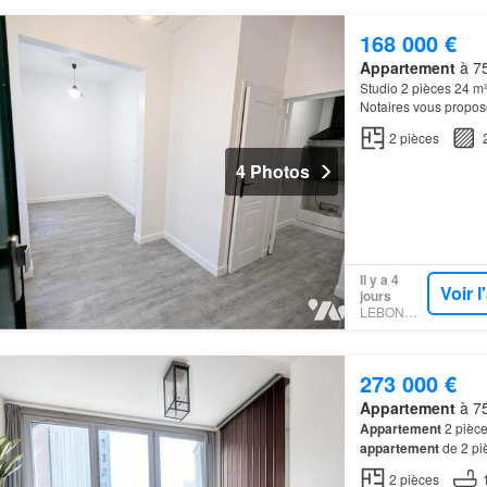
168 000 €
Appartement
à 75
Studio 2 pièces 24 m²
Notaires vous propos
dans un quartier ani
2
pièces
4 Photos
Il y a 4
Voir 
jours
LEBONCOIN
273 000 €
Appartement
à 75
Appartement
2 pièce
appartement
de 2 piè
L'appartement comp
2
pièces