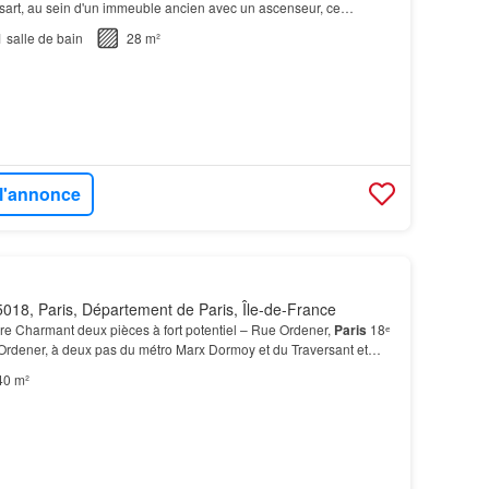
rvisart, au sein d'un immeuble ancien avec un ascenseur, ce
ces de 26,11m², en loi carrez, 28,46m…
1
salle de bain
28 m²
 l'annonce
018, Paris, Département de Paris, Île-de-France
e Charmant deux pièces à fort potentiel – Rue Ordener,
Paris
18ᵉ
 Ordener, à deux pas du métro Marx Dormoy et du Traversant et
ces séduit par son charme et ses petit…
40 m²