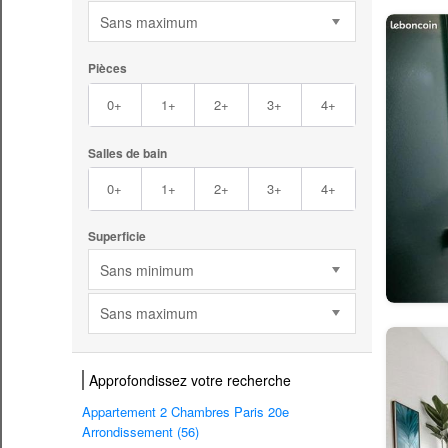
Sans maximum
Pièces
0+
1+
2+
3+
4+
Salles de bain
0+
1+
2+
3+
4+
Superficie
Sans minimum
Sans maximum
Approfondissez votre recherche
Appartement 2 Chambres Paris 20e
Arrondissement (56)