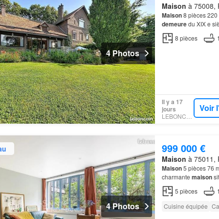
Maison
à 75008, P
Maison
8 pièces 220 
demeure
du XIX e si
généreuse, cœur de 
8
pièces
4 Photos
Il y a 17
Voir 
jours
LEBONCOIN
999 000 €
au
Maison
à 75011, P
Maison
5 pièces 76 m
charmante
maison
si
5
pièces
4 Photos
Cuisine équipée
Ca