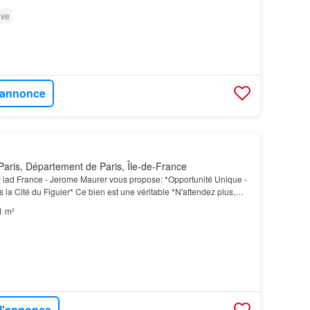
ve
l'annonce
aris, Département de Paris, Île-de-France
 iad France - Jerome Maurer vous propose: *Opportunité Unique -
la Cité du Figuier* Ce bien est une véritable *N'attendez plus,
n savoir plus sur cette opportunité…
1 m²
 l'annonce