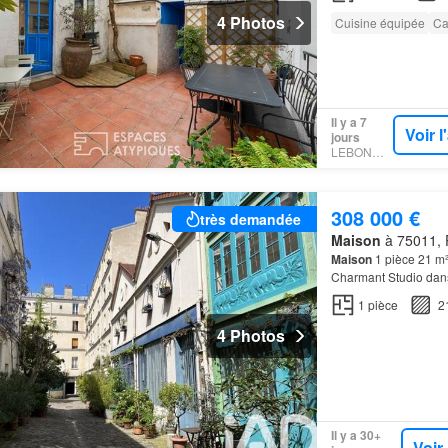
4 Photos
Cuisine équipée
Ca
Il y a 7
Voir 
jours
LEBONCOIN
308 000 €
très demandée
Maison
à 75011, P
Maison
1 pièce 21 m²
Charmant Studio dans 
contactez-nous pour e
1
pièce
2
4 Photos
Il y a 30+
Voir