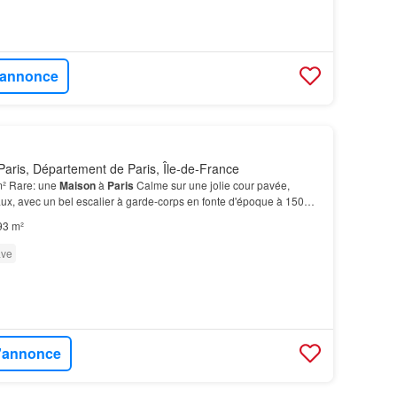
l'annonce
aris, Département de Paris, Île-de-France
m² Rare: une
Maison
à
Paris
Calme sur une jolie cour pavée,
ux, avec un bel escalier à garde-corps en fonte d'époque à 150m,
ed Informations et visite: [Coordonnées…
93 m²
ve
l'annonce