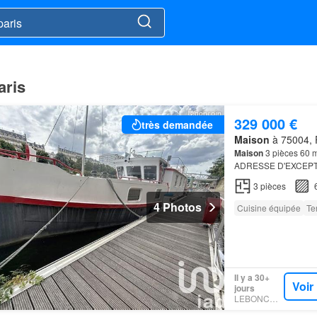
aris
329 000 €
très demandée
Maison
à 75004, P
Maison
3 pièces 60 
ADRESSE D'EXCEPT
l'inaccessible…
3
pièces
4 Photos
Cuisine équipée
Te
Il y a 30+
Voir
jours
LEBONCOIN