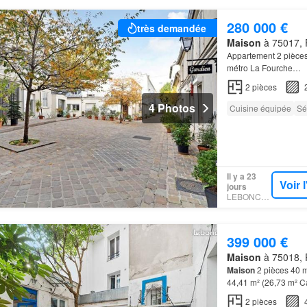
280 000 €
très demandée
Maison
à 75017, P
Appartement 2 pièc
métro La Fourche…
2
pièces
4 Photos
Cuisine équipée
Sé
Il y a 23
Voir 
jours
LEBONCOIN
399 000 €
Maison
à 75018, P
Maison
2 pièces 40 m²
44,41 m² (26,73 m² C
Poissonniers (lignes
2
pièces