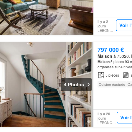
Il y a 2
Voir 
jours
LEBONCOIN
797 000 €
Maison
à 75020, P
Maison
5 pièces 93 
organisée sur 4 nivea
et Nation à 5min à pi
5
pièces
4 Photos
Cuisine équipée
Ca
Il y a 20
Voir 
jours
LEBONCOIN