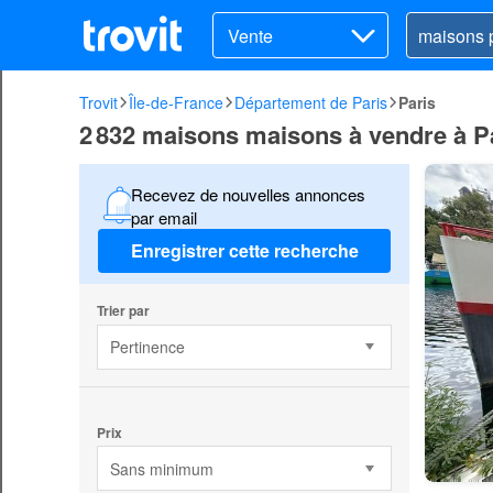
Vente
Trovit
Île-de-France
Département de Paris
Paris
2 832 maisons maisons à vendre à P
Recevez de nouvelles annonces
par email
Enregistrer cette recherche
Trier par
Pertinence
Prix
Sans minimum