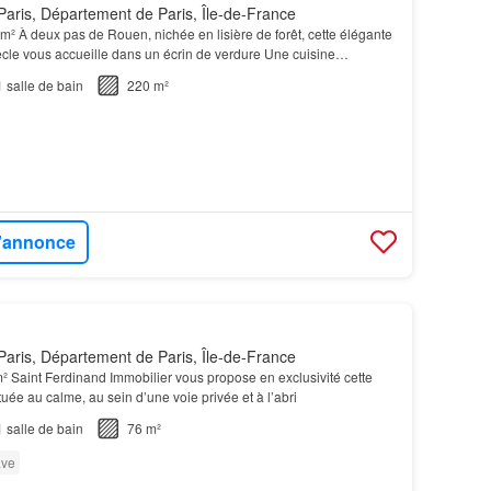
aris, Département de Paris, Île-de-France
m² À deux pas de Rouen, nichée en lisière de forêt, cette élégante
ècle vous accueille dans un écrin de verdure Une cuisine
la
maison
.…
1
salle de bain
220 m²
l'annonce
aris, Département de Paris, Île-de-France
² Saint Ferdinand Immobilier vous propose en exclusivité cette
tuée au calme, au sein d’une voie privée et à l’abri
1
salle de bain
76 m²
ve