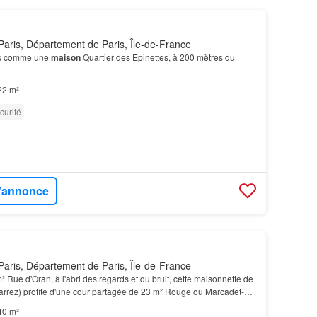
aris, Département de Paris, Île-de-France
es comme une
maison
Quartier des Epinettes, à 200 mètres du
22 m²
curité
l'annonce
aris, Département de Paris, Île-de-France
 Rue d'Oran, à l'abri des regards et du bruit, cette maisonnette de
arrez) profite d'une cour partagée de 23 m² Rouge ou Marcadet-
 4 et 12) Contact: Diane [Coordonn…
40 m²