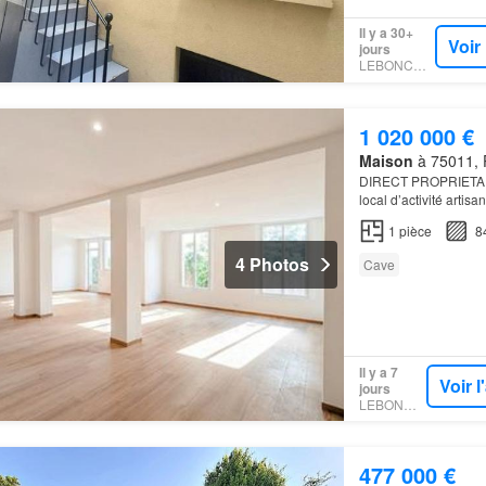
Il y a 30+
Voir
jours
LEBONCOIN
1 020 000 €
Maison
à 75011, P
DIRECT PROPRIETAIRE 
local d’activité arti
1
pièce
8
4 Photos
Cave
Il y a 7
Voir 
jours
LEBONCOIN
477 000 €