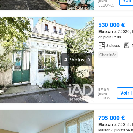
jours
LEBONCOIN
530 000 €
Maison
à 75020, P
en plein
Paris
3
pièces
Cheminée
4 Photos
Il y a 4
Voir 
jours
LEBONCOIN
795 000 €
Maison
à 75018, P
Maison
3 pièces 66 m