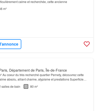
rticulièrement calme et recherchée, cette ancienne
66 m²
 l'annonce
aris, Département de Paris, Île-de-France
² Au coeur du très recherché quartier Pernety, découvrez cette
alme absolu, alliant charme, atypisme et prestations Superficie
au sol Un bien de caractère, rare sur…
2
salles de bain
80 m²