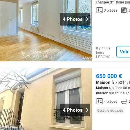
chargée d'histoire pa
3
pièces
4 Photos
Il y a 30+
Voir
jours
LEBONCOIN
650 000 €
Maison
à 75014, P
Maison
4 pièces 80 m
maison
sur cour au c
Carrez: 75,70 m2- 80 
4
pièces
4 Photos
Cuisine équipée