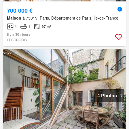
700 000 €
Maison
à 75019, Paris, Département de Paris, Île-de-France
4
1
97 m²
Il y a 30+ jours
LEBONCOIN
4 Photos