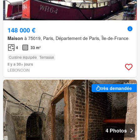
148 000 €
Maison
à 75019, Paris, Département de Paris, Île-de-France
4
33 m²
Cuisine équipée
Terrasse
Il y a 30+ jours
LEBONCOIN
très demandée
4 Photos