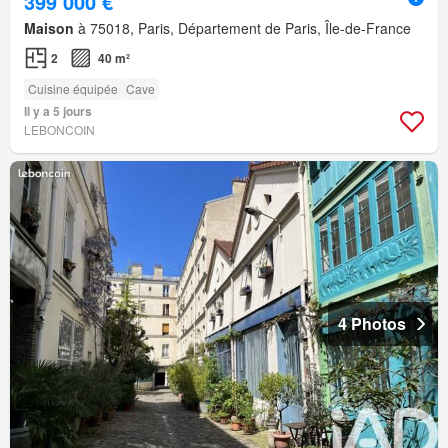
399 000 €
Maison
à 75018, Paris, Département de Paris, Île-de-France
2
40 m²
Cuisine équipée
Cave
Il y a 5 jours
LEBONCOIN
4 Photos