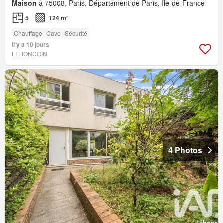
Maison
à 75008, Paris, Département de Paris, Île-de-France
5
124 m²
Chauffage
Cave
Sécurité
Il y a 10 jours
LEBONCOIN
4 Photos