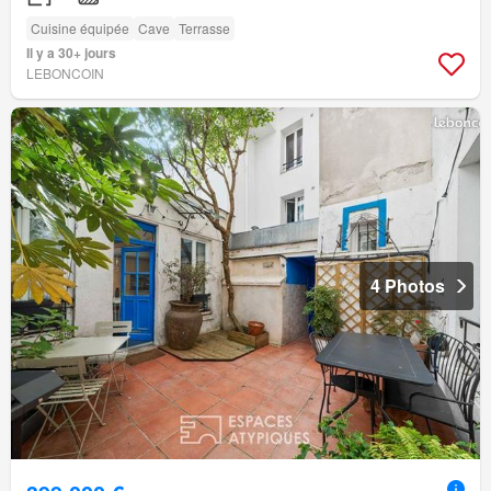
Cuisine équipée
Cave
Terrasse
Il y a 30+ jours
LEBONCOIN
4 Photos