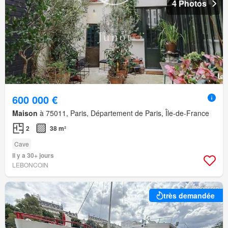
4 Photos
600 000 €
Maison
à 75011, Paris, Département de Paris, Île-de-France
2
38 m²
Cave
Il y a 30+ jours
LEBONCOIN
très demandée