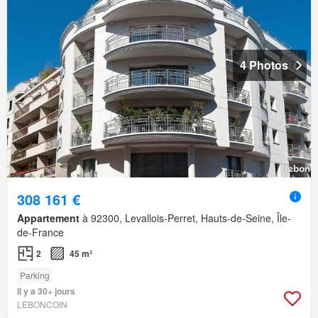
4 Photos
308 161 €
Appartement
à 92300, Levallois-Perret, Hauts-de-Seine, Île-
de-France
2
45 m²
Parking
Il y a 30+ jours
LEBONCOIN