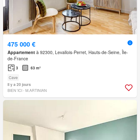
475 000 €
Appartement
à 92300, Levallois-Perret, Hauts-de-Seine, Île-
de-France
3
63 m²
Cave
Il y a 20 jours
BIEN´ICI - M.ARTINIAN