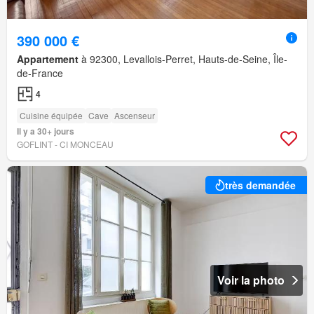
390 000 €
Appartement
à 92300, Levallois-Perret, Hauts-de-Seine, Île-
de-France
4
Cuisine équipée
Cave
Ascenseur
Il y a 30+ jours
GOFLINT - CI MONCEAU
très demandée
Voir la photo