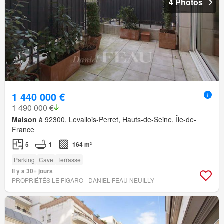
4 Photos
1 440 000 €
1 490 000 €
Maison
à 92300, Levallois-Perret, Hauts-de-Seine, Île-de-
France
5
1
164 m²
Parking
Cave
Terrasse
Il y a 30+ jours
PROPRIÉTÉS LE FIGARO - DANIEL FEAU NEUILLY