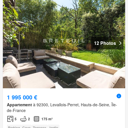
12 Photos
1 995 000 €
Appartement
à 92300, Levallois-Perret, Hauts-de-Seine, Île-
de-France
5
2
175 m²
Parking
Cave
Terrasse
Jardin