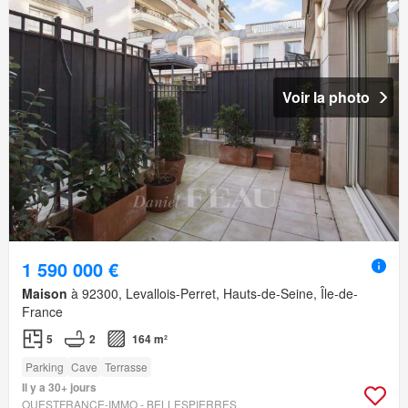
Voir la photo
1 590 000 €
Maison
à 92300, Levallois-Perret, Hauts-de-Seine, Île-de-
France
5
2
164 m²
Parking
Cave
Terrasse
Il y a 30+ jours
OUESTFRANCE-IMMO - BELLESPIERRES