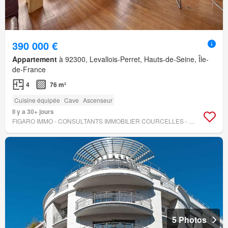
390 000 €
Appartement
à 92300, Levallois-Perret, Hauts-de-Seine, Île-
de-France
4
76 m²
Cuisine équipée
Cave
Ascenseur
Il y a 30+ jours
FIGARO IMMO - CONSULTANTS IMMOBILIER COURCELLES - MONCEAU
5 Photos