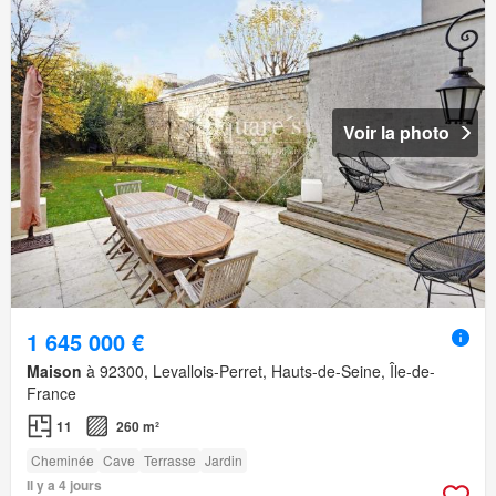
Voir la photo
1 645 000 €
Maison
à 92300, Levallois-Perret, Hauts-de-Seine, Île-de-
France
11
260 m²
Cheminée
Cave
Terrasse
Jardin
Il y a 4 jours