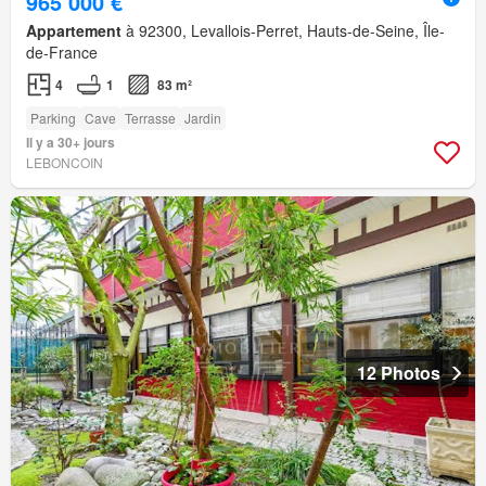
965 000 €
Appartement
à 92300, Levallois-Perret, Hauts-de-Seine, Île-
de-France
4
1
83 m²
Parking
Cave
Terrasse
Jardin
Il y a 30+ jours
LEBONCOIN
12 Photos