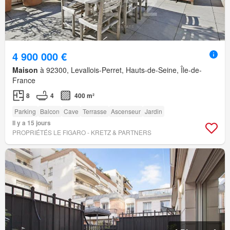
4 900 000 €
Maison
à 92300, Levallois-Perret, Hauts-de-Seine, Île-de-
France
8
4
400 m²
Parking
Balcon
Cave
Terrasse
Ascenseur
Jardin
Il y a 15 jours
PROPRIÉTÉS LE FIGARO - KRETZ & PARTNERS