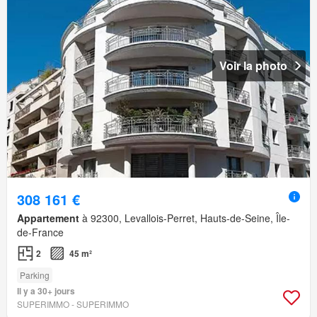
Voir la photo
308 161 €
Appartement
à 92300, Levallois-Perret, Hauts-de-Seine, Île-
de-France
2
45 m²
Parking
Il y a 30+ jours
SUPERIMMO - SUPERIMMO