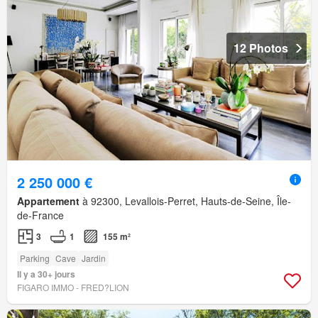
12 Photos
2 250 000 €
Appartement
à 92300, Levallois-Perret, Hauts-de-Seine, Île-
de-France
3
1
155 m²
Parking
Cave
Jardin
Il y a 30+ jours
FIGARO IMMO - FRED?LION