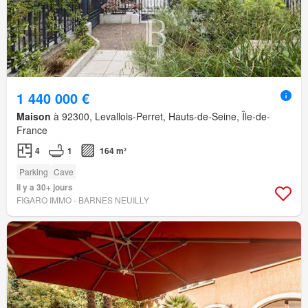
1 440 000 €
Maison
à 92300, Levallois-Perret, Hauts-de-Seine, Île-de-
France
4
1
164 m²
Parking
Cave
Il y a 30+ jours
FIGARO IMMO - BARNES NEUILLY