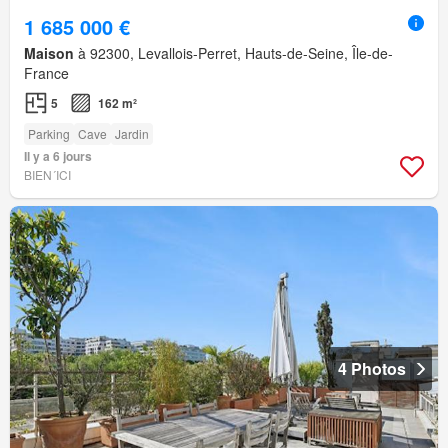
1 685 000 €
Maison
à 92300, Levallois-Perret, Hauts-de-Seine, Île-de-
France
5
162 m²
Parking
Cave
Jardin
Il y a 6 jours
BIEN´ICI
4 Photos