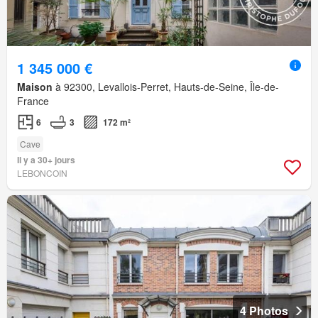
1 345 000 €
Maison
à 92300, Levallois-Perret, Hauts-de-Seine, Île-de-
France
6
3
172 m²
Cave
Il y a 30+ jours
LEBONCOIN
4 Photos