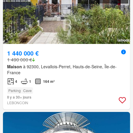
1 440 000 €
1 490 000 €
Maison
à 92300, Levallois-Perret, Hauts-de-Seine, Île-de-
France
4
1
164 m²
Parking
Cave
Il y a 30+ jours
LEBONCOIN