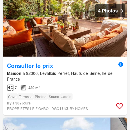
4 Photos
Consulter le prix
Maison
à 92300, Levallois-Perret, Hauts-de-Seine, Île-de-
France
7
480 m²
Cave
Terrasse
Piscine
Sauna
Jardin
Il y a 30+ jours
PROPRIÉTÉS LE FIGARO - DGC LUXURY HOMES