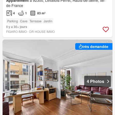
Appartement
à 92300, Levallois-Perret, Hauts-de-Seine, Île-
de-France
4
1
83 m²
Parking
Cave
Terrasse
Jardin
Il y a 30+ jours
FIGARO IMMO - DR HOUSE IMMO
très demandée
4 Photos