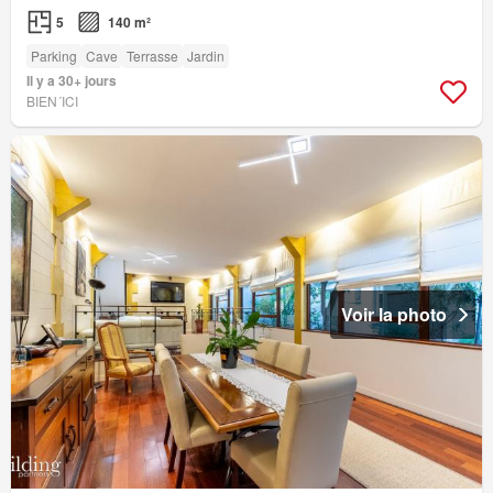
5
140 m²
Parking
Cave
Terrasse
Jardin
Il y a 30+ jours
BIEN´ICI
Voir la photo