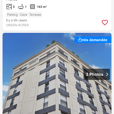
5
1
163 m²
Parking
Cave
Terrasse
Il y a 30+ jours
GREEN-ACRES
très demandée
3 Photos