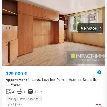
4 Photos
329 000 €
Appartement
à 92300, Levallois-Perret, Hauts-de-Seine, Île-
de-France
2
1
41 m²
Parking
Cave
Ascenseur
Il y a 4 jours