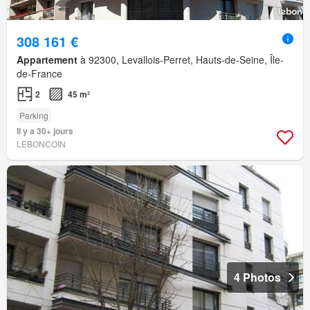
308 161 €
Appartement
à 92300, Levallois-Perret, Hauts-de-Seine, Île-
de-France
2
45 m²
Parking
Il y a 30+ jours
LEBONCOIN
4 Photos