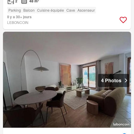
2
48 m²
Parking
Balcon
Cuisine équipée
Cave
Ascenseur
Il y a 30+ jours
LEBONCOIN
4 Photos