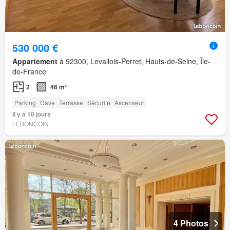
530 000 €
Appartement
à 92300, Levallois-Perret, Hauts-de-Seine, Île-
de-France
2
46 m²
Parking
Cave
Terrasse
Sécurité
Ascenseur
Il y a 10 jours
LEBONCOIN
4 Photos