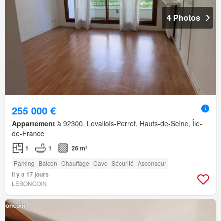
4 Photos
255 000 €
Appartement
à 92300, Levallois-Perret, Hauts-de-Seine, Île-
de-France
1
1
26 m²
Parking
Balcon
Chauffage
Cave
Sécurité
Ascenseur
Il y a 17 jours
LEBONCOIN