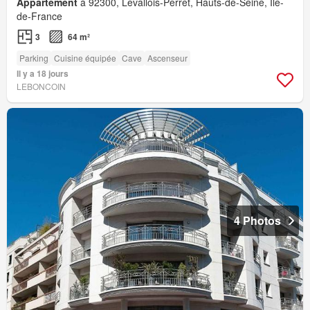
Appartement
à 92300, Levallois-Perret, Hauts-de-Seine, Île-
de-France
3
64 m²
Parking
Cuisine équipée
Cave
Ascenseur
Il y a 18 jours
LEBONCOIN
4 Photos