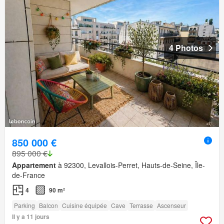
4 Photos
850 000 €
895 000 €
Appartement
à 92300, Levallois-Perret, Hauts-de-Seine, Île-
de-France
4
90 m²
Parking
Balcon
Cuisine équipée
Cave
Terrasse
Ascenseur
Il y a 11 jours