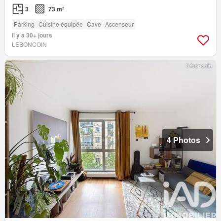
3
73 m²
Parking
Cuisine équipée
Cave
Ascenseur
Il y a 30+ jours
LEBONCOIN
4 Photos