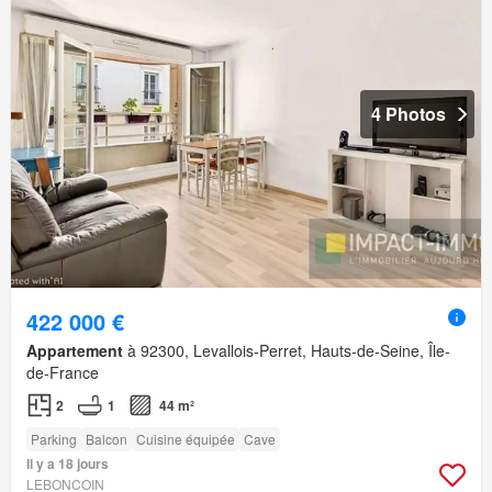
4 Photos
422 000 €
Appartement
à 92300, Levallois-Perret, Hauts-de-Seine, Île-
de-France
2
1
44 m²
Parking
Balcon
Cuisine équipée
Cave
Il y a 18 jours
LEBONCOIN