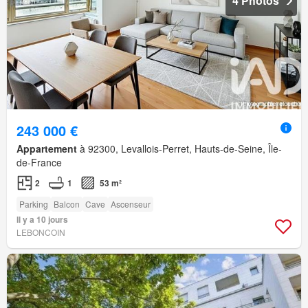
4 Photos
243 000 €
Appartement
à 92300, Levallois-Perret, Hauts-de-Seine, Île-
de-France
2
1
53 m²
Parking
Balcon
Cave
Ascenseur
Il y a 10 jours
LEBONCOIN