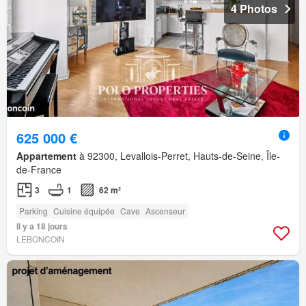
4 Photos
625 000 €
Appartement
à 92300, Levallois-Perret, Hauts-de-Seine, Île-
de-France
3
1
62 m²
Parking
Cuisine équipée
Cave
Ascenseur
Il y a 18 jours
LEBONCOIN