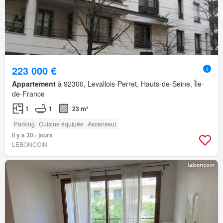
223 000 €
Appartement
à 92300, Levallois-Perret, Hauts-de-Seine, Île-
de-France
1
1
23 m²
Parking
Cuisine équipée
Ascenseur
Il y a 30+ jours
LEBONCOIN