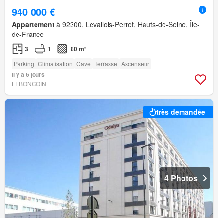
940 000 €
Appartement
à 92300, Levallois-Perret, Hauts-de-Seine, Île-
de-France
3
1
80 m²
Parking
Climatisation
Cave
Terrasse
Ascenseur
Il y a 6 jours
LEBONCOIN
très demandée
4 Photos