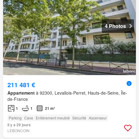
4 Photos
211 481 €
Appartement
à 92300, Levallois-Perret, Hauts-de-Seine, Île-
de-France
1
1
21 m²
Parking
Cave
Entièrement meublé
Sécurité
Ascenseur
Il y a 29 jours
LEBONCOIN