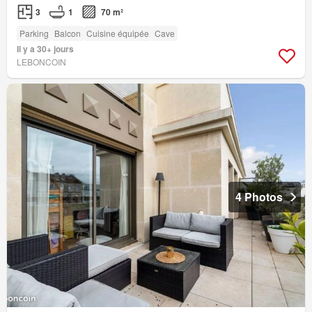
3
1
70 m²
Parking
Balcon
Cuisine équipée
Cave
Il y a 30+ jours
LEBONCOIN
4 Photos