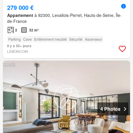
279 000 €
Appartement
à 92300, Levallois-Perret, Hauts-de-Seine, Île-
de-France
2
32 m²
Parking
Cave
Entièrement meublé
Sécurité
Ascenseur
Il y a 30+ jours
LEBONCOIN
4 Photos