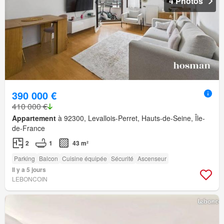
4 Photos
390 000 €
410 000 €
Appartement
à 92300, Levallois-Perret, Hauts-de-Seine, Île-
de-France
2
1
43 m²
Parking
Balcon
Cuisine équipée
Sécurité
Ascenseur
Il y a 5 jours
LEBONCOIN