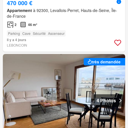
470 000 €
Appartement
à 92300, Levallois-Perret, Hauts-de-Seine, Île-
de-France
2
46 m²
Parking
Cave
Sécurité
Ascenseur
Il y a 4 jours
LEBONCOIN
très demandée
4 Photos