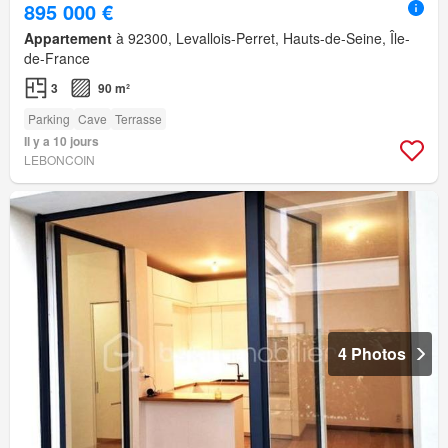
895 000 €
Appartement
à 92300, Levallois-Perret, Hauts-de-Seine, Île-
de-France
3
90 m²
Parking
Cave
Terrasse
Il y a 10 jours
LEBONCOIN
4 Photos