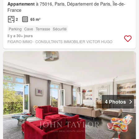
Appartement
à 75016, Paris, Département de Paris, Île-de-
France
2
65 m²
Parking
Cave
Terrasse
Sécurité
Il y a 30+ jours
FIGARO IMMO - CONSULTANTS IMMOBILIER VICTOR HUGO
4 Photos