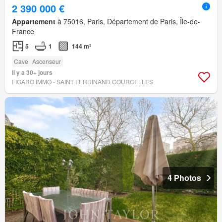
2 390 000 €
Appartement
à 75016, Paris, Département de Paris, Île-de-
France
5
1
144 m²
Cave
Ascenseur
Il y a 30+ jours
FIGARO IMMO - SAINT FERDINAND COURCELLES
4 Photos