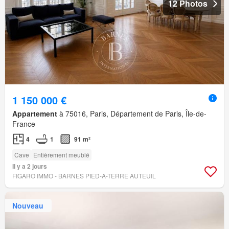
12 Photos
1 150 000 €
Appartement
à 75016, Paris, Département de Paris, Île-de-
France
4
1
91 m²
Cave
Entièrement meublé
Il y a 2 jours
FIGARO IMMO - BARNES PIED-A-TERRE AUTEUIL
Nouveau