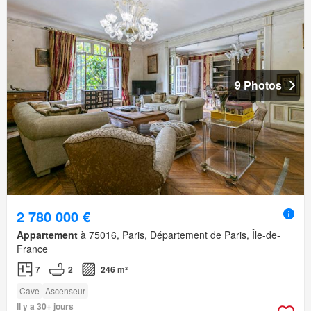
9 Photos
2 780 000 €
Appartement
à 75016, Paris, Département de Paris, Île-de-
France
7
2
246 m²
Cave
Ascenseur
Il y a 30+ jours