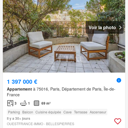
Voir la photo
1 397 000 €
Appartement
à 75016, Paris, Département de Paris, Île-de-
France
3
1
69 m²
Parking
Balcon
Cuisine équipée
Cave
Terrasse
Ascenseur
Il y a 30+ jours
OUESTFRANCE-IMMO - BELLESPIERRES