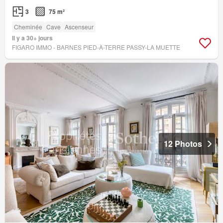
3
75 m²
Cheminée
Cave
Ascenseur
Il y a 30+ jours
FIGARO IMMO - BARNES PIED-À-TERRE PASSY-LA MUETTE
12 Photos