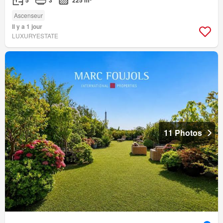
5
3
225 m²
Ascenseur
Il y a 1 jour
LUXURYESTATE
11 Photos