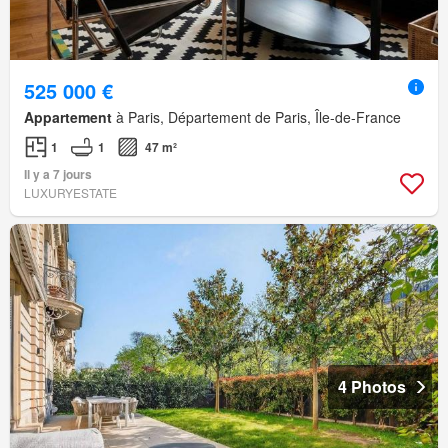
525 000 €
Appartement
à Paris, Département de Paris, Île-de-France
1
1
47 m²
Il y a 7 jours
LUXURYESTATE
4 Photos