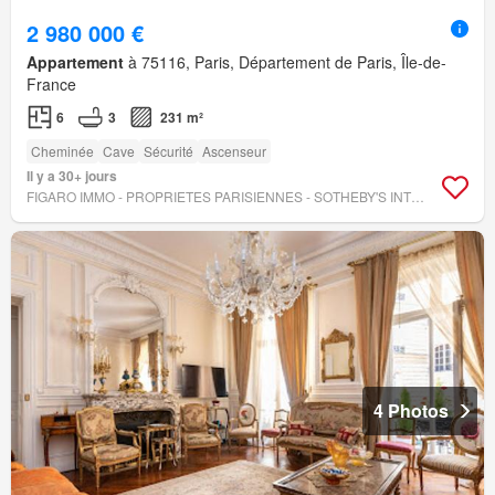
2 980 000 €
Appartement
à 75116, Paris, Département de Paris, Île-de-
France
6
3
231 m²
Cheminée
Cave
Sécurité
Ascenseur
Il y a 30+ jours
FIGARO IMMO - PROPRIETES PARISIENNES - SOTHEBY'S INTERNATIONAL REALTY
4 Photos