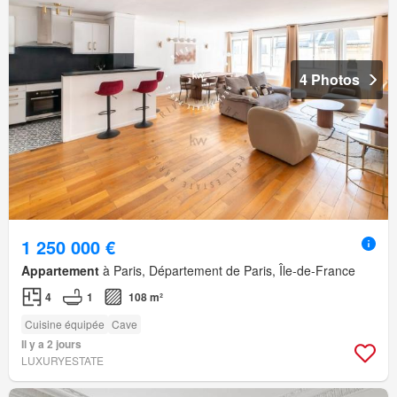
4 Photos
1 250 000 €
Appartement
à Paris, Département de Paris, Île-de-France
4
1
108 m²
Cuisine équipée
Cave
Il y a 2 jours
LUXURYESTATE