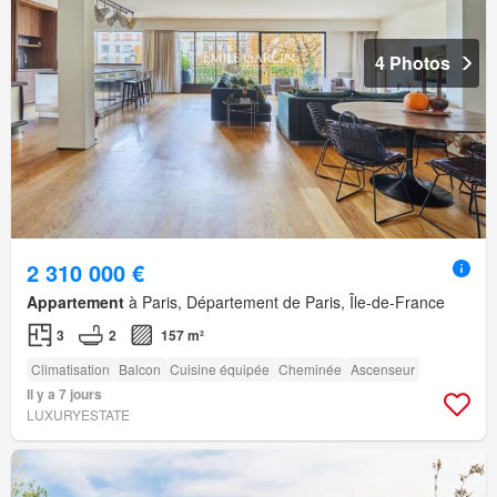
4 Photos
2 310 000 €
Appartement
à Paris, Département de Paris, Île-de-France
3
2
157 m²
Climatisation
Balcon
Cuisine équipée
Cheminée
Ascenseur
Il y a 7 jours
LUXURYESTATE