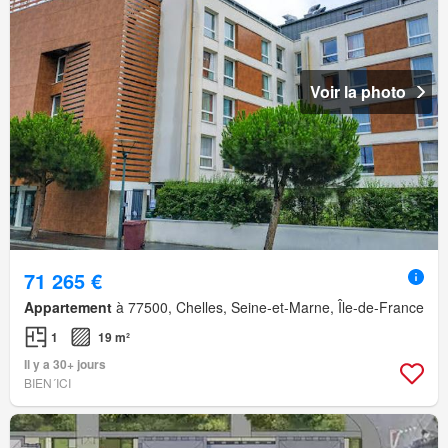
Voir la photo
71 265 €
Appartement
à 77500, Chelles, Seine-et-Marne, Île-de-France
1
19 m²
Il y a 30+ jours
BIEN´ICI