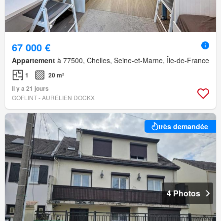
67 000 €
Appartement
à 77500, Chelles, Seine-et-Marne, Île-de-France
1
20 m²
Il y a 21 jours
GOFLINT - AURÉLIEN DOCKX
très demandée
4 Photos