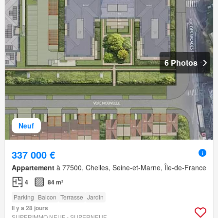
6 Photos
Neuf
337 000 €
Appartement
à 77500, Chelles, Seine-et-Marne, Île-de-France
4
84 m²
Parking
Balcon
Terrasse
Jardin
Il y a 28 jours
SUPERIMMO NEUF - SUPERNEUF