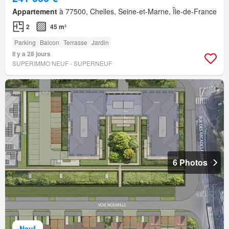
Appartement
à 77500, Chelles, Seine-et-Marne, Île-de-France
2
45 m²
Parking
Balcon
Terrasse
Jardin
Il y a 28 jours
SUPERIMMO NEUF - SUPERNEUF
6 Photos
Neuf