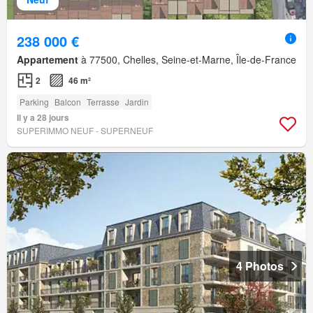
238 000 €
Appartement
à 77500, Chelles, Seine-et-Marne, Île-de-France
2
46 m²
Parking
Balcon
Terrasse
Jardin
Il y a 28 jours
SUPERIMMO NEUF - SUPERNEUF
4 Photos