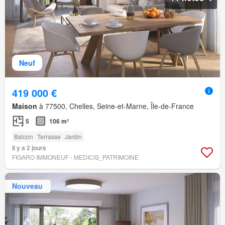
Neuf
419 000 €
Maison
à 77500, Chelles, Seine-et-Marne, Île-de-France
5
106 m²
Balcon
Terrasse
Jardin
Il y a 2 jours
FIGARO IMMONEUF - MEDICIS_PATRIMOINE
Nouveau