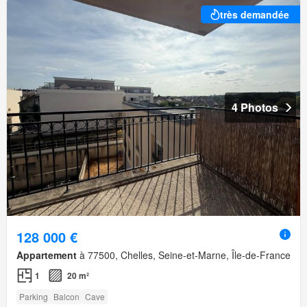
très demandée
4 Photos
128 000 €
Appartement
à 77500, Chelles, Seine-et-Marne, Île-de-France
1
20 m²
Parking
Balcon
Cave