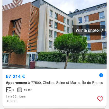
Voir la photo
67 214 €
Appartement
à 77500, Chelles, Seine-et-Marne, Île-de-France
1
19 m²
Il y a 30+ jours
BIEN´ICI