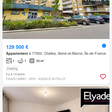
129 500 €
Appartement
à 77500, Chelles, Seine-et-Marne, Île-de-France
1
1
33 m²
Parking
Il y a 14 jours
FIGARO IMMO - ORPI - AGENCE BUTELOT