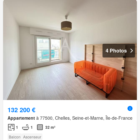
4 Photos
132 200 €
Appartement
à 77500, Chelles, Seine-et-Marne, Île-de-France
1
1
32 m²
Balcon
Ascenseur