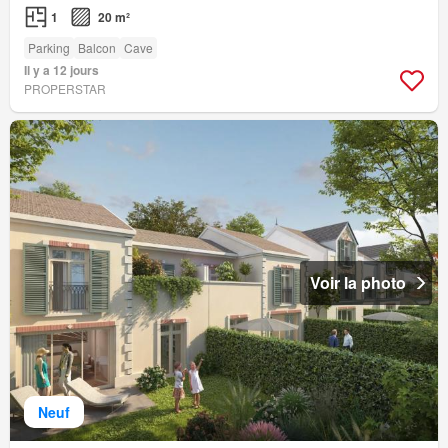
1
20 m²
Parking
Balcon
Cave
Il y a 12 jours
PROPERSTAR
Voir la photo
Neuf