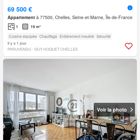
69 500 €
Appartement
à 77500, Chelles, Seine-et-Marne, Île-de-France
1
19 m²
Cuisine équipée
Chauffage
Entièrement meublé
Sécurité
Il y a 1 jour
PARUVENDU - GUY HOQUET CHELLES
Voir la photo