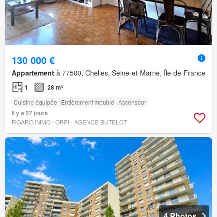
130 000 €
Appartement
à 77500, Chelles, Seine-et-Marne, Île-de-France
1
28 m²
Cuisine équipée
Entièrement meublé
Ascenseur
Il y a 27 jours
FIGARO IMMO - ORPI - AGENCE BUTELOT
4 Photos