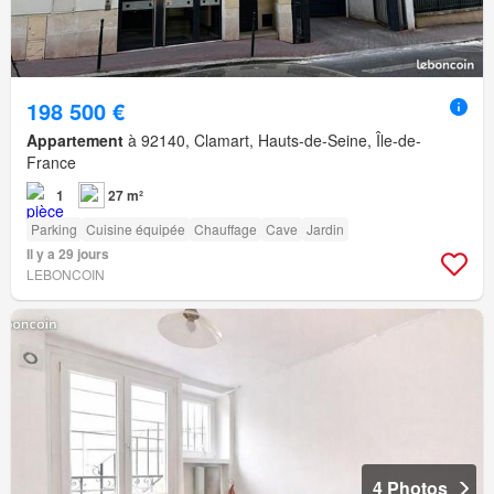
198 500 €
Appartement
à 92140, Clamart, Hauts-de-Seine, Île-de-
France
1
27 m²
Parking
Cuisine équipée
Chauffage
Cave
Jardin
Il y a 29 jours
LEBONCOIN
4 Photos