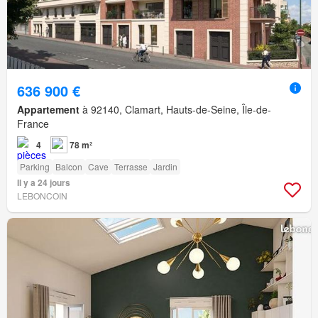
636 900 €
Appartement
à 92140, Clamart, Hauts-de-Seine, Île-de-
France
4
78 m²
Parking
Balcon
Cave
Terrasse
Jardin
Il y a 24 jours
LEBONCOIN