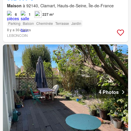
Maison
à 92140, Clamart, Hauts-de-Seine, Île-de-France
6
1
227 m²
Parking
Balcon
Cheminée
Terrasse
Jardin
Il y a 30+ jours
LEBONCOIN
4 Photos