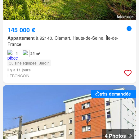
145 000 €
Appartement
à 92140, Clamart, Hauts-de-Seine, Île-de-
France
1
24 m²
Cuisine équipée
Jardin
Il y a 11 jours
LEBONCOIN
très demandée
4 Photos