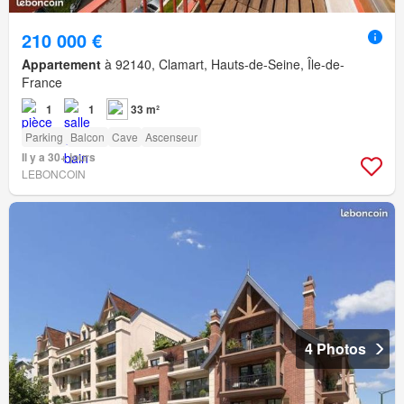
210 000 €
Appartement
à 92140, Clamart, Hauts-de-Seine, Île-de-
France
1
1
33 m²
Parking
Balcon
Cave
Ascenseur
Il y a 30+ jours
LEBONCOIN
4 Photos