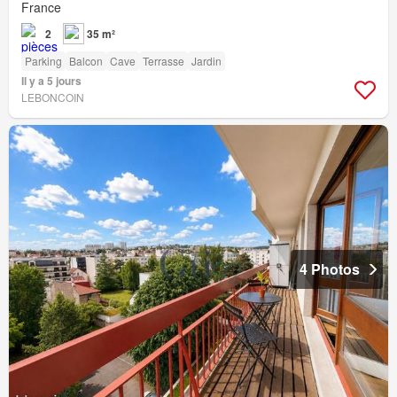
France
2
35 m²
Parking
Balcon
Cave
Terrasse
Jardin
Il y a 5 jours
LEBONCOIN
4 Photos