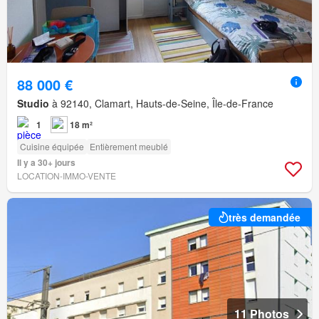
88 000 €
Studio
à 92140, Clamart, Hauts-de-Seine, Île-de-France
1
18 m²
Cuisine équipée
Entièrement meublé
Il y a 30+ jours
LOCATION-IMMO-VENTE
très demandée
11 Photos