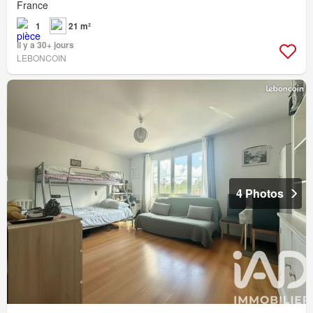
France
1
21 m²
Il y a 30+ jours
LEBONCOIN
4 Photos