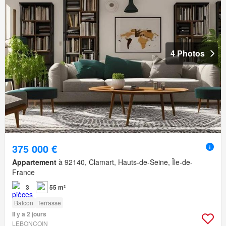
4 Photos
375 000 €
Appartement
à 92140, Clamart, Hauts-de-Seine, Île-de-
France
3
55 m²
Balcon
Terrasse
Il y a 2 jours
LEBONCOIN