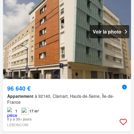
Voir la photo
96 640 €
Appartement
à 92140, Clamart, Hauts-de-Seine, Île-de-
France
1
17 m²
Il y a 30+ jours
LEBONCOIN