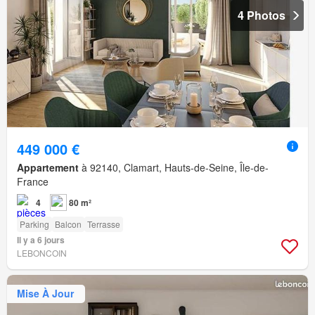
4 Photos
449 000 €
Appartement
à 92140, Clamart, Hauts-de-Seine, Île-de-
France
4
80 m²
Parking
Balcon
Terrasse
Il y a 6 jours
LEBONCOIN
Mise À Jour