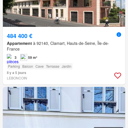
484 400 €
Appartement
à 92140, Clamart, Hauts-de-Seine, Île-de-
France
3
59 m²
Parking
Balcon
Cave
Terrasse
Jardin
Il y a 5 jours
LEBONCOIN