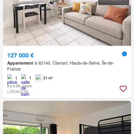
127 000 €
Appartement
à 92140, Clamart, Hauts-de-Seine, Île-de-
France
1
1
21 m²
Il y a 30+ jours
LEBONCOIN