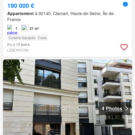
190 000 €
Appartement
à 92140, Clamart, Hauts-de-Seine, Île-de-
France
1
31 m²
Cuisine équipée
Cave
Il y a 15 jours
LEBONCOIN
4 Photos