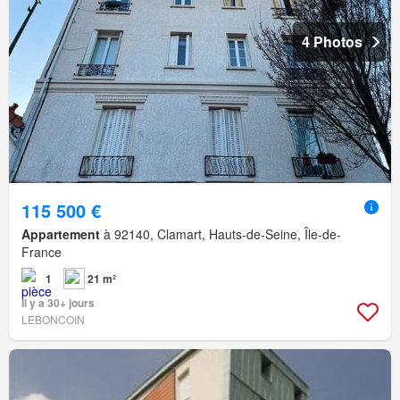
4 Photos
115 500 €
Appartement
à 92140, Clamart, Hauts-de-Seine, Île-de-
France
1
21 m²
Il y a 30+ jours
LEBONCOIN