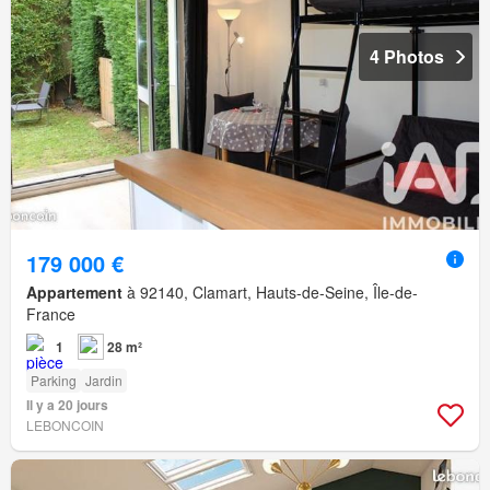
4 Photos
179 000 €
Appartement
à 92140, Clamart, Hauts-de-Seine, Île-de-
France
1
28 m²
Parking
Jardin
Il y a 20 jours
LEBONCOIN