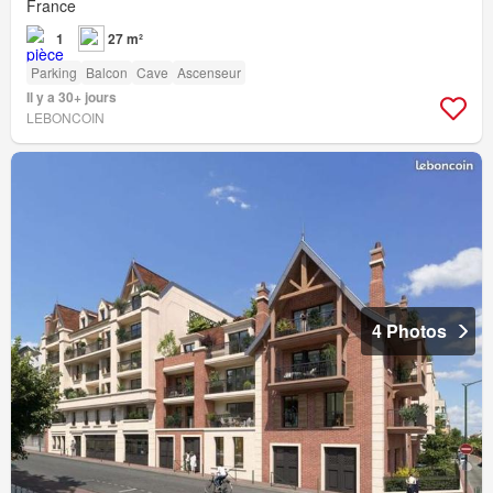
France
1
27 m²
Parking
Balcon
Cave
Ascenseur
Il y a 30+ jours
LEBONCOIN
4 Photos