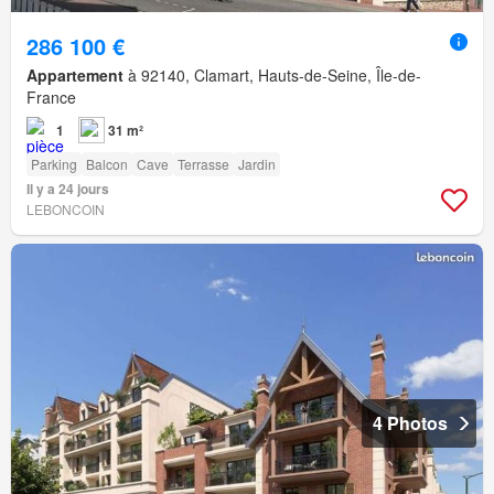
286 100 €
Appartement
à 92140, Clamart, Hauts-de-Seine, Île-de-
France
1
31 m²
Parking
Balcon
Cave
Terrasse
Jardin
Il y a 24 jours
LEBONCOIN
4 Photos