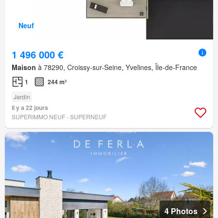
Neuf
1 496 000 €
Maison
à 78290, Croissy-sur-Seine, Yvelines, Île-de-France
1
244 m²
Jardin
Il y a 22 jours
SUPERIMMO NEUF - SUPERNEUF
4 Photos