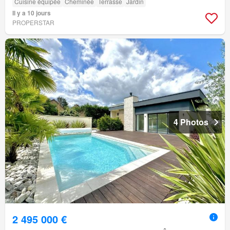
Cuisine équipée
Cheminée
Terrasse
Jardin
Il y a 10 jours
PROPERSTAR
4 Photos
2 495 000 €