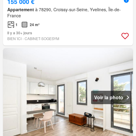
155 000 €
Appartement
à 78290, Croissy-sur-Seine, Yvelines, Île-de-
France
1
24 m²
Il y a 30+ jours
BIEN´ICI - CABINET-SOGESYM
Voir la photo