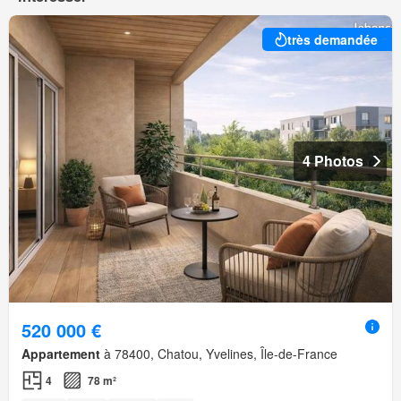
très demandée
4 Photos
520 000 €
Appartement
à 78400, Chatou, Yvelines, Île-de-France
4
78 m²