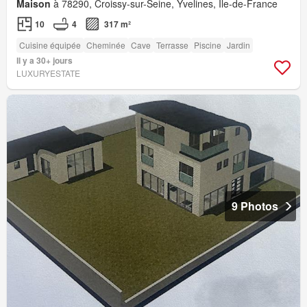
Maison
à 78290, Croissy-sur-Seine, Yvelines, Île-de-France
10
4
317 m²
Cuisine équipée
Cheminée
Cave
Terrasse
Piscine
Jardin
Il y a 30+ jours
LUXURYESTATE
9 Photos