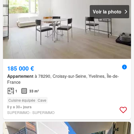
Voir la photo
185 000 €
Appartement
à 78290, Croissy-sur-Seine, Yvelines, Île-de-
France
1
33 m²
Cuisine équipée
Cave
Il y a 30+ jours
SUPERIMMO - SUPERIMMO