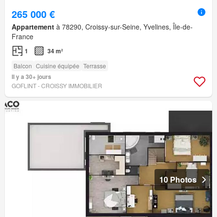
265 000 €
Appartement
à 78290, Croissy-sur-Seine, Yvelines, Île-de-
France
1
34 m²
Balcon
Cuisine équipée
Terrasse
Il y a 30+ jours
GOFLINT - CROISSY IMMOBILIER
10 Photos