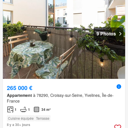
9 Photos
265 000 €
Appartement
à 78290, Croissy-sur-Seine, Yvelines, Île-de-
France
1
1
34 m²
Cuisine équipée
Terrasse
Il y a 30+ jours