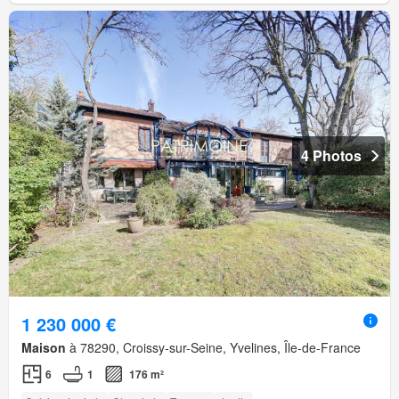
4 Photos
1 230 000 €
Maison
à 78290, Croissy-sur-Seine, Yvelines, Île-de-France
6
1
176 m²