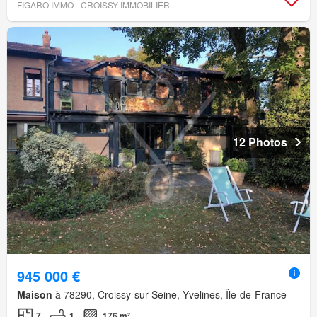
FIGARO IMMO - CROISSY IMMOBILIER
12 Photos
945 000 €
Maison
à 78290, Croissy-sur-Seine, Yvelines, Île-de-France
7
1
176 m²