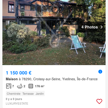
4 Photos
1 150 000 €
Maison
à 78290, Croissy-sur-Seine, Yvelines, Île-de-France
7
2
176 m²
Cheminée
Terrasse
Jardin
Il y a 9 jours
LUXURYESTATE