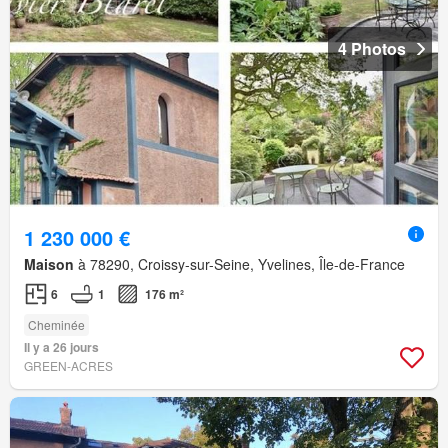
4 Photos
1 230 000 €
Maison
à 78290, Croissy-sur-Seine, Yvelines, Île-de-France
6
1
176 m²
Cheminée
Il y a 26 jours
GREEN-ACRES