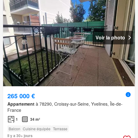
Voir la photo
265 000 €
Appartement
à 78290, Croissy-sur-Seine, Yvelines, Île-de-
France
1
34 m²
Balcon
Cuisine équipée
Terrasse
Il y a 30+ jours