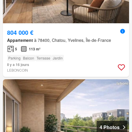
804 000 €
Appartement
à 78400, Chatou, Yvelines, Île-de-France
5
113 m²
Parking
Balcon
Terrasse
Jardin
Il y a 16 jours
LEBONCOIN
4 Photos