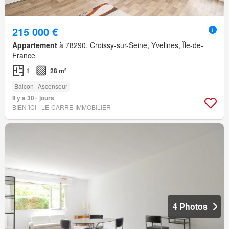
215 000 €
Appartement
à 78290, Croissy-sur-Seine, Yvelines, Île-de-
France
1
28 m²
Balcon
Ascenseur
Il y a 30+ jours
BIEN´ICI - LE-CARRE-IMMOBILIER
4 Photos