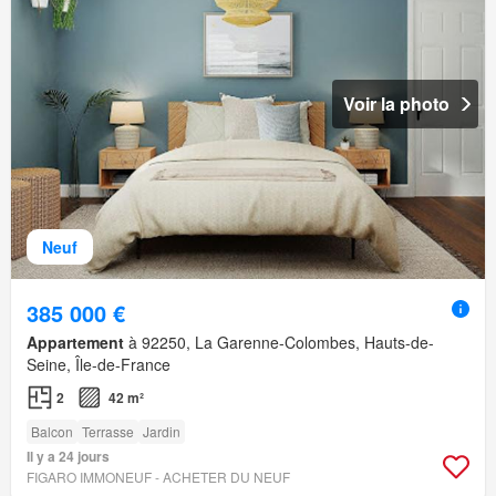
Voir la photo
Neuf
385 000 €
Appartement
à 92250, La Garenne-Colombes, Hauts-de-
Seine, Île-de-France
2
42 m²
Balcon
Terrasse
Jardin
Il y a 24 jours
FIGARO IMMONEUF - ACHETER DU NEUF