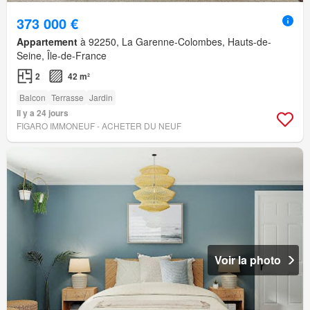
373 000 €
Appartement
à 92250, La Garenne-Colombes, Hauts-de-
Seine, Île-de-France
2
42 m²
Balcon
Terrasse
Jardin
Il y a 24 jours
FIGARO IMMONEUF - ACHETER DU NEUF
Voir la photo