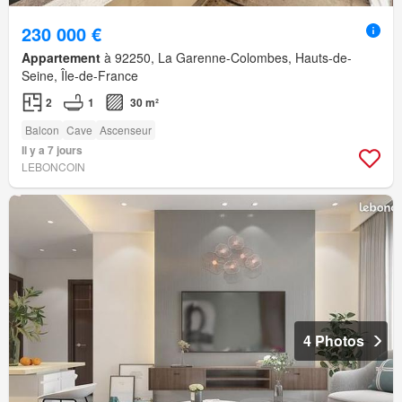
230 000 €
Appartement
à 92250, La Garenne-Colombes, Hauts-de-
Seine, Île-de-France
2
1
30 m²
Balcon
Cave
Ascenseur
Il y a 7 jours
LEBONCOIN
4 Photos