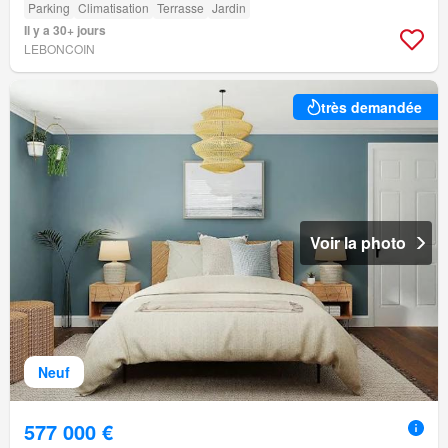
Parking
Climatisation
Terrasse
Jardin
Il y a 30+ jours
LEBONCOIN
très demandée
Voir la photo
Neuf
577 000 €