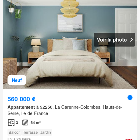
Voir la photo
Neuf
560 000 €
Appartement
à 92250, La Garenne-Colombes, Hauts-de-
Seine, Île-de-France
3
64 m²
Balcon
Terrasse
Jardin
Il y a 24 jours