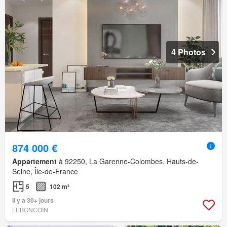
4 Photos
874 000 €
Appartement
à 92250, La Garenne-Colombes, Hauts-de-
Seine, Île-de-France
5
102 m²
Il y a 30+ jours
LEBONCOIN