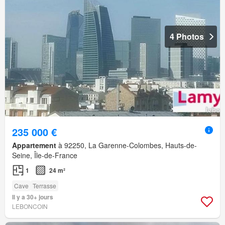
4 Photos
235 000 €
Appartement
à 92250, La Garenne-Colombes, Hauts-de-
Seine, Île-de-France
1
24 m²
Cave
Terrasse
Il y a 30+ jours
LEBONCOIN