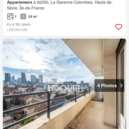
Appartement
à 92250, La Garenne-Colombes, Hauts-de-
Seine, Île-de-France
1
24 m²
Il y a 30+ jours
LEBONCOIN
4 Photos