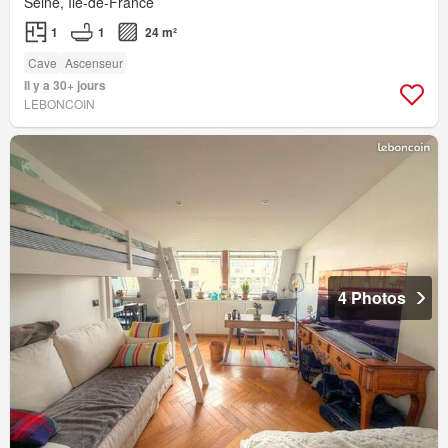
Seine, Île-de-France
1
1
24 m²
Cave
Ascenseur
Il y a 30+ jours
LEBONCOIN
4 Photos