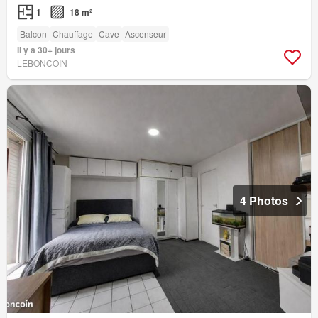
1
18 m²
Balcon
Chauffage
Cave
Ascenseur
Il y a 30+ jours
LEBONCOIN
4 Photos