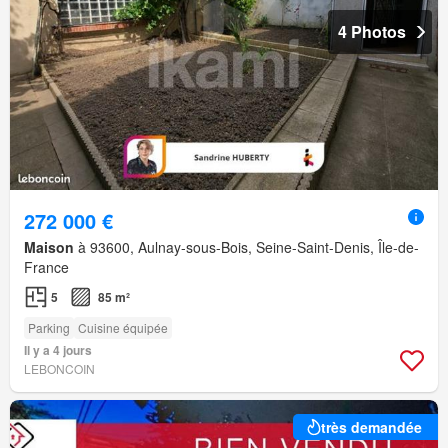
4 Photos
272 000 €
Maison
à 93600, Aulnay-sous-Bois, Seine-Saint-Denis, Île-de-
France
5
85 m²
Parking
Cuisine équipée
Il y a 4 jours
LEBONCOIN
très demandée