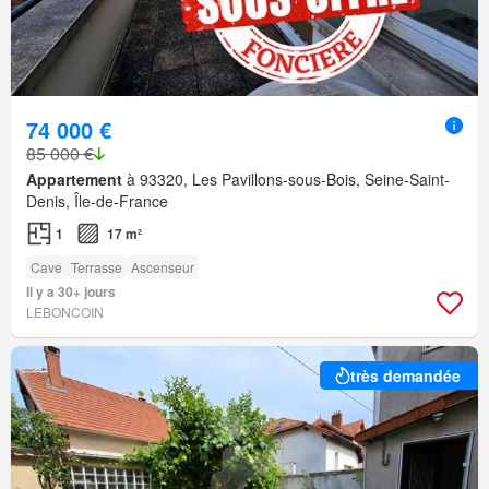
74 000 €
85 000 €
Appartement
à 93320, Les Pavillons-sous-Bois, Seine-Saint-
Denis, Île-de-France
1
17 m²
Cave
Terrasse
Ascenseur
Il y a 30+ jours
LEBONCOIN
très demandée