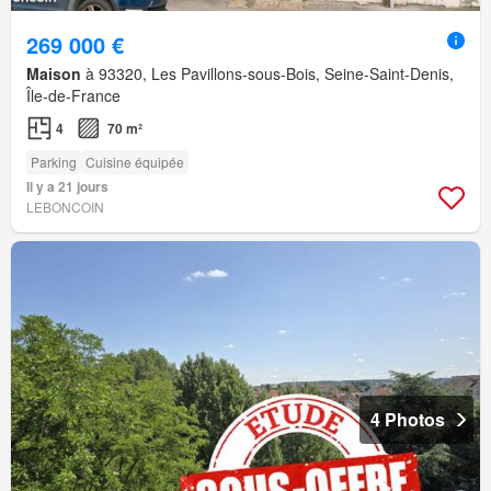
269 000 €
Maison
à 93320, Les Pavillons-sous-Bois, Seine-Saint-Denis,
Île-de-France
4
70 m²
Parking
Cuisine équipée
Il y a 21 jours
LEBONCOIN
4 Photos