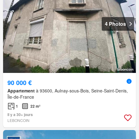
4 Photos
90 000 €
Appartement
à 93600, Aulnay-sous-Bois, Seine-Saint-Denis,
Île-de-France
1
22 m²
Il y a 30+ jours
LEBONCOIN