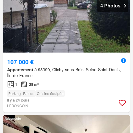
4 Photos
107 000 €
Appartement
à 93390, Clichy-sous-Bois, Seine-Saint-Denis,
Île-de-France
1
28 m²
Parking
Balcon
Cuisine équipée
Il y a 24 jours
LEBONCOIN