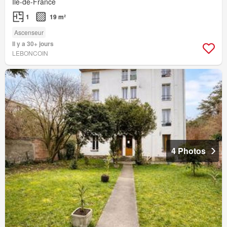
Île-de-France
1
19 m²
Ascenseur
Il y a 30+ jours
LEBONCOIN
4 Photos