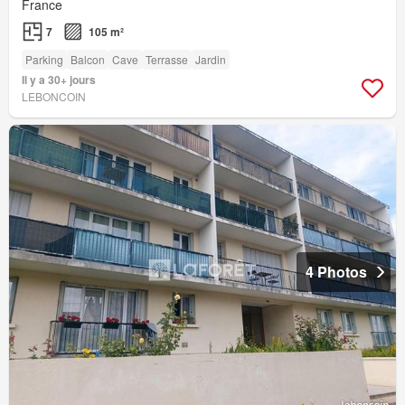
France
7
105 m²
Parking
Balcon
Cave
Terrasse
Jardin
Il y a 30+ jours
LEBONCOIN
4 Photos