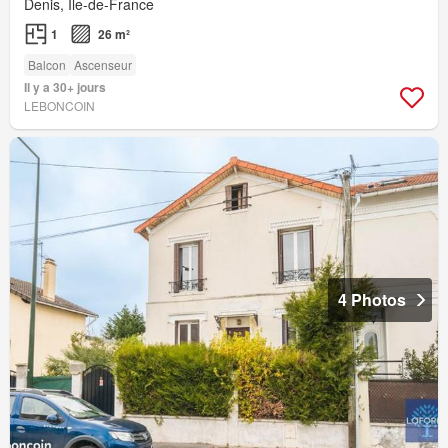
Denis, Île-de-France
1
26 m²
Balcon
Ascenseur
Il y a 30+ jours
LEBONCOIN
4 Photos