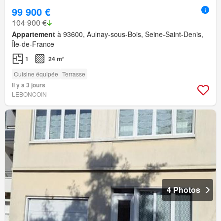
99 900 €
104 900 €
Appartement
à 93600, Aulnay-sous-Bois, Seine-Saint-Denis,
Île-de-France
1
24 m²
Cuisine équipée
Terrasse
Il y a 3 jours
LEBONCOIN
4 Photos