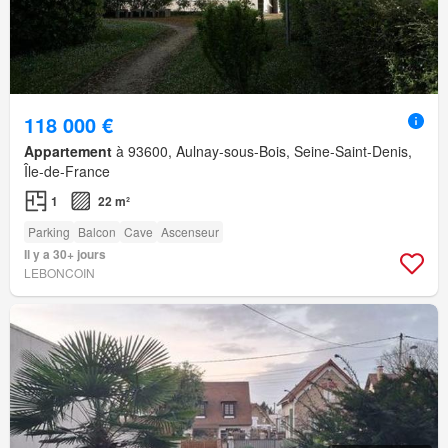
118 000 €
Appartement
à 93600, Aulnay-sous-Bois, Seine-Saint-Denis,
Île-de-France
1
22 m²
Parking
Balcon
Cave
Ascenseur
Il y a 30+ jours
LEBONCOIN