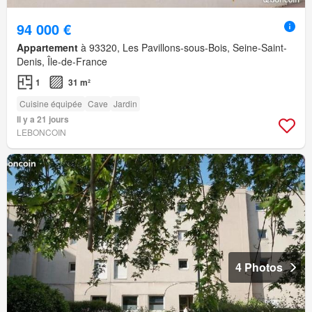
94 000 €
Appartement
à 93320, Les Pavillons-sous-Bois, Seine-Saint-
Denis, Île-de-France
1
31 m²
Cuisine équipée
Cave
Jardin
Il y a 21 jours
LEBONCOIN
4 Photos