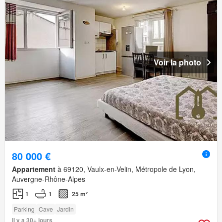
Voir la photo
80 000 €
Appartement
à 69120, Vaulx-en-Velin, Métropole de Lyon,
Auvergne-Rhône-Alpes
1
1
25 m²
Parking
Cave
Jardin
Il y a 30+ jours