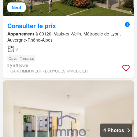
Neuf
Consulter le prix
Appartement
à 69120, Vaulx-en-Velin, Métropole de Lyon,
Auvergne-Rhône-Alpes
3
Cave
Terrasse
Il y a 9 jours
FIGARO IMMONEUF - BOUYGUES IMMOBILIER
4 Photos