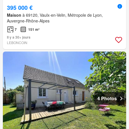
395 000 €
Maison
à 69120, Vaulx-en-Velin, Métropole de Lyon,
Auvergne-Rhône-Alpes
7
151 m²
Il y a 30+ jours
LEBONCOIN
4 Photos