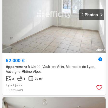
4 Photos
52 000 €
Appartement
à 69120, Vaulx-en-Velin, Métropole de Lyon,
Auvergne-Rhône-Alpes
2
1
32 m²
Il y a 2 jours
LEBONCOIN