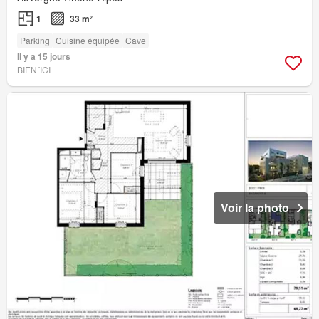
1
33 m²
Parking
Cuisine équipée
Cave
Il y a 15 jours
BIEN´ICI
Voir la photo