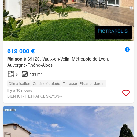
619 000 €
Maison
à 69120, Vaulx-en-Velin, Métropole de Lyon,
Auvergne-Rhône-Alpes
6
133 m²
Climatisation
Cuisine équipée
Terrasse
Piscine
Jardin
Il y a 30+ jours
BIEN´ICI - PIETRAPOLIS-LYON-7