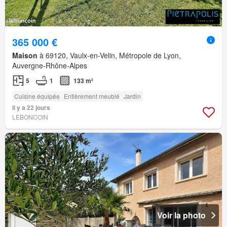
365 000 €
Maison
à 69120, Vaulx-en-Velin, Métropole de Lyon,
Auvergne-Rhône-Alpes
5
1
133 m²
Cuisine équipée
Entièrement meublé
Jardin
Il y a 22 jours
LEBONCOIN
Voir la photo