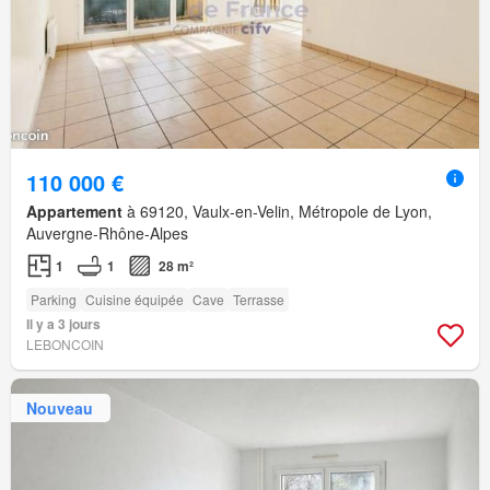
110 000 €
Appartement
à 69120, Vaulx-en-Velin, Métropole de Lyon,
Auvergne-Rhône-Alpes
1
1
28 m²
Parking
Cuisine équipée
Cave
Terrasse
Il y a 3 jours
LEBONCOIN
Nouveau