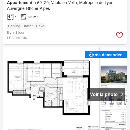
Appartement
à 69120, Vaulx-en-Velin, Métropole de Lyon,
Auvergne-Rhône-Alpes
1
26 m²
Parking
Balcon
Cave
Il y a 1 jour
LEBONCOIN
très demandée
Voir la photo