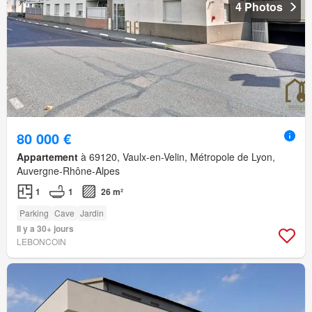
4 Photos
80 000 €
Appartement
à 69120, Vaulx-en-Velin, Métropole de Lyon,
Auvergne-Rhône-Alpes
1
1
26 m²
Parking
Cave
Jardin
Il y a 30+ jours
LEBONCOIN