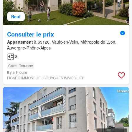
Neuf
Consulter le prix
Appartement
à 69120, Vaulx-en-Velin, Métropole de Lyon,
Auvergne-Rhône-Alpes
2
Cave
Terrasse
Il y a 9 jours
FIGARO IMMONEUF - BOUYGUES IMMOBILIER