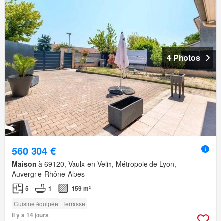
4 Photos
560 304 €
Maison
à 69120, Vaulx-en-Velin, Métropole de Lyon,
Auvergne-Rhône-Alpes
5
1
159 m²
Cuisine équipée
Terrasse
Il y a 14 jours