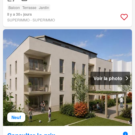
Balcon
Terrasse
Jardin
Il y a 30+ jours
SUPERIMMO - SUPERIMMO
Voir la photo
Neuf