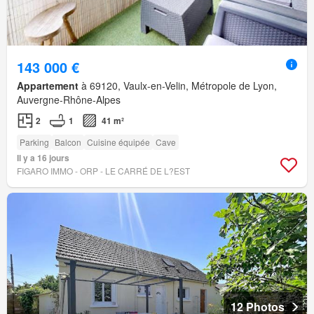
143 000 €
Appartement
à 69120, Vaulx-en-Velin, Métropole de Lyon,
Auvergne-Rhône-Alpes
2
1
41 m²
Parking
Balcon
Cuisine équipée
Cave
Il y a 16 jours
FIGARO IMMO - ORP - LE CARRÉ DE L?EST
12 Photos