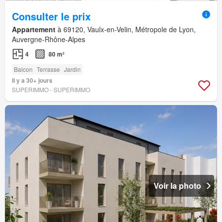
Consulter le prix
Appartement
à 69120, Vaulx-en-Velin, Métropole de Lyon,
Auvergne-Rhône-Alpes
4
80 m²
Balcon
Terrasse
Jardin
Il y a 30+ jours
SUPERIMMO - SUPERIMMO
Voir la photo