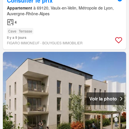
Consulter le prix
Appartement
à 69120, Vaulx-en-Velin, Métropole de Lyon,
Auvergne-Rhône-Alpes
4
Cave
Terrasse
Il y a 9 jours
FIGARO IMMONEUF - BOUYGUES IMMOBILIER
Voir la photo