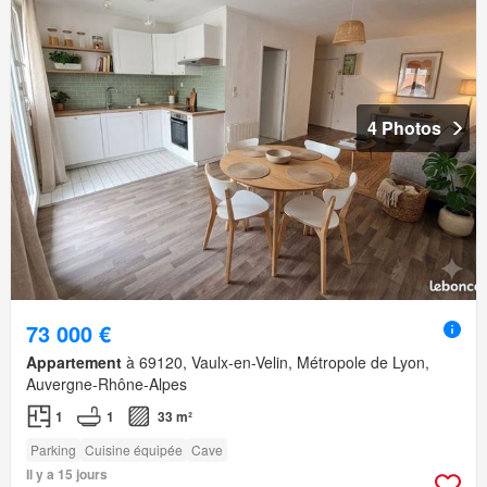
4 Photos
73 000 €
Appartement
à 69120, Vaulx-en-Velin, Métropole de Lyon,
Auvergne-Rhône-Alpes
1
1
33 m²
Parking
Cuisine équipée
Cave
Il y a 15 jours