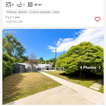
2
1
40 m²
Parking
Balcon
Cuisine équipée
Cave
Il y a 1 jour
LEBONCOIN
4 Photos