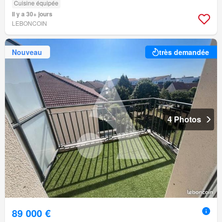
Cuisine équipée
Il y a 30+ jours
LEBONCOIN
Nouveau
très demandée
4 Photos
89 000 €