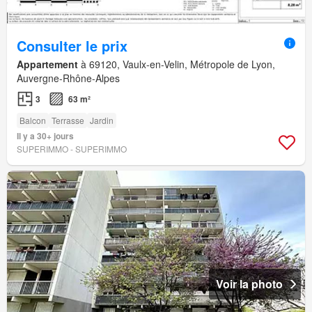
Consulter le prix
Appartement
à 69120, Vaulx-en-Velin, Métropole de Lyon,
Auvergne-Rhône-Alpes
3
63 m²
Balcon
Terrasse
Jardin
Il y a 30+ jours
SUPERIMMO - SUPERIMMO
Voir la photo