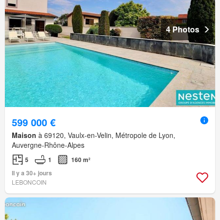
4 Photos
599 000 €
Maison
à 69120, Vaulx-en-Velin, Métropole de Lyon,
Auvergne-Rhône-Alpes
5
1
160 m²
Il y a 30+ jours
LEBONCOIN