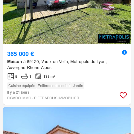
365 000 €
Maison
à 69120, Vaulx-en-Velin, Métropole de Lyon,
Auvergne-Rhône-Alpes
5
1
133 m²
Cuisine équipée
Entièrement meublé
Jardin
Il y a 21 jours
FIGARO IMMO - PIETRAPOLIS IMMOBILIER