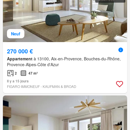
Neuf
270 000 €
Appartement
à 13100, Aix-en-Provence, Bouches-du-Rhône,
Provence-Alpes-Côte d'Azur
2
47 m²
Il y a 15 jours
FIGARO IMMONEUF - KAUFMAN & BROAD