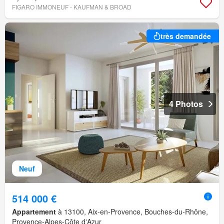
FIGARO IMMONEUF - KAUFMAN & BROAD
très demandée
4 Photos
Neuf
514 000 €
Appartement
à 13100, Aix-en-Provence, Bouches-du-Rhône,
Provence-Alpes-Côte d'Azur