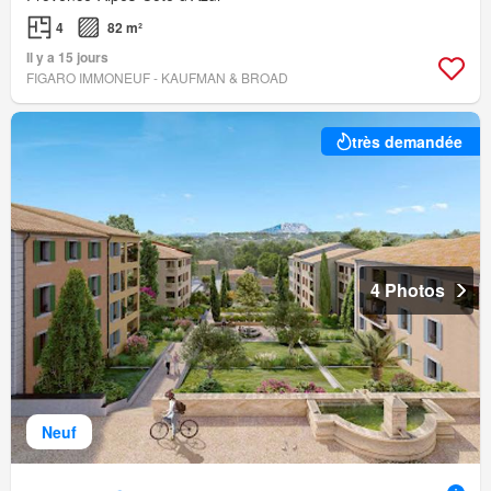
4
82 m²
Il y a 15 jours
FIGARO IMMONEUF - KAUFMAN & BROAD
très demandée
4 Photos
Neuf