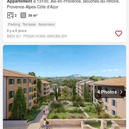
Appartement
à 13100, Aix-en-Provence, Bouches-du-Rhône,
Provence-Alpes-Côte d'Azur
2
36 m²
Parking
Terrasse
Ascenseur
Il y a 6 jours
BIEN´ICI - PREMI-HOME-IMMOBILIER
4 Photos