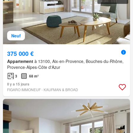
Neuf
375 000 €
Appartement
à 13100, Aix-en-Provence, Bouches-du-Rhône,
Provence-Alpes-Côte d'Azur
3
68 m²
Il y a 15 jours
FIGARO IMMONEUF - KAUFMAN & BROAD