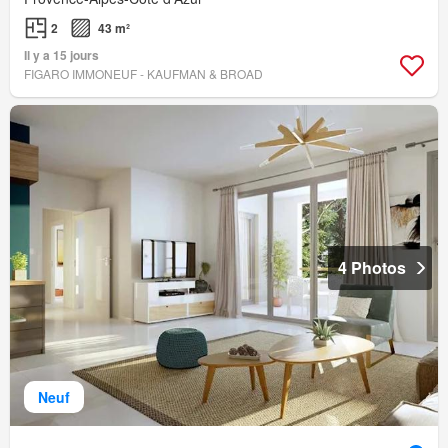
2
43 m²
Il y a 15 jours
FIGARO IMMONEUF - KAUFMAN & BROAD
4 Photos
Neuf