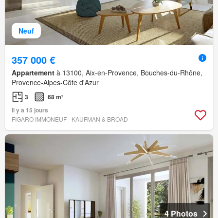
Neuf
357 000 €
Appartement
à 13100, Aix-en-Provence, Bouches-du-Rhône,
Provence-Alpes-Côte d'Azur
3
68 m²
Il y a 15 jours
FIGARO IMMONEUF - KAUFMAN & BROAD
4 Photos