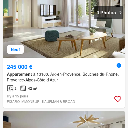
4 Photos
Neuf
245 000 €
Appartement
à 13100, Aix-en-Provence, Bouches-du-Rhône,
Provence-Alpes-Côte d'Azur
2
42 m²
Il y a 15 jours
FIGARO IMMONEUF - KAUFMAN & BROAD