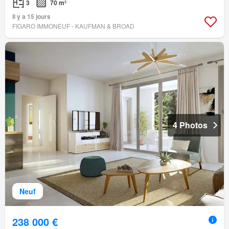
3
70 m²
Il y a 15 jours
FIGARO IMMONEUF - KAUFMAN & BROAD
4 Photos
Neuf
238 000 €