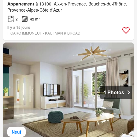
Appartement
à 13100, Aix-en-Provence, Bouches-du-Rhône,
Provence-Alpes-Côte d'Azur
2
42 m²
Il y a 15 jours
FIGARO IMMONEUF - KAUFMAN & BROAD
4 Photos
Neuf