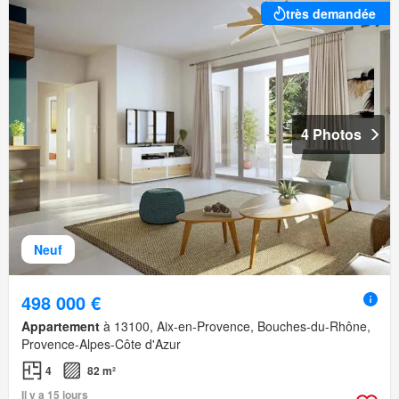
très demandée
4 Photos
Neuf
498 000 €
Appartement
à 13100, Aix-en-Provence, Bouches-du-Rhône,
Provence-Alpes-Côte d'Azur
4
82 m²
Il y a 15 jours