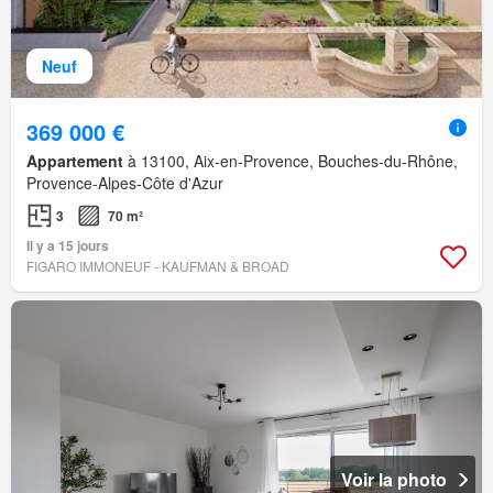
Neuf
369 000 €
Appartement
à 13100, Aix-en-Provence, Bouches-du-Rhône,
Provence-Alpes-Côte d'Azur
3
70 m²
Il y a 15 jours
FIGARO IMMONEUF - KAUFMAN & BROAD
Voir la photo