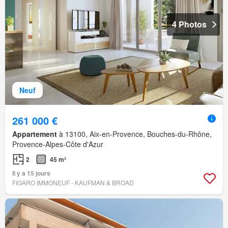
4 Photos
Neuf
261 000 €
Appartement
à 13100, Aix-en-Provence, Bouches-du-Rhône,
Provence-Alpes-Côte d'Azur
2
45 m²
Il y a 15 jours
FIGARO IMMONEUF - KAUFMAN & BROAD