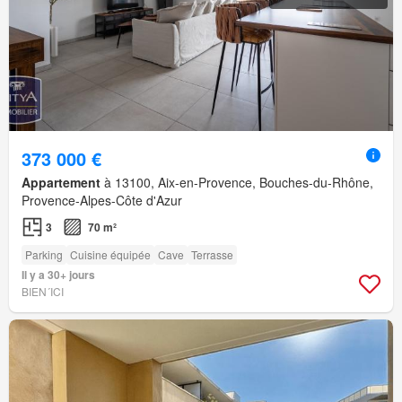
373 000 €
Appartement
à 13100, Aix-en-Provence, Bouches-du-Rhône,
Provence-Alpes-Côte d'Azur
3
70 m²
Parking
Cuisine équipée
Cave
Terrasse
Il y a 30+ jours
BIEN´ICI