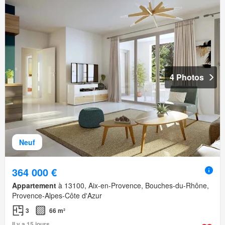
4 Photos
Neuf
364 000 €
Appartement
à 13100, Aix-en-Provence, Bouches-du-Rhône,
Provence-Alpes-Côte d'Azur
3
66 m²
Il y a 15 jours