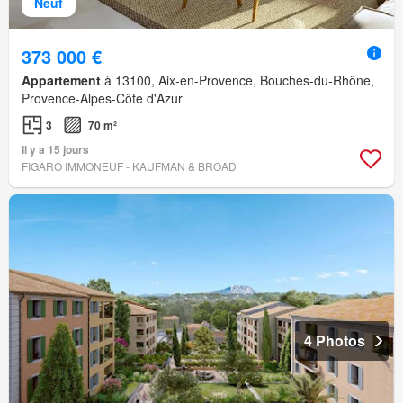
Neuf
373 000 €
Appartement
à 13100, Aix-en-Provence, Bouches-du-Rhône,
Provence-Alpes-Côte d'Azur
3
70 m²
Il y a 15 jours
FIGARO IMMONEUF - KAUFMAN & BROAD
4 Photos