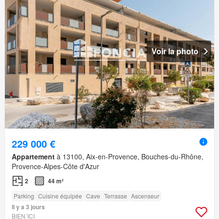
Voir la photo
229 000 €
Appartement
à 13100, Aix-en-Provence, Bouches-du-Rhône,
Provence-Alpes-Côte d'Azur
2
44 m²
Parking
Cuisine équipée
Cave
Terrasse
Ascenseur
Il y a 3 jours
BIEN´ICI