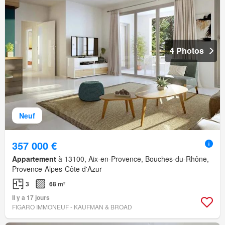
4 Photos
Neuf
357 000 €
Appartement
à 13100, Aix-en-Provence, Bouches-du-Rhône,
Provence-Alpes-Côte d'Azur
3
68 m²
Il y a 17 jours
FIGARO IMMONEUF - KAUFMAN & BROAD