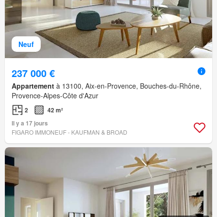
Neuf
237 000 €
Appartement
à 13100, Aix-en-Provence, Bouches-du-Rhône,
Provence-Alpes-Côte d'Azur
2
42 m²
Il y a 17 jours
FIGARO IMMONEUF - KAUFMAN & BROAD