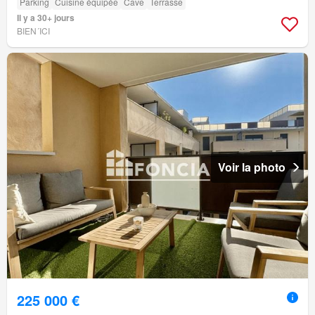
Parking
Cuisine équipée
Cave
Terrasse
Il y a 30+ jours
BIEN´ICI
Voir la photo
225 000 €