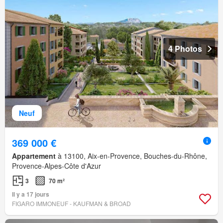
4 Photos
Neuf
369 000 €
Appartement
à 13100, Aix-en-Provence, Bouches-du-Rhône,
Provence-Alpes-Côte d'Azur
3
70 m²
Il y a 17 jours
FIGARO IMMONEUF - KAUFMAN & BROAD