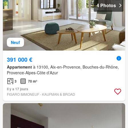
4 Photos
Neuf
391 000 €
Appartement
à 13100, Aix-en-Provence, Bouches-du-Rhône,
Provence-Alpes-Côte d'Azur
3
70 m²
Il y a 17 jours
FIGARO IMMONEUF - KAUFMAN & BROAD