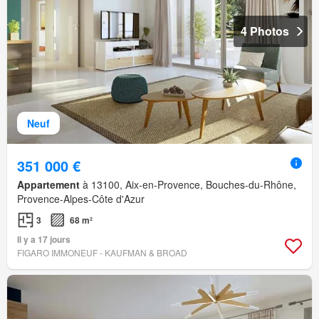
4 Photos
Neuf
351 000 €
Appartement
à 13100, Aix-en-Provence, Bouches-du-Rhône,
Provence-Alpes-Côte d'Azur
3
68 m²
Il y a 17 jours
FIGARO IMMONEUF - KAUFMAN & BROAD