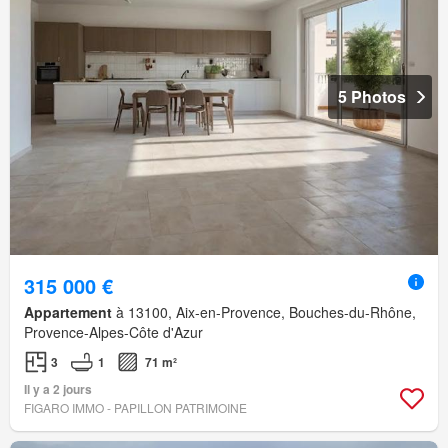
5 Photos
315 000 €
Appartement
à 13100, Aix-en-Provence, Bouches-du-Rhône,
Provence-Alpes-Côte d'Azur
3
1
71 m²
Il y a 2 jours
FIGARO IMMO - PAPILLON PATRIMOINE