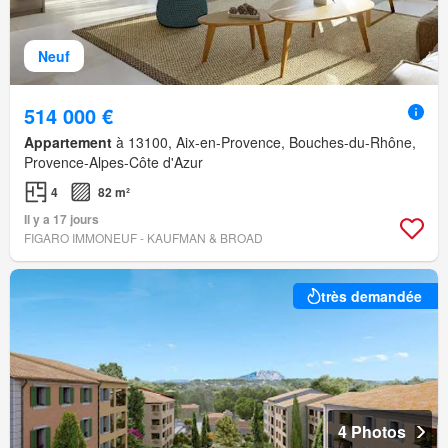
Neuf
514 000 €
Appartement
à 13100, Aix-en-Provence, Bouches-du-Rhône,
Provence-Alpes-Côte d'Azur
4
82 m²
Il y a 17 jours
FIGARO IMMONEUF - KAUFMAN & BROAD
très demandée
4 Photos