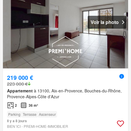
Voir la photo
219 000 €
223 000 €
Appartement
à 13100, Aix-en-Provence, Bouches-du-Rhône,
Provence-Alpes-Côte d'Azur
2
36 m²
Parking
Terrasse
Ascenseur
Il y a 8 jours
BIEN´ICI - PREMI-HOME-IMMOBILIER