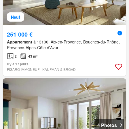
Neuf
251 000 €
Appartement
à 13100, Aix-en-Provence, Bouches-du-Rhône,
Provence-Alpes-Côte d'Azur
2
43 m²
Il y a 17 jours
FIGARO IMMONEUF - KAUFMAN & BROAD
4 Photos