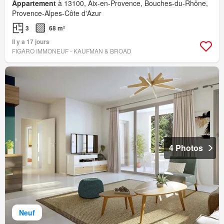
Appartement
à 13100, Aix-en-Provence, Bouches-du-Rhône,
Provence-Alpes-Côte d'Azur
3
68 m²
Il y a 17 jours
FIGARO IMMONEUF - KAUFMAN & BROAD
4 Photos
Neuf