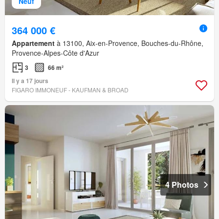
Neuf
364 000 €
Appartement
à 13100, Aix-en-Provence, Bouches-du-Rhône,
Provence-Alpes-Côte d'Azur
3
66 m²
Il y a 17 jours
FIGARO IMMONEUF - KAUFMAN & BROAD
4 Photos