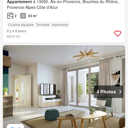
Appartement
à 13090, Aix-en-Provence, Bouches-du-Rhône,
Provence-Alpes-Côte d'Azur
2
43 m²
Cuisine équipée
Terrasse
Ascenseur
Il y a 9 jours
BIEN´ICI
4 Photos