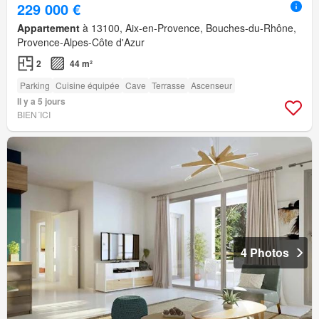
229 000 €
Appartement
à 13100, Aix-en-Provence, Bouches-du-Rhône,
Provence-Alpes-Côte d'Azur
2
44 m²
Parking
Cuisine équipée
Cave
Terrasse
Ascenseur
Il y a 5 jours
BIEN´ICI
4 Photos