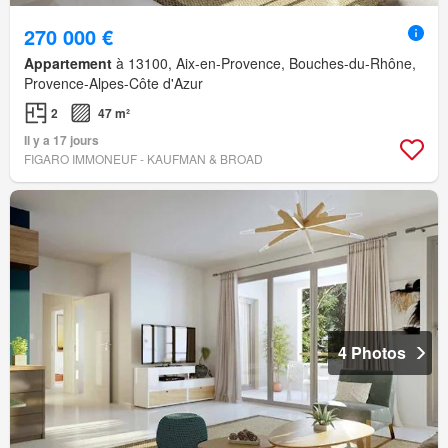
270 000 €
Appartement
à 13100, Aix-en-Provence, Bouches-du-Rhône,
Provence-Alpes-Côte d'Azur
2
47 m²
Il y a 17 jours
FIGARO IMMONEUF - KAUFMAN & BROAD
4 Photos