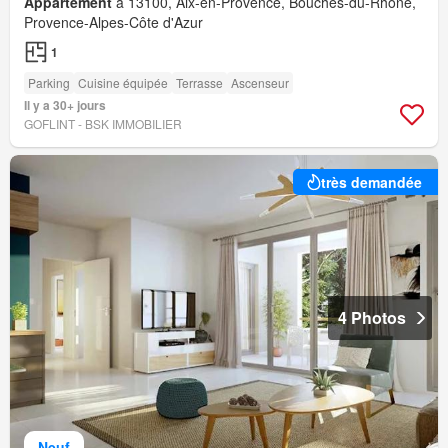
Appartement
à 13100, Aix-en-Provence, Bouches-du-Rhône,
Provence-Alpes-Côte d'Azur
1
Parking
Cuisine équipée
Terrasse
Ascenseur
Il y a 30+ jours
GOFLINT - BSK IMMOBILIER
très demandée
4 Photos
Neuf