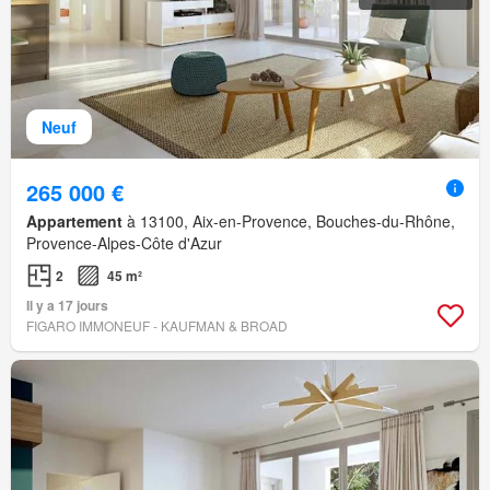
Neuf
265 000 €
Appartement
à 13100, Aix-en-Provence, Bouches-du-Rhône,
Provence-Alpes-Côte d'Azur
2
45 m²
Il y a 17 jours
FIGARO IMMONEUF - KAUFMAN & BROAD