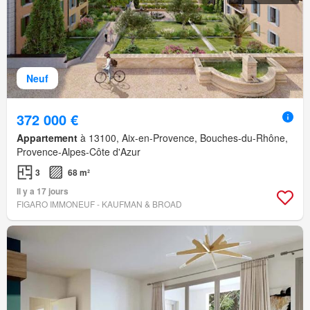
Neuf
372 000 €
Appartement
à 13100, Aix-en-Provence, Bouches-du-Rhône,
Provence-Alpes-Côte d'Azur
3
68 m²
Il y a 17 jours
FIGARO IMMONEUF - KAUFMAN & BROAD