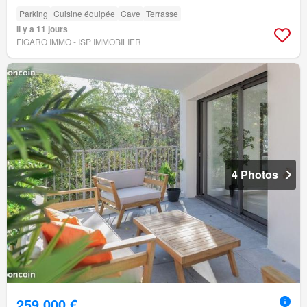
Parking
Cuisine équipée
Cave
Terrasse
Il y a 11 jours
FIGARO IMMO - ISP IMMOBILIER
4 Photos
259 000 €