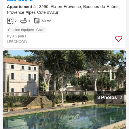
Appartement
à 13290, Aix-en-Provence, Bouches-du-Rhône,
Provence-Alpes-Côte d'Azur
2
1
50 m²
Cuisine équipée
Cave
Il y a 5 jours
LEBONCOIN
3 Photos