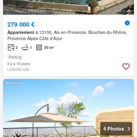
279 000 €
Appartement
à 13100, Aix-en-Provence, Bouches-du-Rhône,
Provence-Alpes-Côte d'Azur
2
1
50 m²
Parking
Il y a 19 jours
LEBONCOIN
4 Photos