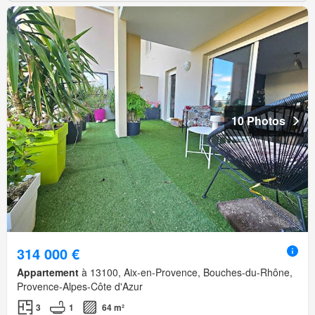
10 Photos
314 000 €
Appartement
à 13100, Aix-en-Provence, Bouches-du-Rhône,
Provence-Alpes-Côte d'Azur
3
1
64 m²