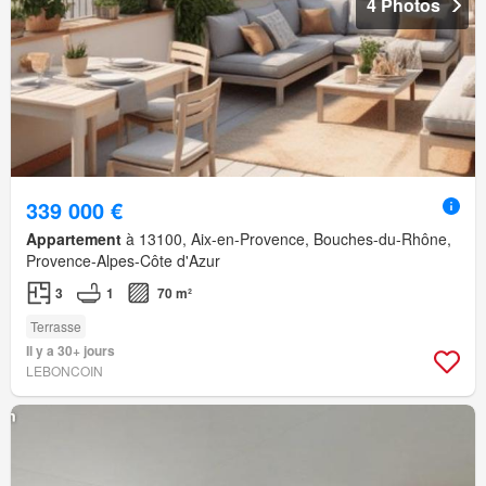
4 Photos
339 000 €
Appartement
à 13100, Aix-en-Provence, Bouches-du-Rhône,
Provence-Alpes-Côte d'Azur
3
1
70 m²
Terrasse
Il y a 30+ jours
LEBONCOIN