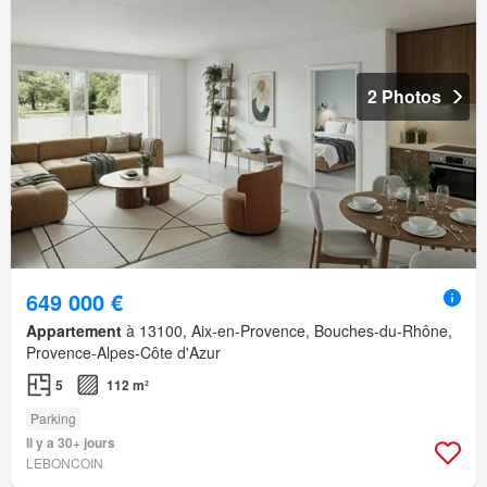
2 Photos
649 000 €
Appartement
à 13100, Aix-en-Provence, Bouches-du-Rhône,
Provence-Alpes-Côte d'Azur
5
112 m²
Parking
Il y a 30+ jours
LEBONCOIN