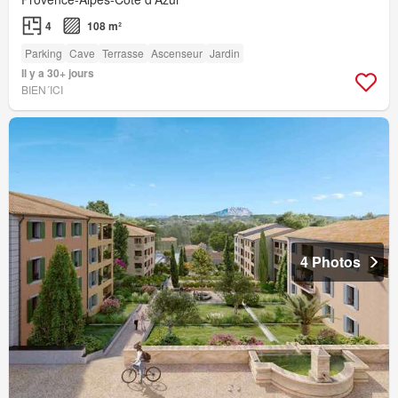
4
108 m²
Parking
Cave
Terrasse
Ascenseur
Jardin
Il y a 30+ jours
BIEN´ICI
4 Photos