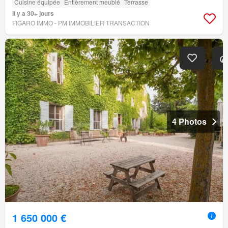
Cuisine équipée
Entièrement meublé
Terrasse
Il y a 30+ jours
FIGARO IMMO - PM IMMOBILIER TRANSACTION
4 Photos
1 650 000 €