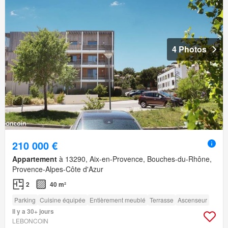
4 Photos
210 000 €
Appartement
à 13290, Aix-en-Provence, Bouches-du-Rhône,
Provence-Alpes-Côte d'Azur
2
40 m²
Parking
Cuisine équipée
Entièrement meublé
Terrasse
Ascenseur
Il y a 30+ jours
LEBONCOIN