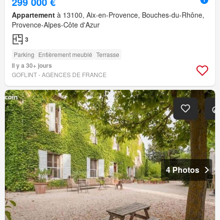
299 000 €
Appartement
à 13100, Aix-en-Provence, Bouches-du-Rhône,
Provence-Alpes-Côte d'Azur
3
Parking
Entièrement meublé
Terrasse
Il y a 30+ jours
GOFLINT - AGENCES DE FRANCE
4 Photos