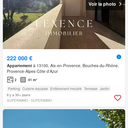
Voir la photo
222 000 €
Appartement
à 13100, Aix-en-Provence, Bouches-du-Rhône,
Provence-Alpes-Côte d'Azur
2
41 m²
Parking
Cuisine équipée
Entièrement meublé
Terrasse
Jardin
Il y a 30+ jours
SUPERIMMO - SUPERIMMO