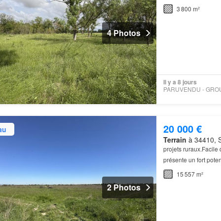
3 800 m²
4 Photos
Il y a 8 jours
20 000 €
au
Terrain
à 34410, S
projets ruraux.Facile 
présente un fort poten
vergers d
arbres
fruit
15 557 m²
2 Photos