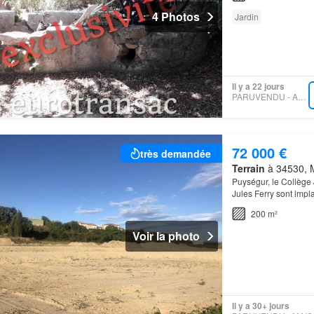
4 Photos
Jardin
Il y a 22 jours
PARUVENDU - AMALTHE
72 000 €
très demandée
Terrain
à 34530, M
Puységur, le Collège 
Jules Ferry sont imp
200 m²
Voir la photo
Il y a 30+ jours