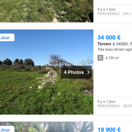
Il y a 1 jour
PARUVENDU -
34 000 €
 Jour
Terrain
à 34560, P
Très beau terrain ag
4 720 m²
4 Photos
Il y a 1 jour
19 900 €
 Jour