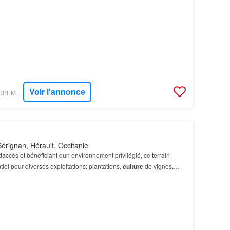
Voir l'annonce
PARUVENDU - GROUPEMENT IMMOBILIER
érignan, Hérault, Occitanie
daccès et bénéficiant dun environnement privilégié, ce terrain
tiel pour diverses exploitations: plantations,
culture
de vignes,
iers ou encore cultures céré…