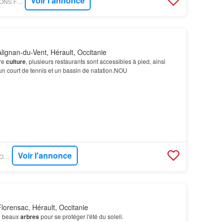
Voir l'annonce
PARUVENDU - MAISONS FRANCE CONFORT
lignan-du-Vent, Hérault, Occitanie
tre
culture
, plusieurs restaurants sont accessibles à pied, ainsi
un court de tennis et un bassin de natation.NOU
Voir l'annonce
PARUVENDU - MAISONS BALENCY
lorensac, Hérault, Occitanie
de beaux
arbres
pour se protéger l'été du soleil.