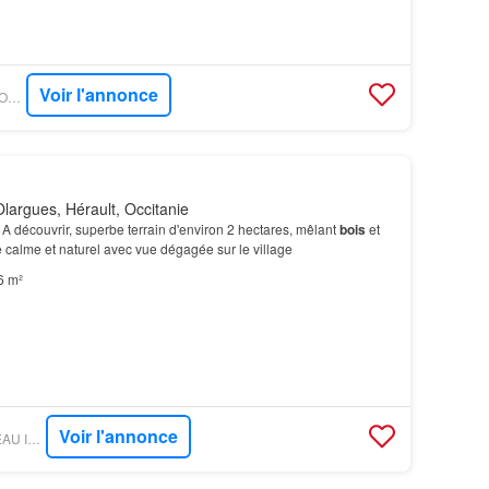
Voir l'annonce
PARUVENDU - MAISONS BALENCY
largues, Hérault, Occitanie
 découvrir, superbe terrain d'environ 2 hectares, mêlant
bois
et
e calme et naturel avec vue dégagée sur le village
6 m²
Voir l'annonce
PARUVENDU - RESEAU IMMO DIFFUSION