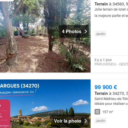
Terrain
à 34560, M
Jolie terrain de loisi
la majeure partie et sé
déposer caravanes, a
4 Photos
Jardin
Il y a 1 jour
99 900 €
Terrain
à 34270, S
Saint-Mathieu-de-Trév
idéale pour réaliser 
157 m²
Voir la photo
Jardin