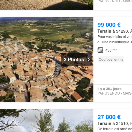
99 000 €
Terrain
à 34290, A
Pour vos loisirs et vo
qu'une bibliothèque, 
430 m²
3 Photos
Court de tennis
Il y a 30+ jours
27 800 €
Terrain
à 34510, F
Ce terrain est orné 