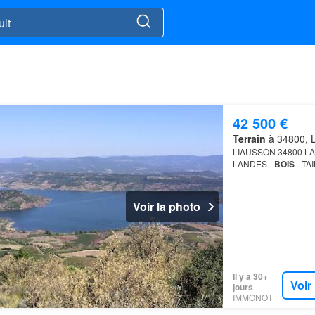
42 500 €
Terrain
à 34800, L
LIAUSSON 34800 L
LANDES -
BOIS
- TA
Voir la photo
Il y a 30+
Voir
jours
IMMONOT