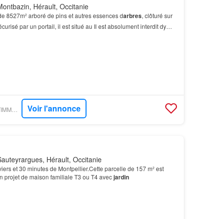
ontbazin, Hérault, Occitanie
r de 8527m² arboré de pins et autres essences d
arbres
, clôturé sur
curisé par un portail, il est situé au Il est absolument interdit dy
bris de
jardin
, mobil…
Voir l'annonce
PARUVENDU - GESTIMMO AGENCE ROSSI
auteyrargues, Hérault, Occitanie
iers et 30 minutes de Montpellier.Cette parcelle de 157 m² est
un projet de maison familiale T3 ou T4 avec
jardin