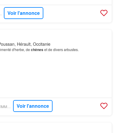
Voir l'annonce
 DIX IMMOBILIER
oussan, Hérault, Occitanie
rémenté d'herbe, de
chênes
et de divers arbustes.
Voir l'annonce
PARUVENDU - GESTIMMO AGENCE ROSSI