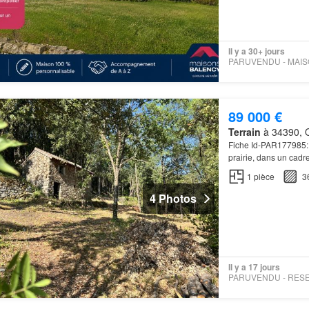
Il y a 30+ jours
89 000 €
Terrain
à 34390, O
Fiche Id-PAR177985: A
prairie, dans un cadr
1
pièce
3
4 Photos
Il y a 17 jours