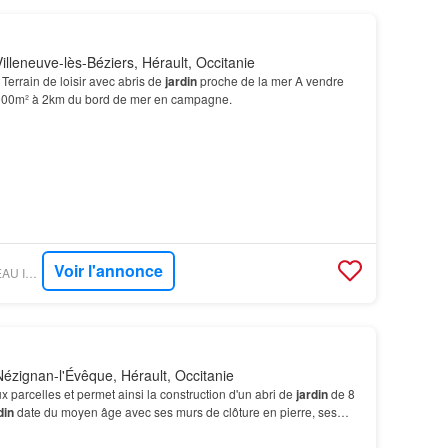
lleneuve-lès-Béziers, Hérault, Occitanie
errain de loisir avec abris de
jardin
proche de la mer A vendre
 1000m² à 2km du bord de mer en campagne.
Voir l'annonce
PARUVENDU - RESEAU IMMO DIFFUSION
ézignan-l'Évêque, Hérault, Occitanie
x parcelles et permet ainsi la construction d'un abri de
jardin
de 8
din
date du moyen âge avec ses murs de clôture en pierre, ses
jestueux…