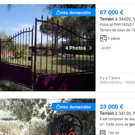
67 000 €
très demandée
Terrain
à 34420, Vi
Fiche Id-PAR182537: T
Terrain de loisir de
1
pièce
4 Photos
Jardin
Il y a 7 jours
33 000 €
très demandée
Terrain
à 34120, N
Il est composé de deu
m². Cette zone de
jar
puits et ses
arbres
ma
730 m²