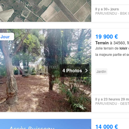
Il y a 30+ jours
PA
19 900 €
 Jour
Terrain
à 34560, M
Jolie terrain de
loisir
la majeure partie et sé
4 Photos
Jardin
Il y a 23 heures 29 
14 000 €