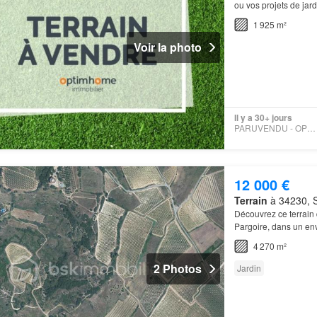
ou vos projets de jardi
1 925 m²
Voir la photo
Il y a 30+ jours
PARUVENDU - OPTIMHOME
12 000 €
Terrain
à 34230, S
Découvrez ce terrain
Pargoire, dans un en
4 270 m²
2 Photos
Jardin