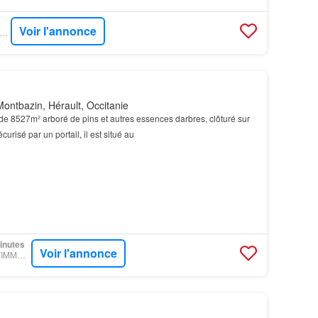
Voir l'annonce
RUVENDU - BSK IMMOBILIER
ontbazin, Hérault, Occitanie
de 8527m² arboré de pins et autres essences darbres, clôturé sur
curisé par un portail, il est situé au
minutes
Voir l'annonce
PARUVENDU - GESTIMMO AGENCE ROSSI