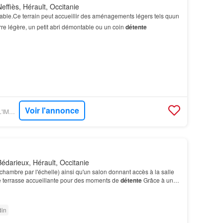
ffiès, Hérault, Occitanie
able.Ce terrain peut accueillir des aménagements légers tels quun
rre légère, un petit abri démontable ou un coin
détente
Voir l'annonce
PARUVENDU - AXO L'IMMOBILIER ACTIF
édarieux, Hérault, Occitanie
chambre par l'échelle) ainsi qu'un salon donnant accès à la salle
e terrasse accueillante pour des moments de
détente
Grâce à un
tage supplémentaire, sous toiture…
din