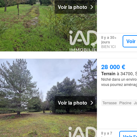
Voir la photo
Il y a 30+
Voir
jours
BIEN´ICI
28 000 €
Terrain
à 34700, S
Niché dans un environ
vous pourrez aménag
généreuse de ce terr
Voir la photo
Terrasse
Piscine
J
Il y a 7
Voir 