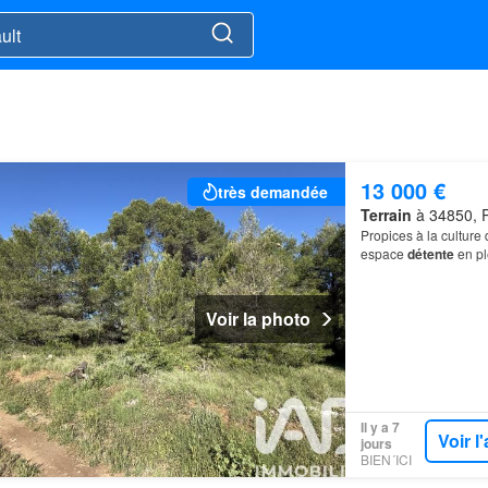
13 000 €
très demandée
Terrain
à 34850, Pi
Propices à la culture
espace
détente
en pl
Voir la photo
Il y a 7
Voir 
jours
BIEN´ICI