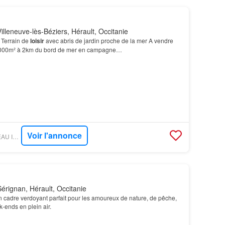
lleneuve-lès-Béziers, Hérault, Occitanie
 Terrain de
loisir
avec abris de jardin proche de la mer A vendre
000m² à 2km du bord de mer en campagne…
Voir l'annonce
PARUVENDU - RESEAU IMMO DIFFUSION
érignan, Hérault, Occitanie
 un cadre verdoyant parfait pour les amoureux de nature, de pêche,
-ends en plein air.