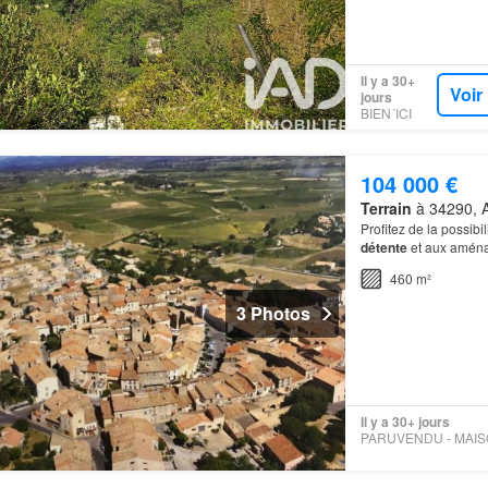
Il y a 30+
Voir
jours
BIEN´ICI
104 000 €
Terrain
à 34290, A
Profitez de la possib
détente
et aux aménag
460 m²
3 Photos
Il y a 30+ jours