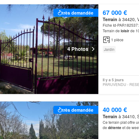
67 000 €
très demandée
Terrain
à 34420, Vi
Fiche Id-PAR182537:
Terrain de
loisir
de 1
1
pièce
4 Photos
Jardin
Il y a 5 jours
40 000 €
très demandée
Terrain
à 34410, S
Ce terrain plat offre
de
détente
et de week