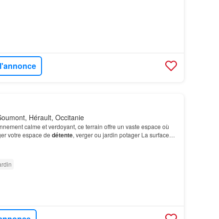
 l'annonce
oumont, Hérault, Occitanie
nement calme et verdoyant, ce terrain offre un vaste espace où
er votre espace de
détente
, verger ou jardin potager La surface
ain vous permettra de créer un jardin…
ardin
l'annonce