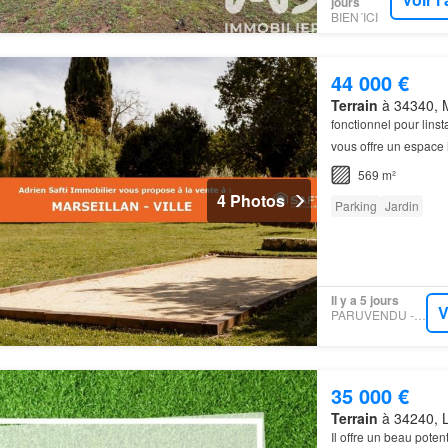
jours
BIEN´ICI
44 000 €
Terrain
à 34340, M
fonctionnel pour lins
vous offre un espace i
569 m²
4 Photos
Parking
Jardin
Il y a 5 jours
V
PARUVENDU - SAFTI
35 000 €
Terrain
à 34240, L
Il offre un beau pot