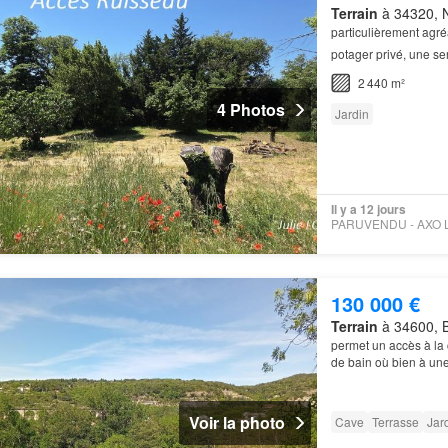
Terrain
à 34320, Ne
particulièrement agré
potager privé, une se
2 440 m²
4 Photos
Jardin
Il y a 12 jours
130 000 €
Terrain
à 34600, B
permet un accès à la 
de bain où bien à un
accès extérieur, un é
Voir la photo
Cave
Terrasse
Jar