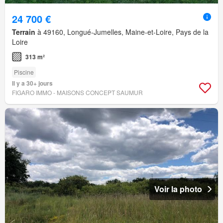
24 700 €
Terrain
à 49160, Longué-Jumelles, Maine-et-Loire, Pays de la
Loire
313 m²
Piscine
Il y a 30+ jours
FIGARO IMMO - MAISONS CONCEPT SAUMUR
Voir la photo