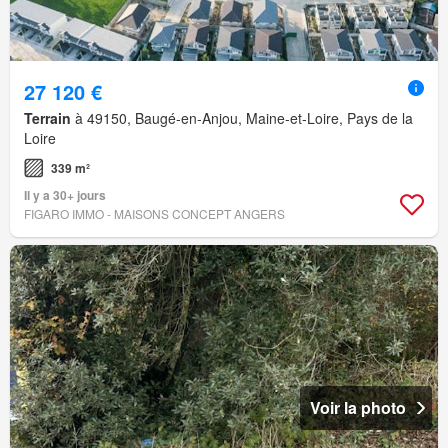
27 120 €
Terrain
à 49150, Baugé-en-Anjou, Maine-et-Loire, Pays de la
Loire
339 m²
Il y a 30+ jours
FIGARO IMMO - MAISONS CONCEPT ANGERS
Voir la photo