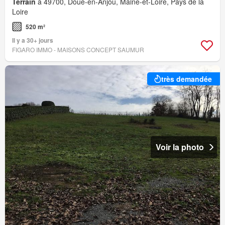
Terrain
à 49700, Doué-en-Anjou, Maine-et-Loire, Pays de la
Loire
520 m²
Il y a 30+ jours
FIGARO IMMO - MAISONS CONCEPT SAUMUR
très demandée
Voir la photo