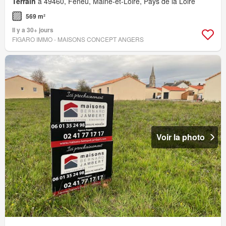
Terrain
à 49460, Feneu, Maine-et-Loire, Pays de la Loire
569 m²
Il y a 30+ jours
FIGARO IMMO - MAISONS CONCEPT ANGERS
Voir la photo