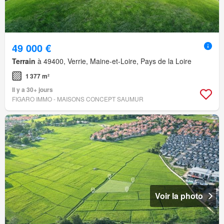
49 000 €
Terrain
à 49400, Verrie, Maine-et-Loire, Pays de la Loire
1 377 m²
Il y a 30+ jours
FIGARO IMMO - MAISONS CONCEPT SAUMUR
Voir la photo