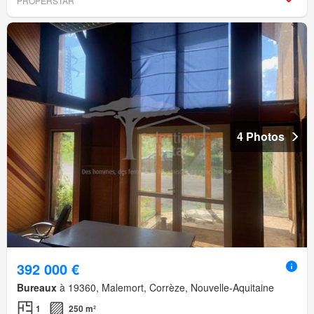
PROPERSTAR
4 Photos
392 000 €
Bureaux
à 19360, Malemort, Corrèze, Nouvelle-Aquitaine
1
250 m²