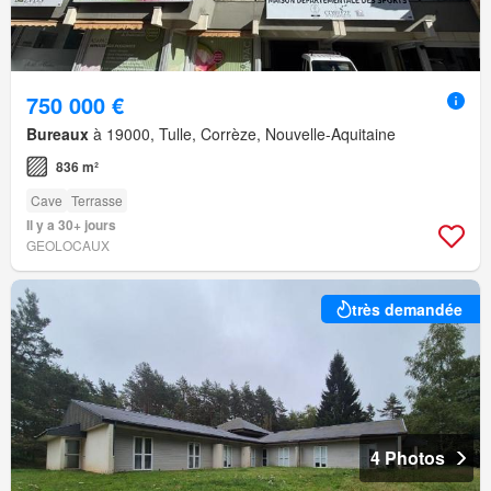
750 000 €
Bureaux
à 19000, Tulle, Corrèze, Nouvelle-Aquitaine
836 m²
Cave
Terrasse
Il y a 30+ jours
GEOLOCAUX
très demandée
4 Photos