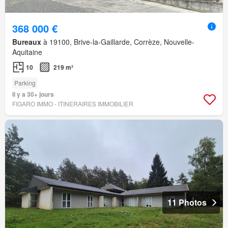
368 000 €
Bureaux
à 19100, Brive-la-Gaillarde, Corrèze, Nouvelle-
Aquitaine
10
219 m²
Parking
Il y a 30+ jours
FIGARO IMMO - ITINERAIRES IMMOBILIER
11 Photos