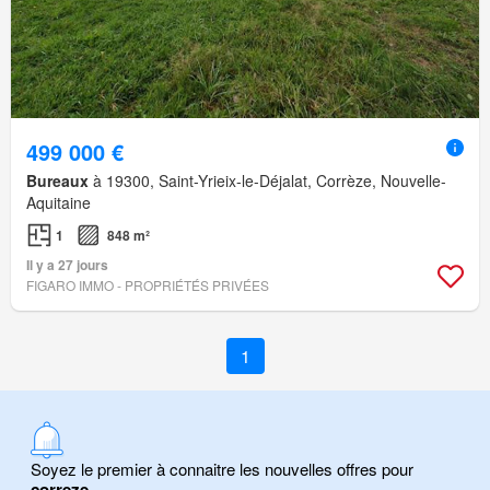
499 000 €
Bureaux
à 19300, Saint-Yrieix-le-Déjalat, Corrèze, Nouvelle-
Aquitaine
1
848 m²
Il y a 27 jours
FIGARO IMMO - PROPRIÉTÉS PRIVÉES
1
Soyez le premier à connaitre les nouvelles offres pour
correze