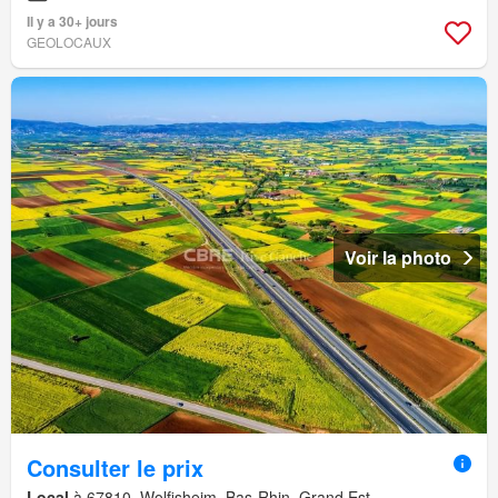
Il y a 30+ jours
GEOLOCAUX
Voir la photo
Consulter le prix
Local
à 67810, Wolfisheim, Bas-Rhin, Grand Est