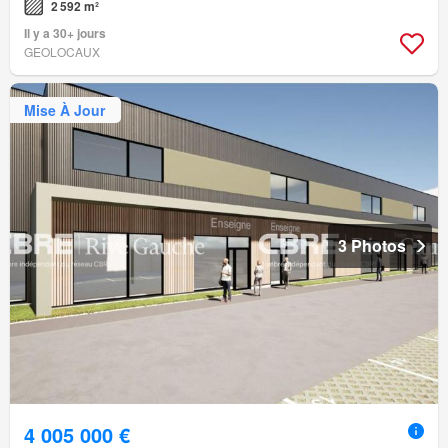
2 592 m²
Il y a 30+ jours
GEOLOCAUX
Mise À Jour
3 Photos
4 005 000 €