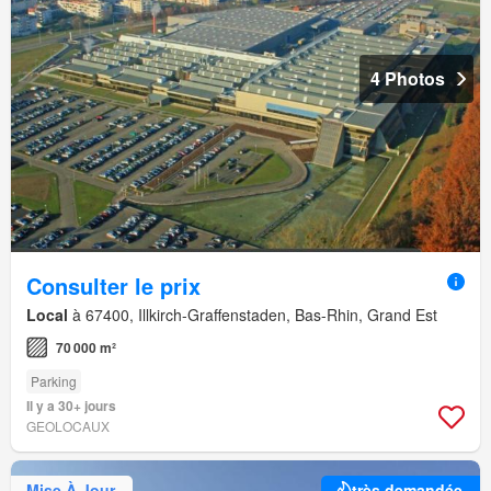
4 Photos
Consulter le prix
Local
à 67400, Illkirch-Graffenstaden, Bas-Rhin, Grand Est
70 000 m²
Parking
Il y a 30+ jours
GEOLOCAUX
Mise À Jour
très demandée