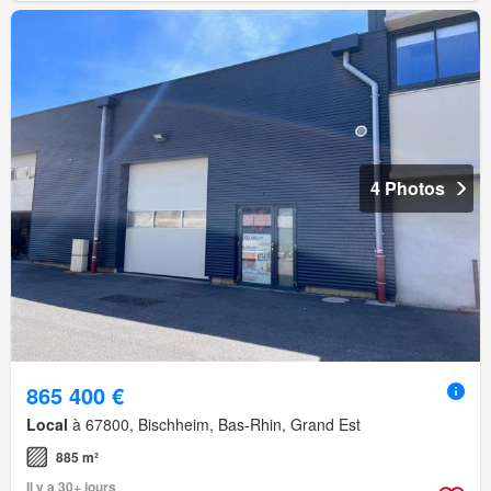
4 Photos
865 400 €
Local
à 67800, Bischheim, Bas-Rhin, Grand Est
885 m²
Il y a 30+ jours