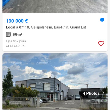
190 000 €
Local
à 67118, Geispolsheim, Bas-Rhin, Grand Est
159 m²
Il y a 30+ jours
GEOLOCAUX
4 Photos