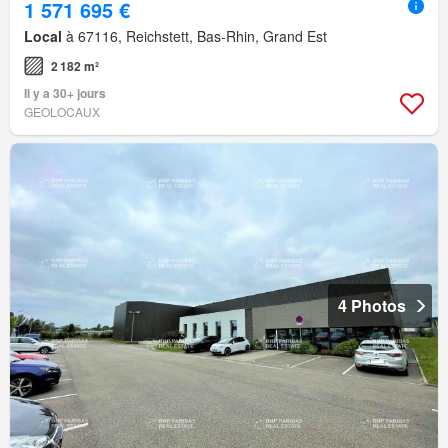
1 571 695 €
Local
à 67116, Reichstett, Bas-Rhin, Grand Est
2 182 m²
Il y a 30+ jours
GEOLOCAUX
4 Photos