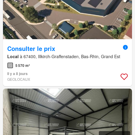
Consulter le prix
Local
à 67400, Illkirch-Graffenstaden, Bas-Rhin, Grand Est
5 570 m²
Il y a 8 jours
GEOLOCAUX