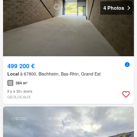
4 Photos
499 200 €
Local
à 67800, Bischheim, Bas-Rhin, Grand Est
384 m²
Il y a 30+ jours
GEOLOCAUX