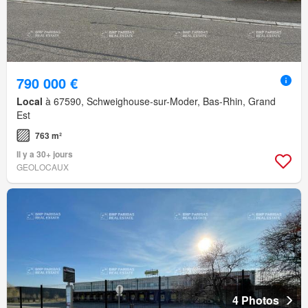
790 000 €
Local
à 67590, Schweighouse-sur-Moder, Bas-Rhin, Grand
Est
763 m²
Il y a 30+ jours
GEOLOCAUX
4 Photos