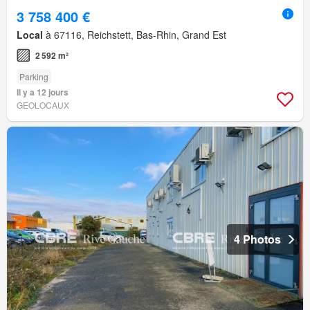
3 758 400 €
Local
à 67116, Reichstett, Bas-Rhin, Grand Est
2 592 m²
Parking
Il y a 12 jours
GEOLOCAUX
4 Photos