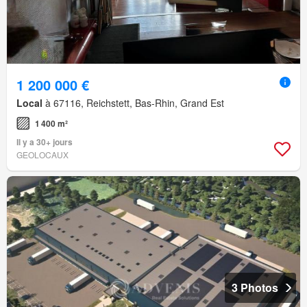
1 200 000 €
Local
à 67116, Reichstett, Bas-Rhin, Grand Est
1 400 m²
Il y a 30+ jours
GEOLOCAUX
3 Photos