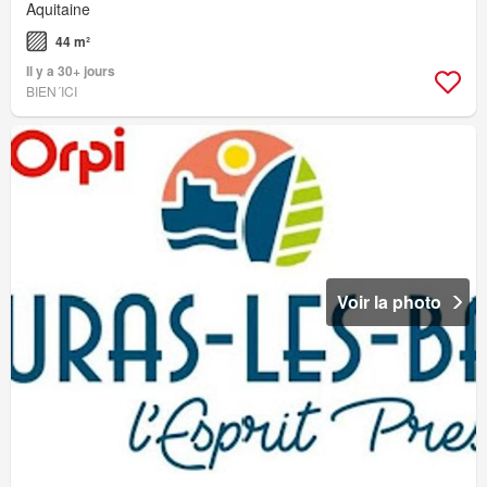
Aquitaine
44 m²
Il y a 30+ jours
BIEN´ICI
Voir la photo