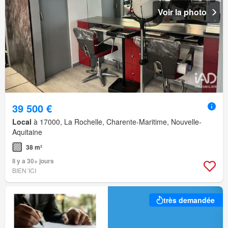
Voir la photo
39 500 €
Local
à 17000, La Rochelle, Charente-Maritime, Nouvelle-
Aquitaine
38 m²
Il y a 30+ jours
BIEN´ICI
très demandée