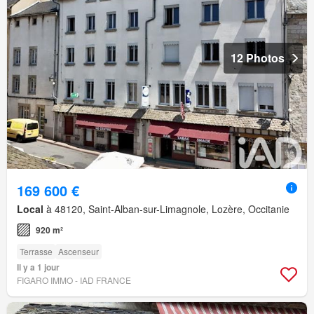
12 Photos
169 600 €
Local
à 48120, Saint-Alban-sur-Limagnole, Lozère, Occitanie
920 m²
Terrasse
Ascenseur
Il y a 1 jour
FIGARO IMMO - IAD FRANCE