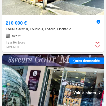
210 000 €
Local
à 48310, Fournels, Lozère, Occitanie
327 m²
Il y a 30+ jours
IMMONOT
très demandée
Voir la photo