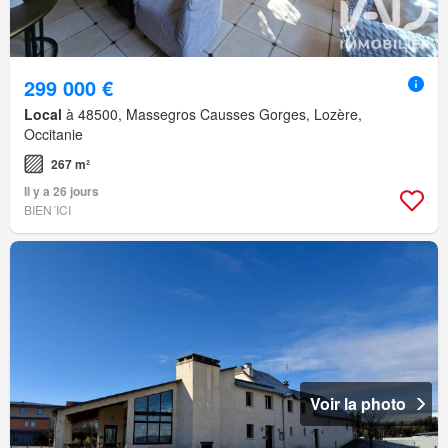
299 000 €
Local
à 48500, Massegros Causses Gorges, Lozère,
Occitanie
267 m²
Il y a 26 jours
BIEN´ICI
Voir la photo