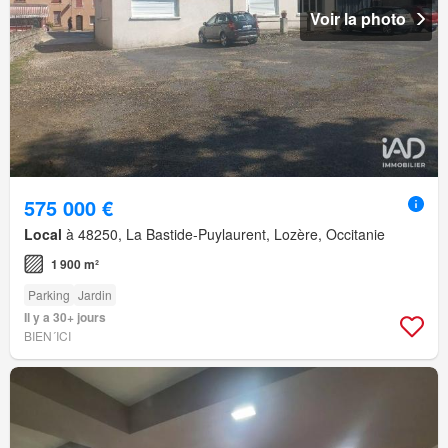
Voir la photo
575 000 €
Local
à 48250, La Bastide-Puylaurent, Lozère, Occitanie
1 900 m²
Parking
Jardin
Il y a 30+ jours
BIEN´ICI