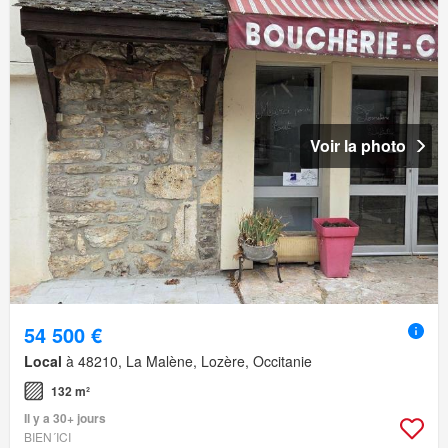
Voir la photo
54 500 €
Local
à 48210, La Malène, Lozère, Occitanie
132 m²
Il y a 30+ jours
BIEN´ICI