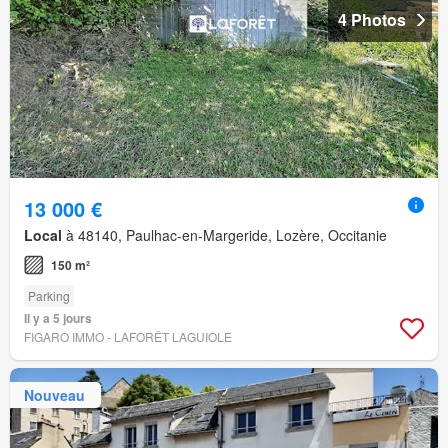
4 Photos
13 000 €
Local
à 48140, Paulhac-en-Margeride, Lozère, Occitanie
150 m²
Parking
Il y a 5 jours
FIGARO IMMO - LAFORÊT LAGUIOLE
Nouveau