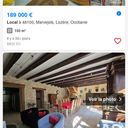
189 000 €
Local
à 48100, Marvejols, Lozère, Occitanie
150 m²
Il y a 30+ jours
BIEN´ICI
Voir la photo