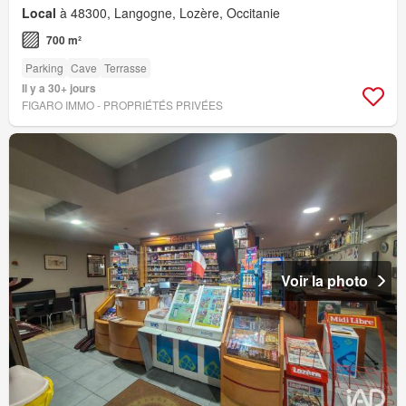
Local
à 48300, Langogne, Lozère, Occitanie
700 m²
Parking
Cave
Terrasse
Il y a 30+ jours
FIGARO IMMO - PROPRIÉTÉS PRIVÉES
Voir la photo