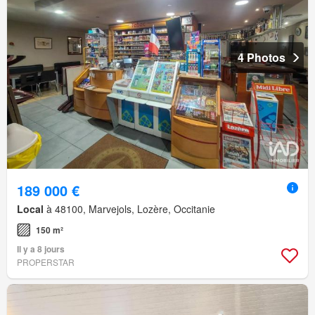
4 Photos
189 000 €
Local
à 48100, Marvejols, Lozère, Occitanie
150 m²
Il y a 8 jours
PROPERSTAR