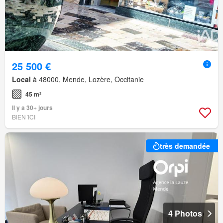
25 500 €
Local
à 48000, Mende, Lozère, Occitanie
45 m²
Il y a 30+ jours
BIEN´ICI
très demandée
4 Photos