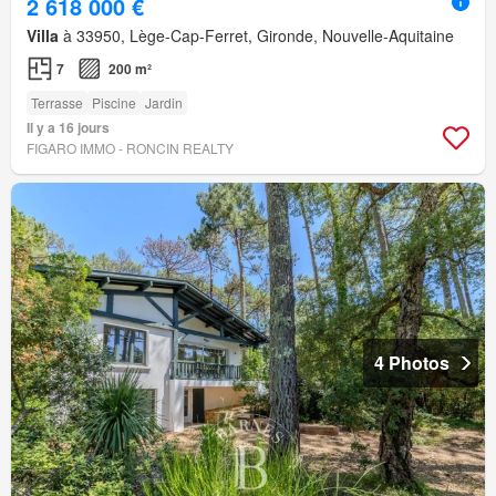
2 618 000 €
Villa
à 33950, Lège-Cap-Ferret, Gironde, Nouvelle-Aquitaine
7
200 m²
Terrasse
Piscine
Jardin
Il y a 16 jours
FIGARO IMMO - RONCIN REALTY
4 Photos