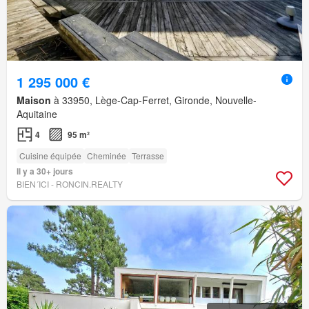
1 295 000 €
Maison
à 33950, Lège-Cap-Ferret, Gironde, Nouvelle-
Aquitaine
4
95 m²
Cuisine équipée
Cheminée
Terrasse
Il y a 30+ jours
BIEN´ICI - RONCIN.REALTY