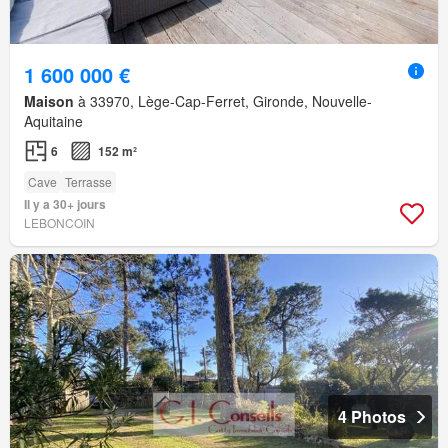
1 600 000 €
Maison
à 33970, Lège-Cap-Ferret, Gironde, Nouvelle-
Aquitaine
6
152 m²
Cave
Terrasse
Il y a 30+ jours
LEBONCOIN
4 Photos