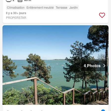
Climatisation
Entièrement meublé
Terrasse
Jardin
Il y a 30+ jours
PROPERSTAR
4 Photos