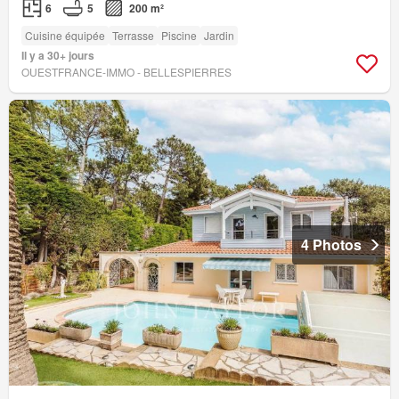
6
5
200 m²
Cuisine équipée
Terrasse
Piscine
Jardin
Il y a 30+ jours
OUESTFRANCE-IMMO - BELLESPIERRES
4 Photos