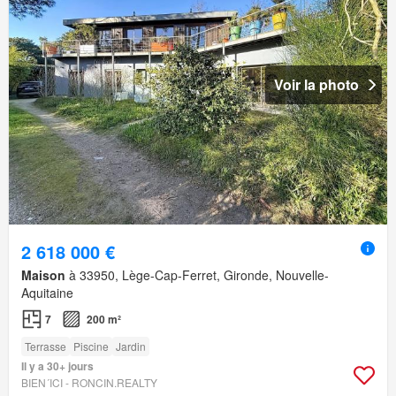
Voir la photo
2 618 000 €
Maison
à 33950, Lège-Cap-Ferret, Gironde, Nouvelle-
Aquitaine
7
200 m²
Terrasse
Piscine
Jardin
Il y a 30+ jours
BIEN´ICI - RONCIN.REALTY