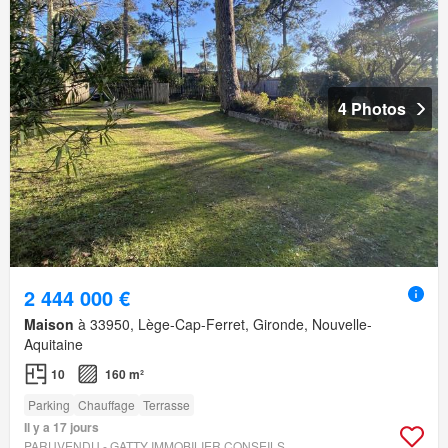
4 Photos
2 444 000 €
Maison
à 33950, Lège-Cap-Ferret, Gironde, Nouvelle-
Aquitaine
10
160 m²
Parking
Chauffage
Terrasse
Il y a 17 jours
PARUVENDU - GATTY IMMOBILIER CONSEILS