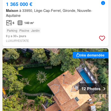
1 365 000 €
Maison
à 33950, Lège-Cap-Ferret, Gironde, Nouvelle-
Aquitaine
6
140 m²
Parking
Piscine
Jardin
Il y a 30+ jours
LUXURYESTATE
très demandée
12 Photos