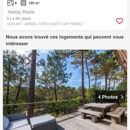
8
180 m²
Parking
Piscine
Il y a 30+ jours
GOFLINT - GRISEL CÔTE OUEST CAP FERRET
Nous avons trouvé ces logements qui peuvent vous
intéresser
4 Photos