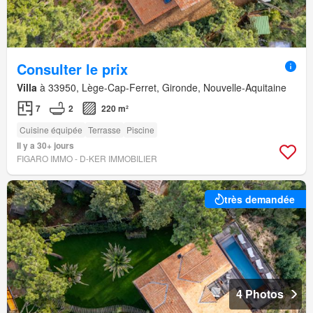
Consulter le prix
Villa
à 33950, Lège-Cap-Ferret, Gironde, Nouvelle-Aquitaine
7
2
220 m²
Cuisine équipée
Terrasse
Piscine
Il y a 30+ jours
FIGARO IMMO - D-KER IMMOBILIER
très demandée
4 Photos