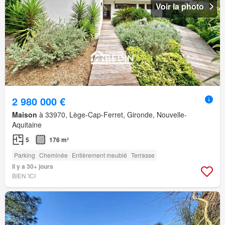
Voir la photo
2 980 000 €
Maison
à 33970, Lège-Cap-Ferret, Gironde, Nouvelle-
Aquitaine
5
176 m²
Parking
Cheminée
Entièrement meublé
Terrasse
Il y a 30+ jours
BIEN´ICI