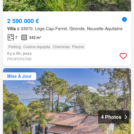
2 590 000 €
Villa
à 33970, Lège-Cap-Ferret, Gironde, Nouvelle-Aquitaine
7
242 m²
Parking
Cuisine équipée
Cheminée
Piscine
Il y a 30+ jours
PROPERSTAR
Mise À Jour
4 Photos