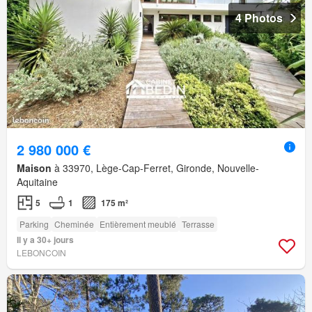
4 Photos
2 980 000 €
Maison
à 33970, Lège-Cap-Ferret, Gironde, Nouvelle-
Aquitaine
5
1
175 m²
Parking
Cheminée
Entièrement meublé
Terrasse
Il y a 30+ jours
LEBONCOIN