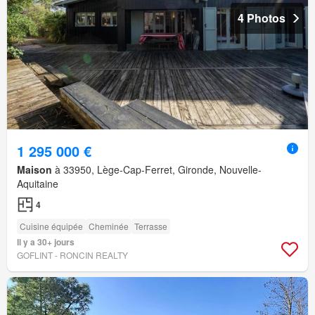
4 Photos
1 295 000 €
Maison
à 33950, Lège-Cap-Ferret, Gironde, Nouvelle-
Aquitaine
4
Cuisine équipée
Cheminée
Terrasse
Il y a 30+ jours
GOFLINT - RONCIN REALTY