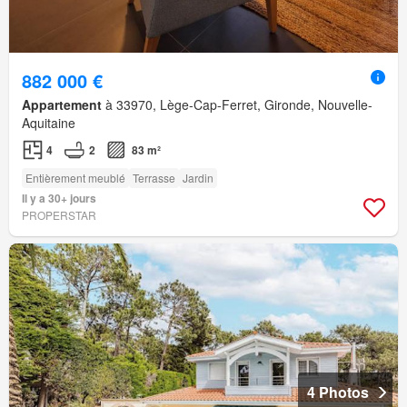
882 000 €
Appartement
à 33970, Lège-Cap-Ferret, Gironde, Nouvelle-
Aquitaine
4
2
83 m²
Entièrement meublé
Terrasse
Jardin
Il y a 30+ jours
PROPERSTAR
4 Photos