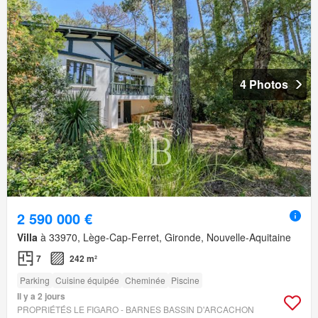
4 Photos
2 590 000 €
Villa
à 33970, Lège-Cap-Ferret, Gironde, Nouvelle-Aquitaine
7
242 m²
Parking
Cuisine équipée
Cheminée
Piscine
Il y a 2 jours
PROPRIÉTÉS LE FIGARO - BARNES BASSIN D'ARCACHON