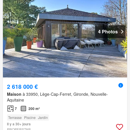
4 Photos
2 618 000 €
Maison
à 33950, Lège-Cap-Ferret, Gironde, Nouvelle-
Aquitaine
7
200 m²
Terrasse
Piscine
Jardin
Il y a 30+ jours
PROPERSTAR