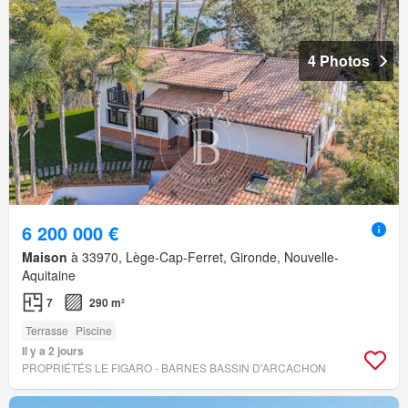
4 Photos
6 200 000 €
Maison
à 33970, Lège-Cap-Ferret, Gironde, Nouvelle-
Aquitaine
7
290 m²
Terrasse
Piscine
Il y a 2 jours
PROPRIÉTÉS LE FIGARO - BARNES BASSIN D'ARCACHON