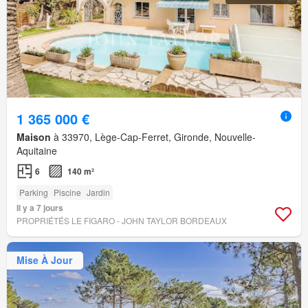
1 365 000 €
Maison
à 33970, Lège-Cap-Ferret, Gironde, Nouvelle-
Aquitaine
6
140 m²
Parking
Piscine
Jardin
Il y a 7 jours
PROPRIÉTÉS LE FIGARO - JOHN TAYLOR BORDEAUX
Mise À Jour