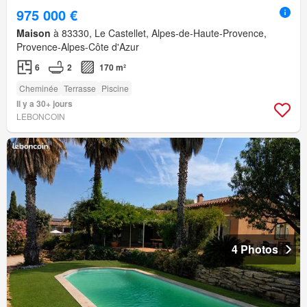
975 000 €
Maison
à 83330, Le Castellet, Alpes-de-Haute-Provence,
Provence-Alpes-Côte d'Azur
6
2
170 m²
Cheminée
Terrasse
Piscine
Il y a 30+ jours
LEBONCOIN
4 Photos