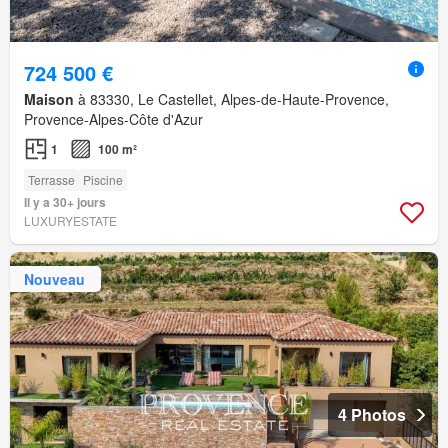
724 500 €
Maison
à 83330, Le Castellet, Alpes-de-Haute-Provence,
Provence-Alpes-Côte d'Azur
1
100 m²
Terrasse
Piscine
Il y a 30+ jours
LUXURYESTATE
Nouveau
4 Photos