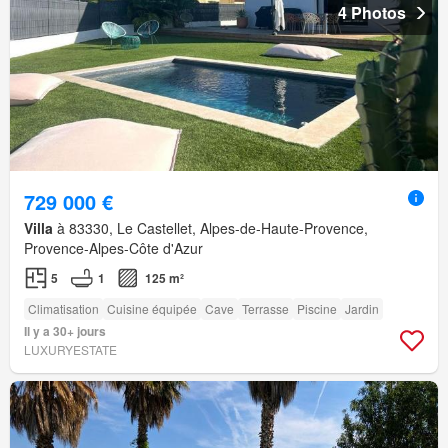
4 Photos
729 000 €
Villa
à 83330, Le Castellet, Alpes-de-Haute-Provence,
Provence-Alpes-Côte d'Azur
5
1
125 m²
Climatisation
Cuisine équipée
Cave
Terrasse
Piscine
Jardin
Il y a 30+ jours
LUXURYESTATE