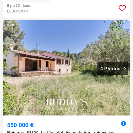
Il y a 30+ jours
LEBONCOIN
4 Photos
550 000 €
Maison
à 83330, Le Castellet, Alpes-de-Haute-Provence,