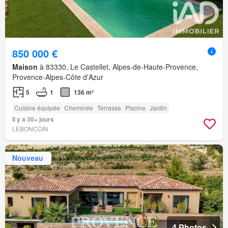
850 000 €
Maison
à 83330, Le Castellet, Alpes-de-Haute-Provence,
Provence-Alpes-Côte d'Azur
5
1
136 m²
Cuisine équipée
Cheminée
Terrasse
Piscine
Jardin
Il y a 30+ jours
LEBONCOIN
Nouveau
4 Photos