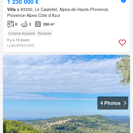
1 230 000 €
Villa
à 83330, Le Castellet, Alpes-de-Haute-Provence,
Provence-Alpes-Côte d'Azur
8
3
288 m²
Cuisine équipée
Terrasse
Il y a 15 jours
LUXURYESTATE
4 Photos