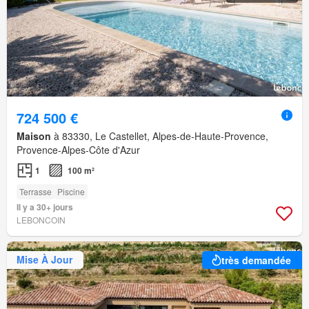
724 500 €
Maison
à 83330, Le Castellet, Alpes-de-Haute-Provence,
Provence-Alpes-Côte d'Azur
1
100 m²
Terrasse
Piscine
Il y a 30+ jours
LEBONCOIN
Mise À Jour
très demandée