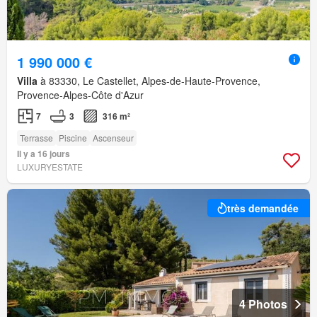
1 990 000 €
Villa
à 83330, Le Castellet, Alpes-de-Haute-Provence,
Provence-Alpes-Côte d'Azur
7
3
316 m²
Terrasse
Piscine
Ascenseur
Il y a 16 jours
LUXURYESTATE
très demandée
4 Photos