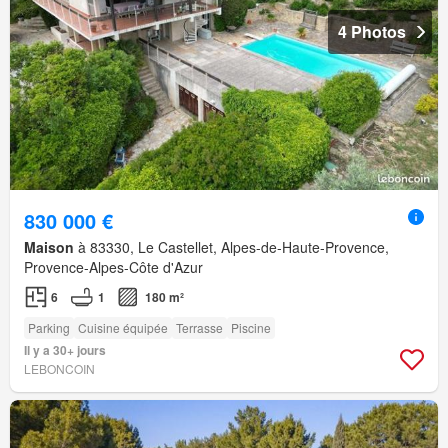
4 Photos
830 000 €
Maison
à 83330, Le Castellet, Alpes-de-Haute-Provence,
Provence-Alpes-Côte d'Azur
6
1
180 m²
Parking
Cuisine équipée
Terrasse
Piscine
Il y a 30+ jours
LEBONCOIN