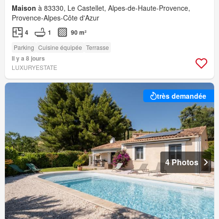
Maison
à 83330, Le Castellet, Alpes-de-Haute-Provence,
Provence-Alpes-Côte d'Azur
4
1
90 m²
Parking
Cuisine équipée
Terrasse
Il y a 8 jours
LUXURYESTATE
très demandée
4 Photos