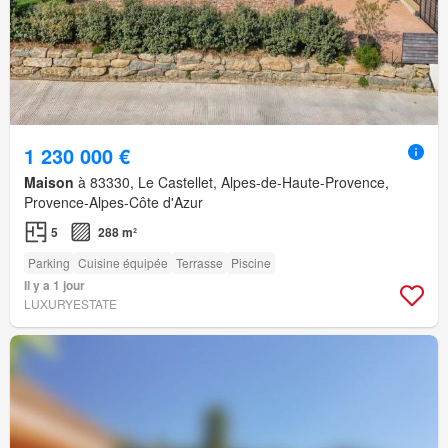
1 230 000 €
Maison
à 83330, Le Castellet, Alpes-de-Haute-Provence,
Provence-Alpes-Côte d'Azur
5
288 m²
Parking
Cuisine équipée
Terrasse
Piscine
Il y a 1 jour
LUXURYESTATE