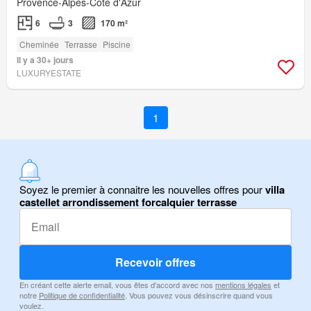
Provence-Alpes-Côte d'Azur
6
3
170 m²
Cheminée
Terrasse
Piscine
Il y a 30+ jours
LUXURYESTATE
1
Soyez le premier à connaitre les nouvelles offres pour
villa
castellet arrondissement forcalquier terrasse
Recevoir offres
En créant cette alerte email, vous êtes d'accord avec nos
mentions légales
et
notre
Politique de confidentialité
. Vous pouvez vous désinscrire quand vous
voulez.