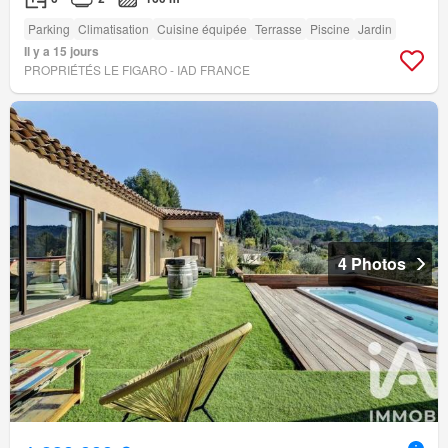
Parking
Climatisation
Cuisine équipée
Terrasse
Piscine
Jardin
Il y a 15 jours
PROPRIÉTÉS LE FIGARO - IAD FRANCE
4 Photos