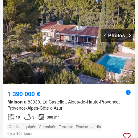
4 Photos
1 390 000 €
Maison
à 83330, Le Castellet, Alpes-de-Haute-Provence,
Provence-Alpes-Côte d'Azur
10
3
300 m²
Cuisine équipée
Cheminée
Terrasse
Piscine
Jardin
Il y a 30+ jours