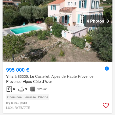
4 Photos
995 000 €
Villa
à 83330, Le Castellet, Alpes-de-Haute-Provence,
Provence-Alpes-Côte d'Azur
6
3
170 m²
Cheminée
Terrasse
Piscine
Il y a 30+ jours
LUXURYESTATE