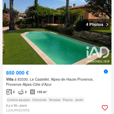
4 Photos
850 000 €
Villa
à 83330, Le Castellet, Alpes-de-Haute-Provence,
Provence-Alpes-Côte d'Azur
5
2
135 m²
Cuisine équipée
Cheminée
Terrasse
Piscine
Jardin
Il y a 30+ jours
LUXURYESTATE