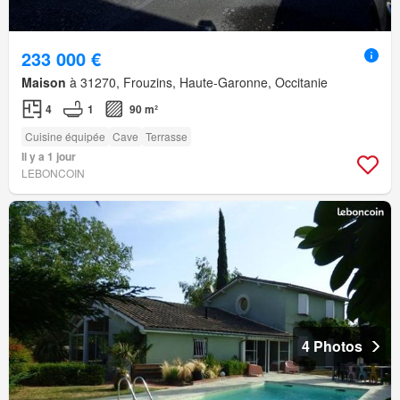
233 000 €
Maison
à 31270, Frouzins, Haute-Garonne, Occitanie
4
1
90 m²
Cuisine équipée
Cave
Terrasse
Il y a 1 jour
LEBONCOIN
4 Photos