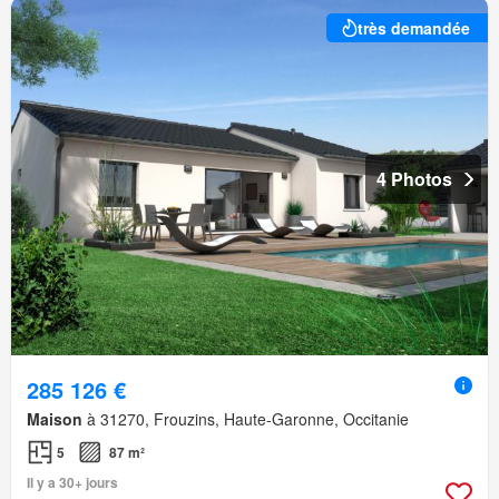
très demandée
4 Photos
285 126 €
Maison
à 31270, Frouzins, Haute-Garonne, Occitanie
5
87 m²
Il y a 30+ jours