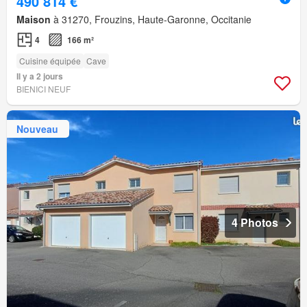
490 814 €
Maison
à 31270, Frouzins, Haute-Garonne, Occitanie
4
166 m²
Cuisine équipée
Cave
Il y a 2 jours
BIENICI NEUF
Nouveau
4 Photos