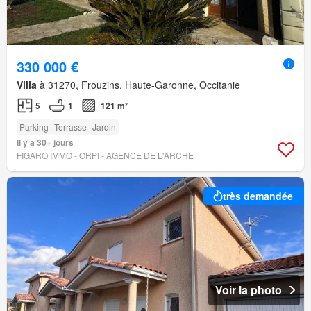
330 000 €
Villa
à 31270, Frouzins, Haute-Garonne, Occitanie
5
1
121 m²
Parking
Terrasse
Jardin
Il y a 30+ jours
FIGARO IMMO - ORPI - AGENCE DE L'ARCHE
très demandée
Voir la photo