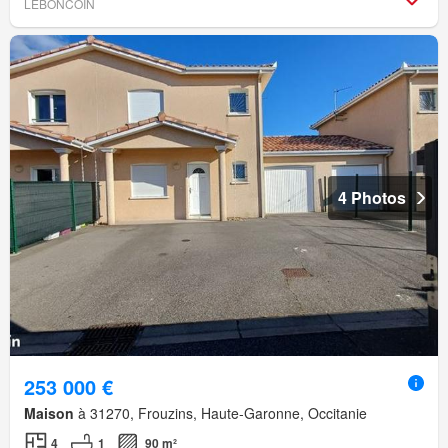
LEBONCOIN
4 Photos
253 000 €
Maison
à 31270, Frouzins, Haute-Garonne, Occitanie
4
1
90 m²