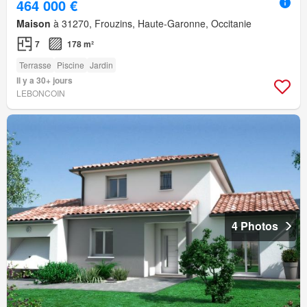
464 000 €
Maison
à 31270, Frouzins, Haute-Garonne, Occitanie
7
178 m²
Terrasse
Piscine
Jardin
Il y a 30+ jours
LEBONCOIN
4 Photos