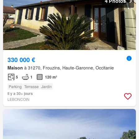
4 Photos
330 000 €
Maison
à 31270, Frouzins, Haute-Garonne, Occitanie
5
1
120 m²
Parking
Terrasse
Jardin
Il y a 30+ jours
LEBONCOIN