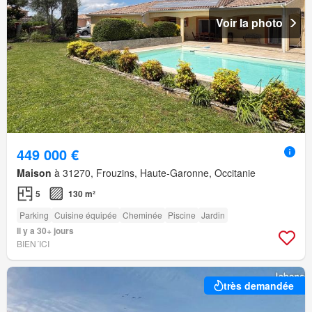
Voir la photo
449 000 €
Maison
à 31270, Frouzins, Haute-Garonne, Occitanie
5
130 m²
Parking
Cuisine équipée
Cheminée
Piscine
Jardin
Il y a 30+ jours
BIEN´ICI
très demandée