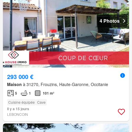
4 Photos
293 000 €
Maison
à 31270, Frouzins, Haute-Garonne, Occitanie
5
1
101 m²
Cuisine équipée
Cave
Il y a 15 jours
LEBONCOIN