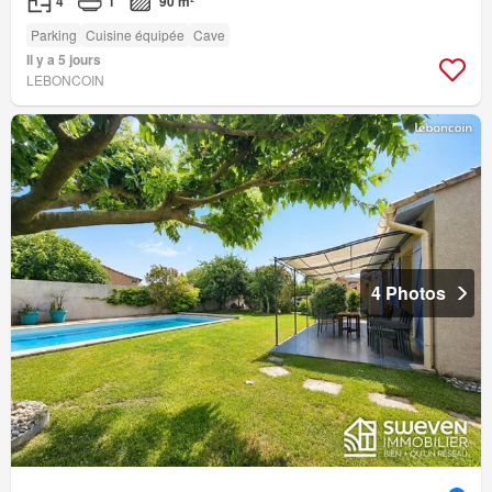
4
1
90 m²
Parking
Cuisine équipée
Cave
Il y a 5 jours
LEBONCOIN
4 Photos