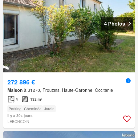
4 Photos
272 896 €
Maison
à 31270, Frouzins, Haute-Garonne, Occitanie
4
132 m²
Parking
Cheminée
Jardin
Il y a 30+ jours
LEBONCOIN