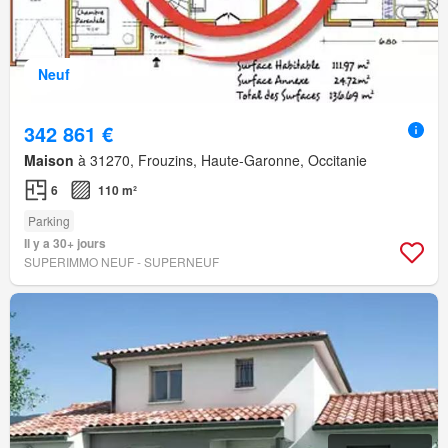
Neuf
342 861 €
Maison
à 31270, Frouzins, Haute-Garonne, Occitanie
6
110 m²
Parking
Il y a 30+ jours
SUPERIMMO NEUF - SUPERNEUF