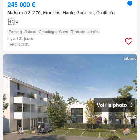
245 000 €
Maison
à 31270, Frouzins, Haute-Garonne, Occitanie
4
Parking
Balcon
Chauffage
Cave
Terrasse
Jardin
Il y a 30+ jours
LEBONCOIN
Voir la photo