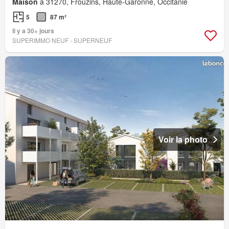
Maison
à 31270, Frouzins, Haute-Garonne, Occitanie
5
87 m²
Il y a 30+ jours
SUPERIMMO NEUF - SUPERNEUF
Voir la photo