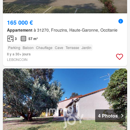
165 000 €
Appartement
à 31270, Frouzins, Haute-Garonne, Occitanie
3
57 m²
Parking
Balcon
Chauffage
Cave
Terrasse
Jardin
Il y a 30+ jours
LEBONCOIN
4 Photos