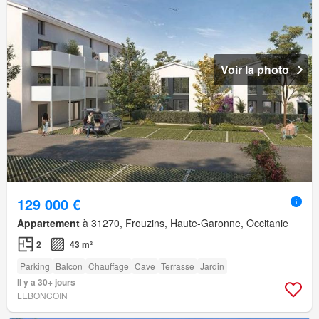
Voir la photo
129 000 €
Appartement
à 31270, Frouzins, Haute-Garonne, Occitanie
2
43 m²
Parking
Balcon
Chauffage
Cave
Terrasse
Jardin
Il y a 30+ jours
LEBONCOIN