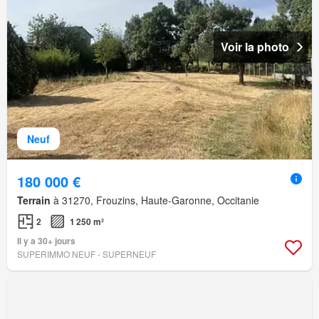
Voir la photo
Neuf
180 000 €
Terrain
à 31270, Frouzins, Haute-Garonne, Occitanie
2
1 250 m²
Il y a 30+ jours
SUPERIMMO NEUF - SUPERNEUF