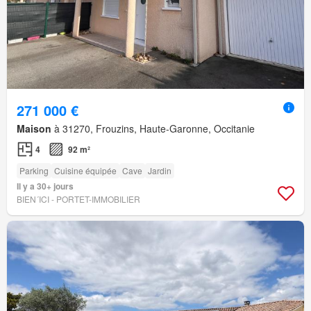
271 000 €
Maison
à 31270, Frouzins, Haute-Garonne, Occitanie
4
92 m²
Parking
Cuisine équipée
Cave
Jardin
Il y a 30+ jours
BIEN´ICI - PORTET-IMMOBILIER