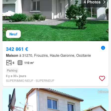
4 Photos
Neuf
342 861 €
Maison
à 31270, Frouzins, Haute-Garonne, Occitanie
6
110 m²
Parking
Il y a 30+ jours
SUPERIMMO NEUF - SUPERNEUF