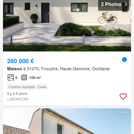
2 Photos
260 000 €
Maison
à 31270, Frouzins, Haute-Garonne, Occitanie
5
100 m²
Cuisine équipée
Cave
Il y a 6 jours
LEBONCOIN