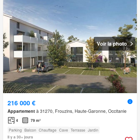
Voir la photo
216 000 €
Appartement
à 31270, Frouzins, Haute-Garonne, Occitanie
4
79 m²
Parking
Balcon
Chauffage
Cave
Terrasse
Jardin
Il y a 30+ jours