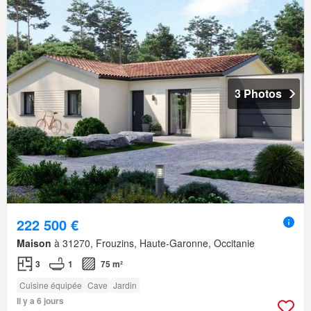
3 Photos
222 500 €
Maison
à 31270, Frouzins, Haute-Garonne, Occitanie
3
1
75 m²
Cuisine équipée
Cave
Jardin
Il y a 6 jours