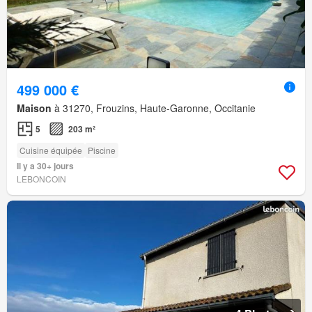
499 000 €
Maison
à 31270, Frouzins, Haute-Garonne, Occitanie
5
203 m²
Cuisine équipée
Piscine
Il y a 30+ jours
LEBONCOIN