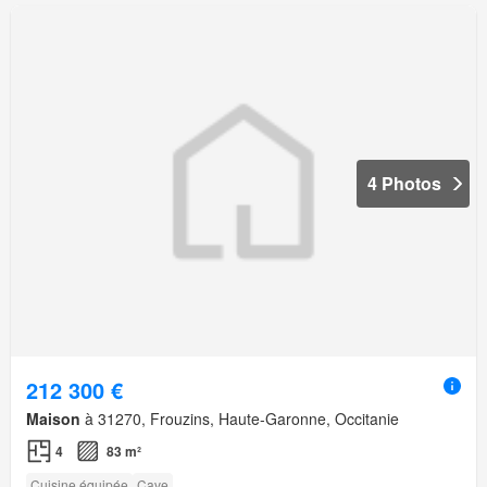
4 Photos
212 300 €
Maison
à 31270, Frouzins, Haute-Garonne, Occitanie
4
83 m²
Cuisine équipée
Cave