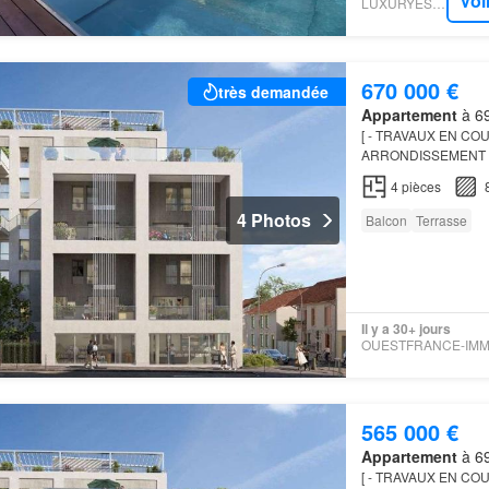
Voi
LUXURYESTATE
670 000 €
très demandée
Appartement
à 69
[ - TRAVAUX EN COU
ARRONDISSEMENT –
gamme idéalement sit
4
pièces
gastrono…
4 Photos
Balcon
Terrasse
Il y a 30+ jours
565 000 €
Appartement
à 69
[ - TRAVAUX EN COU