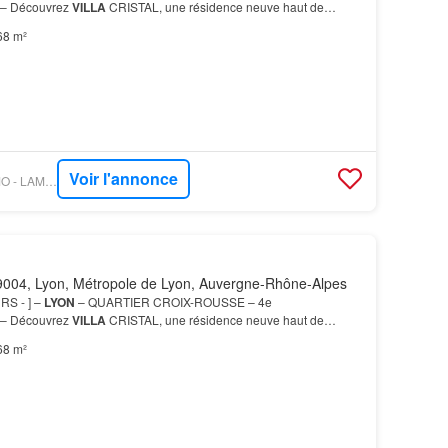
 Découvrez
VILLA
CRISTAL, une résidence neuve haut de
uée Vous profitez pleinement de l’histoire, des promenades, de la
68 m²
Voir l'annonce
OUESTFRANCE-IMMO - LAMOTTE PROMOTEUR
004, Lyon, Métropole de Lyon, Auvergne-Rhône-Alpes
RS - ] –
LYON
– QUARTIER CROIX-ROUSSE – 4e
 Découvrez
VILLA
CRISTAL, une résidence neuve haut de
uée Vous profitez pleinement de l’histoire, des promenades, de la
68 m²