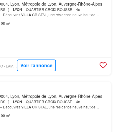
004, Lyon, Métropole de Lyon, Auvergne-Rhône-Alpes
RS - ] –
LYON
– QUARTIER CROIX-ROUSSE – 4e
 Découvrez
VILLA
CRISTAL, une résidence neuve haut de
uée Vous profitez pleinement de l’histoire, des promenades, de la
108 m²
Voir l'annonce
OUESTFRANCE-IMMO - LAMOTTE PROMOTEUR
004, Lyon, Métropole de Lyon, Auvergne-Rhône-Alpes
RS - ] –
LYON
– QUARTIER CROIX-ROUSSE – 4e
 Découvrez
VILLA
CRISTAL, une résidence neuve haut de
uée Vous profitez pleinement de l’histoire, des promenades, de la
100 m²