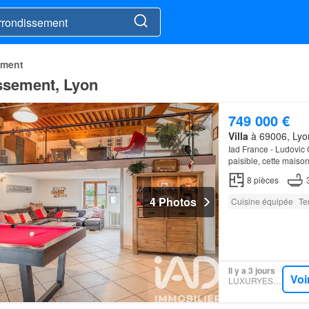
ement
issement, Lyon
749 000 €
Villa
à 69006, Lyo
Iad France - Ludovic
paisible, cette maison
verdure, sa luminosi
8
pièces
4 Photos
Cuisine équipée
Te
Il y a 3 jours
Voi
LUXURYESTATE