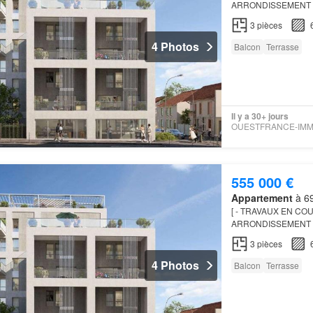
ARRONDISSEMENT –
gamme idéalement sit
3
pièces
gastrono…
4 Photos
Balcon
Terrasse
Il y a 30+ jours
555 000 €
Appartement
à 69
[ - TRAVAUX EN COU
ARRONDISSEMENT –
gamme idéalement sit
3
pièces
gastrono…
4 Photos
Balcon
Terrasse