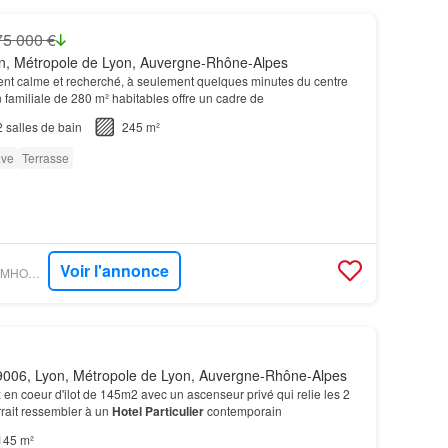
75 000 €
n, Métropole de Lyon, Auvergne-Rhône-Alpes
t calme et recherché, à seulement quelques minutes du centre
n familiale de 280 m² habitables offre un cadre de
2
salles de bain
245 m²
ve
Terrasse
Voir l'annonce
FIGARO IMMO - OPTIMHOME - LÉLIA PIQUET
006, Lyon, Métropole de Lyon, Auvergne-Rhône-Alpes
en coeur d'ilot de 145m2 avec un ascenseur privé qui relie les 2
rait ressembler à un
Hotel Particulier
contemporain
145 m²