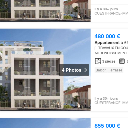
Il y a 30+ jours
480 000 €
Appartement
à 69
[ - TRAVAUX EN COU
ARRONDISSEMENT –
gamme idéalement sit
3
pièces
gastrono…
4 Photos
Balcon
Terrasse
Il y a 30+ jours
855 000 €