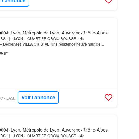
r l'annonce
004, Lyon, Métropole de Lyon, Auvergne-Rhône-Alpes
RS - ] –
LYON
– QUARTIER CROIX-ROUSSE – 4e
 Découvrez
VILLA
CRISTAL, une résidence neuve haut de
uée Vous profitez pleinement de l’histoire, des promenades, de la
86 m²
Voir l'annonce
OUESTFRANCE-IMMO - LAMOTTE PROMOTEUR
004, Lyon, Métropole de Lyon, Auvergne-Rhône-Alpes
RS - ] –
LYON
– QUARTIER CROIX-ROUSSE – 4e