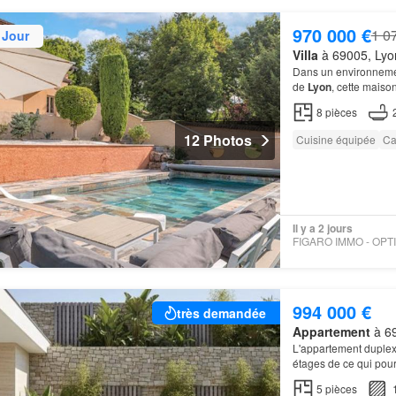
970 000 €
1 0
 Jour
Villa
à 69005, Lyo
Dans un environnemen
de
Lyon
, cette maiso
8
pièces
12 Photos
Cuisine équipée
Ca
Il y a 2 jours
994 000 €
très demandée
Appartement
à 69
L'appartement duplex 
étages de ce qui pour
5
pièces