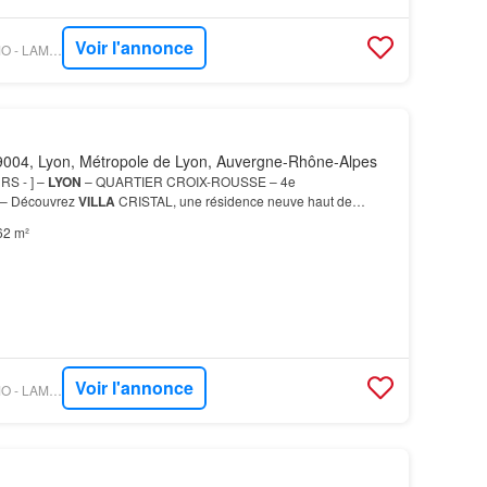
Voir l'annonce
OUESTFRANCE-IMMO - LAMOTTE PROMOTEUR
004, Lyon, Métropole de Lyon, Auvergne-Rhône-Alpes
RS - ] –
LYON
– QUARTIER CROIX-ROUSSE – 4e
 Découvrez
VILLA
CRISTAL, une résidence neuve haut de
uée Vous profitez pleinement de l’histoire, des promenades, de la
62 m²
Voir l'annonce
OUESTFRANCE-IMMO - LAMOTTE PROMOTEUR