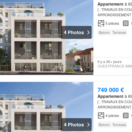
Appartement
à 69
[ - TRAVAUX EN COU
ARRONDISSEMENT –
gamme idéalement sit
5
pièces
gastrono…
4 Photos
Balcon
Terrasse
Il y a 30+ jours
749 000 €
Appartement
à 69
[ - TRAVAUX EN COU
ARRONDISSEMENT –
gamme idéalement sit
4
pièces
gastrono…
4 Photos
Balcon
Terrasse