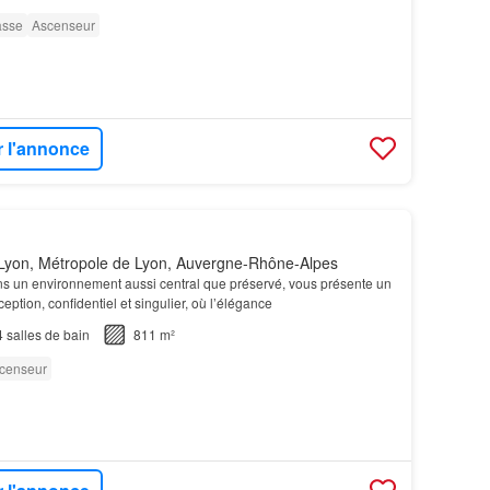
asse
Ascenseur
r l'annonce
Lyon, Métropole de Lyon, Auvergne-Rhône-Alpes
ns un environnement aussi central que préservé, vous présente un
eption, confidentiel et singulier, où l’élégance
4
salles de bain
811 m²
censeur