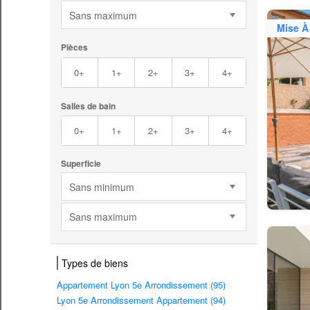
Sans maximum
Mise À
Pièces
0+
1+
2+
3+
4+
Salles de bain
0+
1+
2+
3+
4+
Superficie
Sans minimum
Sans maximum
Types de biens
Appartement Lyon 5e Arrondissement (95)
Lyon 5e Arrondissement Appartement (94)