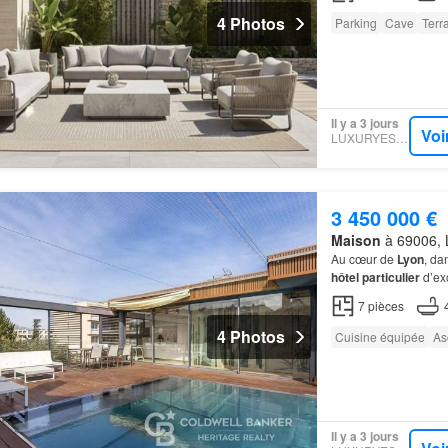
4 Photos
Parking
Cave
Terr
Il y a 3 jours
Voi
LUXURYESTATE
3 450 000 €
Maison
à 69006, 
Au cœur de
Lyon
, da
hôtel particulier
d’exc
7
pièces
4 Photos
Cuisine équipée
As
Il y a 3 jours