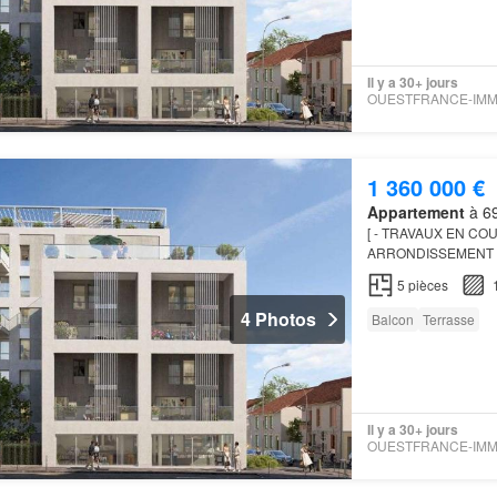
Il y a 30+ jours
1 360 000 €
Appartement
à 69
[ - TRAVAUX EN COU
ARRONDISSEMENT –
gamme idéalement sit
5
pièces
gastrono…
4 Photos
Balcon
Terrasse
Il y a 30+ jours