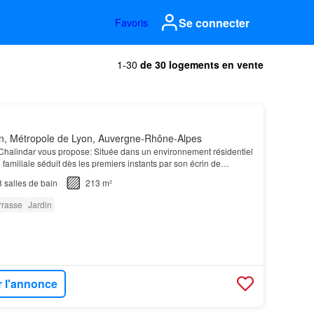
Se connecter
Favoris
1-30
de 30 logements en vente
n, Métropole de Lyon, Auvergne-Rhône-Alpes
 Chalindar vous propose: Située dans un environnement résidentiel
 familiale séduit dès les premiers instants par son écrin de
té omniprésente et la générosité de…
3
salles de bain
213 m²
rrasse
Jardin
r l'annonce