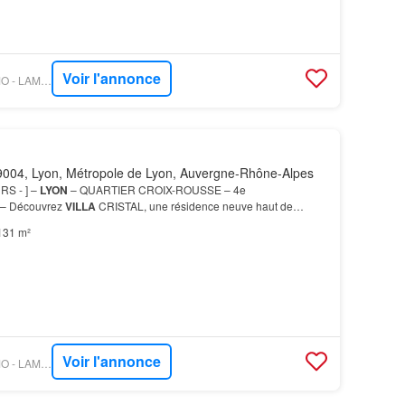
Voir l'annonce
OUESTFRANCE-IMMO - LAMOTTE PROMOTEUR
004, Lyon, Métropole de Lyon, Auvergne-Rhône-Alpes
RS - ] –
LYON
– QUARTIER CROIX-ROUSSE – 4e
 Découvrez
VILLA
CRISTAL, une résidence neuve haut de
uée Vous profitez pleinement de l’histoire, des promenades, de la
131 m²
Voir l'annonce
OUESTFRANCE-IMMO - LAMOTTE PROMOTEUR