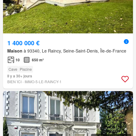
1 400 000 €
Maison
à 93340, Le Raincy, Seine-Saint-Denis, Île-de-France
10
650 m²
Cave
Piscine
Il y a 30+ jours
BIEN´ICI - IMMO-5-LE-RAINCY-1