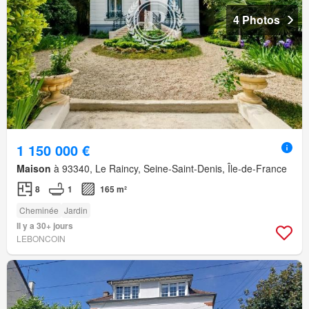
4 Photos
1 150 000 €
Maison
à 93340, Le Raincy, Seine-Saint-Denis, Île-de-France
8
1
165 m²
Cheminée
Jardin
Il y a 30+ jours
LEBONCOIN