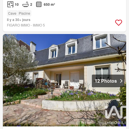
10
2
650 m²
Cave
Piscine
Il y a 30+ jours
FIGARO IMMO - IMMO 5
12 Photos