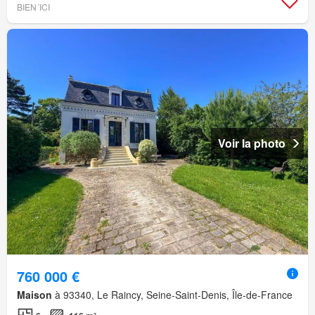
BIEN´ICI
Voir la photo
760 000 €
Maison
à 93340, Le Raincy, Seine-Saint-Denis, Île-de-France