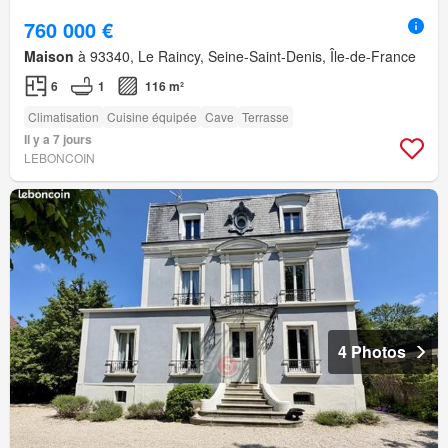
760 000 €
Maison
à 93340, Le Raincy, Seine-Saint-Denis, Île-de-France
6
1
116 m²
Climatisation
Cuisine équipée
Cave
Terrasse
Il y a 7 jours
LEBONCOIN
4 Photos