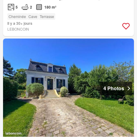
5
2
180 m²
Cheminée
Cave
Terrasse
Il y a 30+ jours
LEBONCOIN
4 Photos