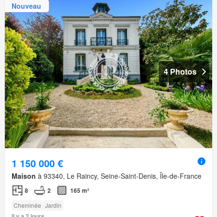
Nouveau
4 Photos
1 150 000 €
Maison
à 93340, Le Raincy, Seine-Saint-Denis, Île-de-France
8
2
165 m²
Cheminée
Jardin
Il y a 2 jours