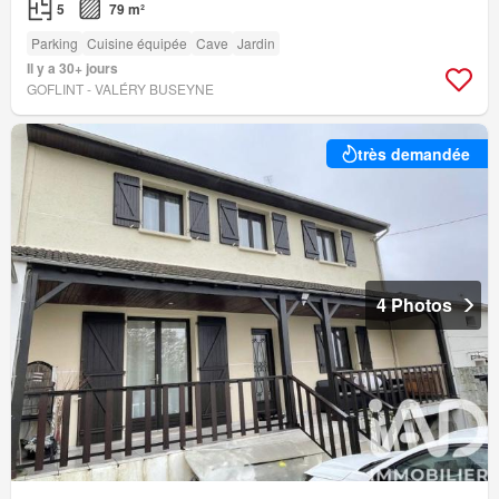
5
79 m²
Parking
Cuisine équipée
Cave
Jardin
Il y a 30+ jours
GOFLINT - VALÉRY BUSEYNE
très demandée
4 Photos