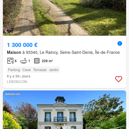
1 300 000 €
Maison
à 93340, Le Raincy, Seine-Saint-Denis, Île-de-France
6
1
208 m²
Parking
Cave
Terrasse
Jardin
Il y a 30+ jours
LEBONCOIN