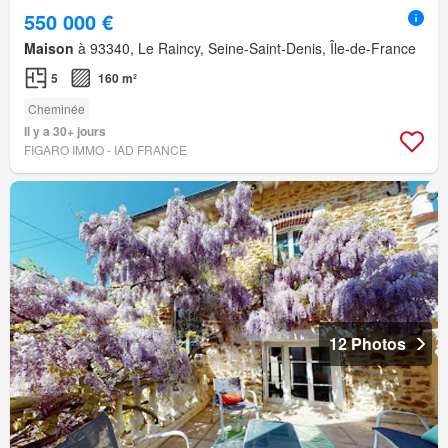
550 000 €
Maison
à 93340, Le Raincy, Seine-Saint-Denis, Île-de-France
5
160 m²
Cheminée
Il y a 30+ jours
FIGARO IMMO - IAD FRANCE
12 Photos