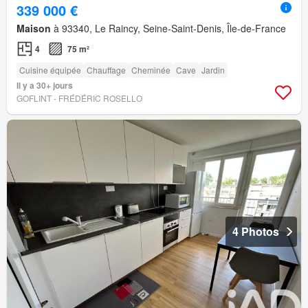
339 000 €
Maison
à 93340, Le Raincy, Seine-Saint-Denis, Île-de-France
4
75 m²
Cuisine équipée
Chauffage
Cheminée
Cave
Jardin
Il y a 30+ jours
GOFLINT - FRÉDÉRIC ROSELLO
4 Photos