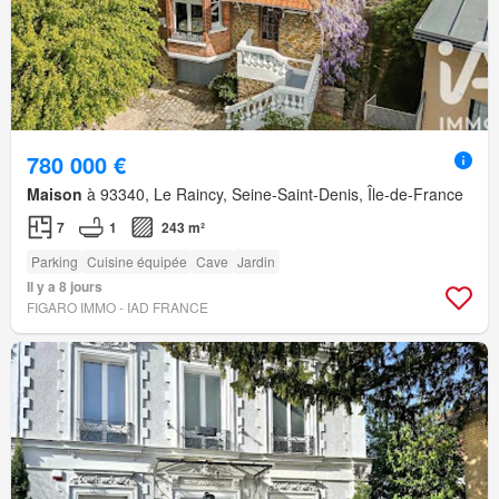
780 000 €
Maison
à 93340, Le Raincy, Seine-Saint-Denis, Île-de-France
7
1
243 m²
Parking
Cuisine équipée
Cave
Jardin
Il y a 8 jours
FIGARO IMMO - IAD FRANCE