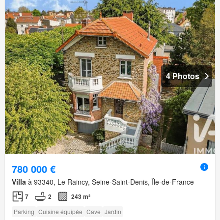
4 Photos
780 000 €
Villa
à 93340, Le Raincy, Seine-Saint-Denis, Île-de-France
7
2
243 m²
Parking
Cuisine équipée
Cave
Jardin