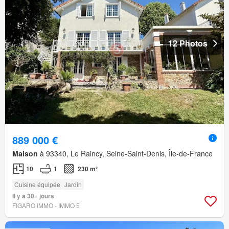
12 Photos
889 000 €
Maison
à 93340, Le Raincy, Seine-Saint-Denis, Île-de-France
10
1
230 m²
Cuisine équipée
Jardin
Il y a 30+ jours
FIGARO IMMO - IMMO 5