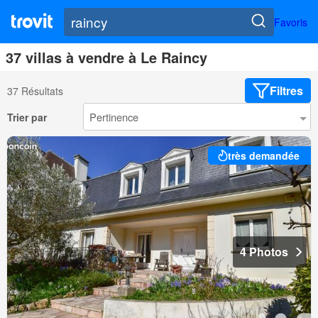
Favoris
37 villas à vendre à Le Raincy
Filtres
37 Résultats
Trier par
très demandée
4 Photos