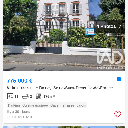
4 Photos
775 000 €
Villa
à 93340, Le Raincy, Seine-Saint-Denis, Île-de-France
11
2
175 m²
Parking
Cuisine équipée
Cave
Terrasse
Jardin
Il y a 30+ jours
LUXURYESTATE