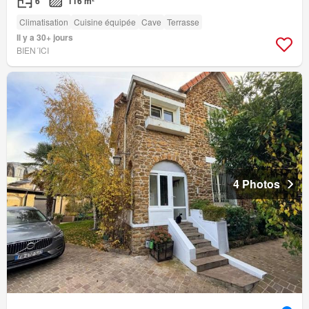
6
116 m²
Climatisation
Cuisine équipée
Cave
Terrasse
Il y a 30+ jours
BIEN´ICI
4 Photos