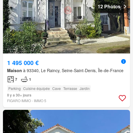
12 Photos
1 495 000 €
Maison
à 93340, Le Raincy, Seine-Saint-Denis, Île-de-France
7
1
Parking
Cuisine équipée
Cave
Terrasse
Jardin
Il y a 30+ jours
FIGARO IMMO - IMMO 5