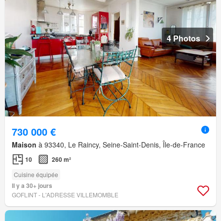
4 Photos
730 000 €
Maison
à 93340, Le Raincy, Seine-Saint-Denis, Île-de-France
10
260 m²
Cuisine équipée
Il y a 30+ jours
GOFLINT - L'ADRESSE VILLEMOMBLE