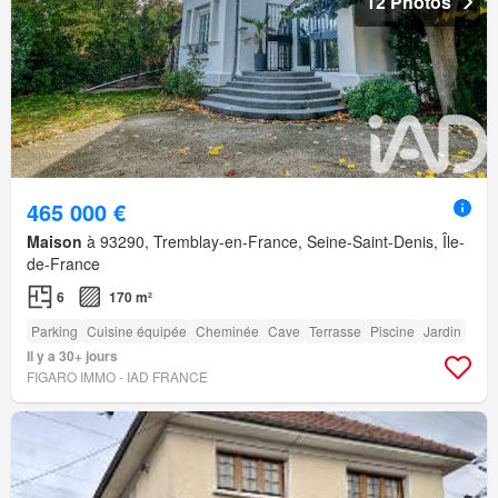
12 Photos
465 000 €
Maison
à 93290, Tremblay-en-France, Seine-Saint-Denis, Île-
de-France
6
170 m²
Parking
Cuisine équipée
Cheminée
Cave
Terrasse
Piscine
Jardin
Il y a 30+ jours
FIGARO IMMO - IAD FRANCE