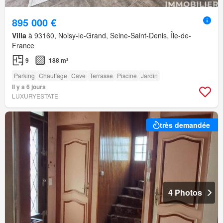
895 000 €
Villa
à 93160, Noisy-le-Grand, Seine-Saint-Denis, Île-de-
France
9
188 m²
Parking
Chauffage
Cave
Terrasse
Piscine
Jardin
Il y a 6 jours
LUXURYESTATE
très demandée
4 Photos