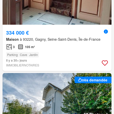
334 000 €
Maison
à 93220, Gagny, Seine-Saint-Denis, Île-de-France
3
105 m²
Parking
Cave
Jardin
Il y a 30+ jours
IMMOBILIERNOTAIRES
très demandée