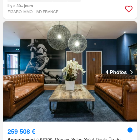
Il y a 30+ jours
FIGARO IMMO - IAD FRANCE
4 Photos
259 508 €
Appartement
à 93700, Drancy, Seine-Saint-Denis, Île-de-