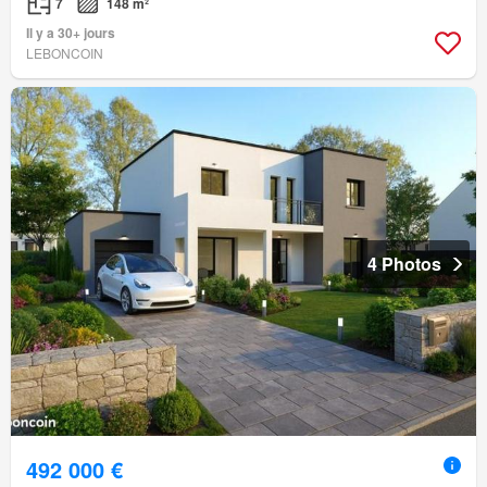
7
148 m²
Il y a 30+ jours
LEBONCOIN
4 Photos
492 000 €