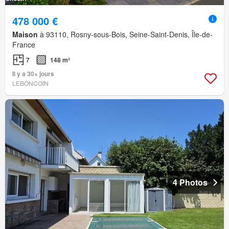
478 000 €
Maison
à 93110, Rosny-sous-Bois, Seine-Saint-Denis, Île-de-
France
7
148 m²
Il y a 30+ jours
LEBONCOIN
4 Photos