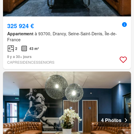
325 924 €
Appartement
à 93700, Drancy, Seine-Saint-Denis, Île-de-
France
2
43 m²
Il y a 30+ jours
CAPRESIDENCESSENIORS
4 Photos