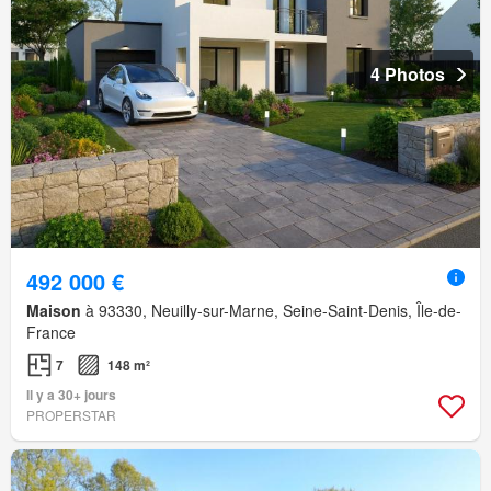
4 Photos
492 000 €
Maison
à 93330, Neuilly-sur-Marne, Seine-Saint-Denis, Île-de-
France
7
148 m²
Il y a 30+ jours
PROPERSTAR