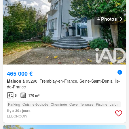
4 Photos
465 000 €
Maison
à 93290, Tremblay-en-France, Seine-Saint-Denis, Île-
de-France
6
170 m²
Parking
Cuisine équipée
Cheminée
Cave
Terrasse
Piscine
Jardin
Il y a 30+ jours
LEBONCOIN