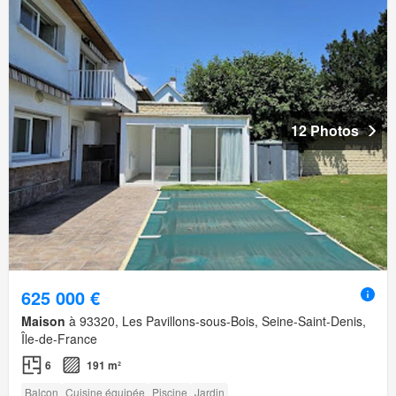
12 Photos
625 000 €
Maison
à 93320, Les Pavillons-sous-Bois, Seine-Saint-Denis,
Île-de-France
6
191 m²
Balcon
Cuisine équipée
Piscine
Jardin