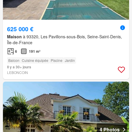
625 000 €
Maison
à 93320, Les Pavillons-sous-Bois, Seine-Saint-Denis,
Île-de-France
6
191 m²
Balcon
Cuisine équipée
Piscine
Jardin
Il y a 30+ jours
LEBONCOIN
4 Photos