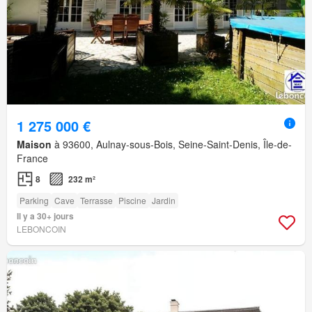
1 275 000 €
Maison
à 93600, Aulnay-sous-Bois, Seine-Saint-Denis, Île-de-
France
8
232 m²
Parking
Cave
Terrasse
Piscine
Jardin
Il y a 30+ jours
LEBONCOIN