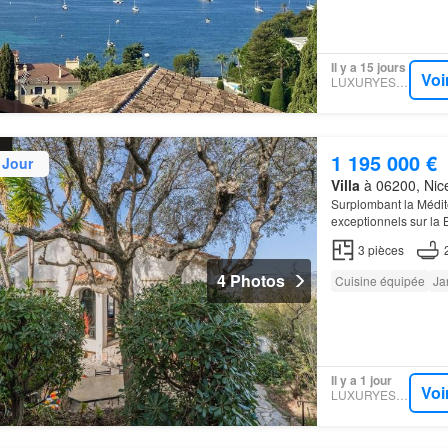
Il y a 15 jours
Voi
LUXURYESTATE
1 195 000 €
 Jour
Villa
à 06200, Nice
Surplombant la Médit
exceptionnels sur la 
Ferrat
Il se caractéri
3
pièces
4 Photos
Cuisine équipée
Ja
Il y a 1 jour
Voi
LUXURYESTATE