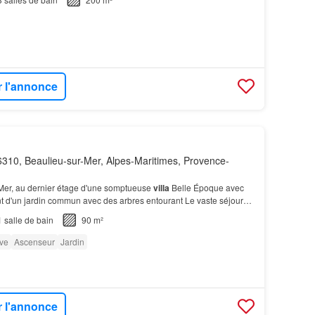
r l'annonce
310, Beaulieu-sur-Mer, Alpes-Maritimes, Provence-
 Mer, au dernier étage d'une somptueuse
villa
Belle Époque avec
t d'un jardin commun avec des arbres entourant Le vaste séjour
ouvre sur un balcon surplombant la Mé…
1
salle de bain
90 m²
ve
Ascenseur
Jardin
r l'annonce