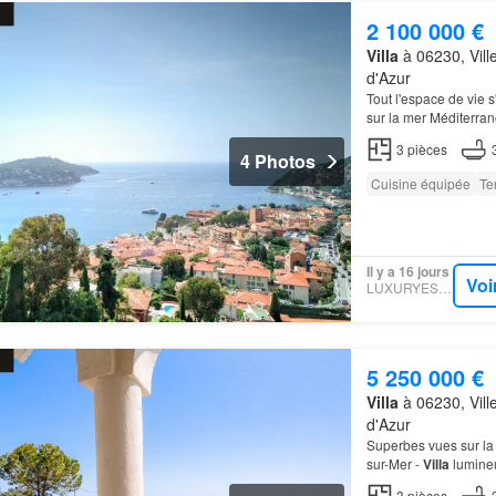
2 100 000 €
Villa
à 06230, Vill
d'Azur
Tout l'espace de vie 
sur la mer Méditerra
3
pièces
4 Photos
Cuisine équipée
Te
Il y a 16 jours
Voi
LUXURYESTATE
5 250 000 €
Villa
à 06230, Vill
d'Azur
Superbes vues sur la
sur-Mer -
Villa
lumineu
un magnifique terrai
3
pièces