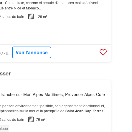
at
- Calme, luxe, charme et beauté d'antan: ces mots décrivent
tué entre Nice et Monaco…
2
salles de bain
129 m²
Voir l'annonce
OUESTFRANCE-IMMO - BELLESPIERRES
sser
efranche-sur-Mer, Alpes-Maritimes, Provence-Alpes-Côte
e par son environnement paisible, son agencement fonctionnel et,
ptionnelles sur la mer et la presqu'île de
Saint
-
Jean
-
Cap
-
Ferrat
…
2
salles de bain
76 m²
uipée