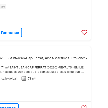
asse
r l'annonce
230, Saint-Jean-Cap-Ferrat, Alpes-Maritimes, Provence-
s 71 m²
SAINT
JEAN
CAP
FERRAT
(06230) -REVALYS - EMILIE
 masquées] Aux portes de la somptueuse presqu'Ile du Sud ,
n cadre idyllique accumulant
villas
et appartements…
1
salle de bain
71 m²
l'annonce