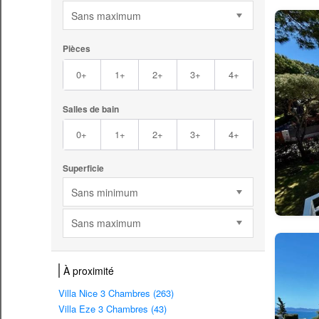
Sans maximum
Pièces
0+
1+
2+
3+
4+
Salles de bain
0+
1+
2+
3+
4+
Superficie
Sans minimum
Sans maximum
À proximité
Villa Nice 3 Chambres (263)
Villa Eze 3 Chambres (43)