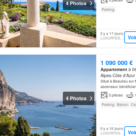
4 Photos
Parking
Il y a 17 jours
Voi
LUXURYESTATE
1 090 000 €
Appartement
à 06
Alpes-Côte d'Azur
Situé à Beaulieu sur
ascenseur, bénéfician
baigné de lumière s'
3
pièces
4 Photos
Parking
Balcon
Ca
Il y a 16 jours
Voi
LUXURYESTATE