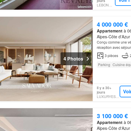
jours
LEBONCOIN
4 000 000 €
Appartement
à 06
Alpes-Côte d'Azur
Conçu comme une vé
réception avec séjour
3
pièces
4 Photos
Parking
Cuisine éq
Il y a 30+
Voi
jours
LUXURYESTATE
3 100 000 €
Appartement
à 06
Alpes-Côte d'Azur