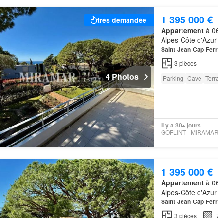
1 395 000 €
très demandée
Appartement
à 06
Alpes-Côte d'Azur
Saint
-
Jean
-
Cap
-
Ferr
3
pièces
4 Photos
Parking
Cave
Terr
Il y a 30+ jours
1 395 000 €
Appartement
à 06
Alpes-Côte d'Azur
Saint
-
Jean
-
Cap
-
Ferr
3
pièces