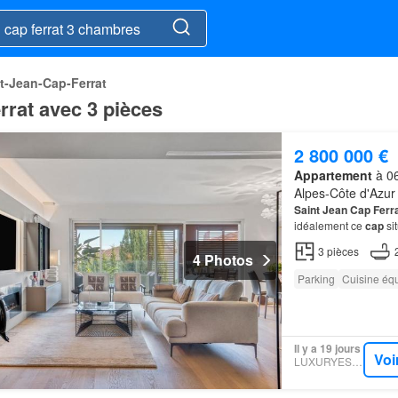
t-Jean-Cap-Ferrat
errat avec 3 pièces
2 800 000 €
Appartement
à 06
Alpes-Côte d'Azur
Saint
Jean
Cap
Ferr
idéalement ce
cap
si
3
pièces
4 Photos
Parking
Cuisine éq
Il y a 19 jours
Voi
LUXURYESTATE