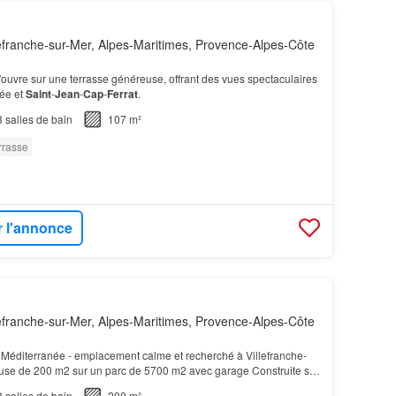
efranche-sur-Mer, Alpes-Maritimes, Provence-Alpes-Côte
s'ouvre sur une terrasse généreuse, offrant des vues spectaculaires
née et
Saint
-
Jean
-
Cap
-
Ferrat
.
3
salles de bain
107 m²
rrasse
r l'annonce
efranche-sur-Mer, Alpes-Maritimes, Provence-Alpes-Côte
 Méditerranée - emplacement calme et recherché à Villefranche-
se de 200 m2 sur un parc de 5700 m2 avec garage Construite sur
n paysager d'environ 5 700 m2, elle o…
3
salles de bain
200 m²