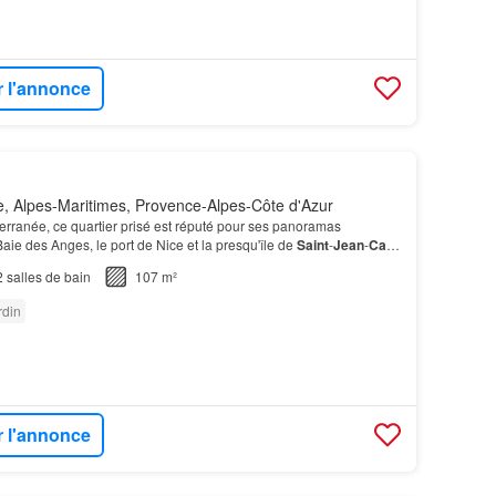
r l'annonce
, Alpes-Maritimes, Provence-Alpes-Côte d'Azur
erranée, ce quartier prisé est réputé pour ses panoramas
Baie des Anges, le port de Nice et la presqu'île de
Saint
-
Jean
-
Cap
-
se par ses élégantes
villas
, ses demeu…
2
salles de bain
107 m²
rdin
r l'annonce