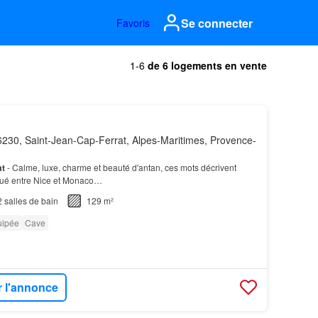
Se connecter
Favoris
1-6
de 6 logements en vente
230, Saint-Jean-Cap-Ferrat, Alpes-Maritimes, Provence-
at
- Calme, luxe, charme et beauté d'antan, ces mots décrivent
tué entre Nice et Monaco…
2
salles de bain
129 m²
uipée
Cave
r l'annonce