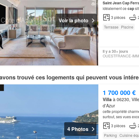
Saint
Jean
Cap
Ferr
idéalement ce
cap
si
3
pièces
Voir la photo
Terrasse
Piscine
Il y a 30+ jours
avons trouvé ces logements qui peuvent vous intére
1 700 000 €
Villa
à 06230, Vill
d'Azur
cette propriété charm
surtout, ses vues exce
3
pièces
4 Photos
Parking
Cuisine éq