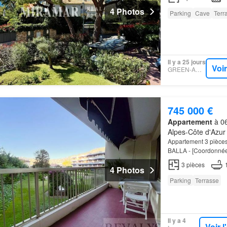
4 Photos
Parking
Cave
Terr
Il y a 25 jours
Voi
GREEN-ACRES
745 000 €
Appartement
à 06
Alpes-Côte d'Azur
Appartement 3 pièce
BALLA - [Coordonnées
renommée grâce à so
3
pièces
4 Photos
Parking
Terrasse
Il y a 4
Voir 