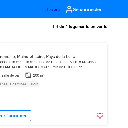
Se connecter
Favoris
1-4
de 4 logements en vente
emoine, Maine-et-Loire, Pays de la Loire
opose à la vente, la commune de BEGROLLES EN
MAUGES
, à
ST
MACAIRE
EN
MAUGES
et 10 min de CHOLET et
1
salle de bain
200 m²
uipée
Cheminée
Jardin
oir l'annonce