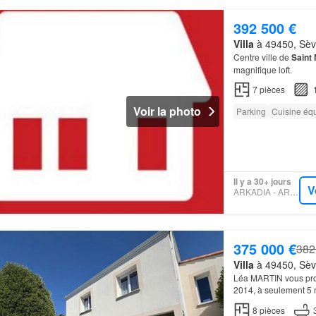
392 500 €
Villa
à 49450, Sèvr
Centre ville de
Saint
magnifique loft.
7
pièces
Voir la photo
Parking
Cuisine éq
Il y a 30+ jours
V
ARKADIA - ARKADIA
375 000 €
382
Villa
à 49450, Sèvr
Léa MARTIN vous prop
2014, à seulement 5
NANTES/CHOLET
8
pièces