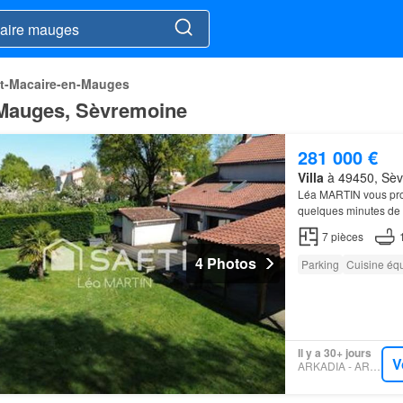
nt-Macaire-en-Mauges
n Mauges, Sèvremoine
281 000 €
Villa
à 49450, Sèvr
Léa MARTIN vous pr
quelques minutes de
BEAUPREAU.Cette
7
pièces
4 Photos
Parking
Cuisine éq
Il y a 30+ jours
V
ARKADIA - ARKADIA