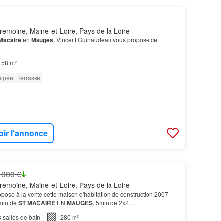
emoine, Maine-et-Loire, Pays de la Loire
Macaire
en
Mauges
, Vincent Guinaudeau vous propose ce
158 m²
uipée
Terrasse
oir l'annonce
 000 €
emoine, Maine-et-Loire, Pays de la Loire
ose à la vente cette maison d'habitation de construction 2007-
 min de
ST
MACAIRE
EN
MAUGES
, 5min de 2x2
3
salles de bain
280 m²