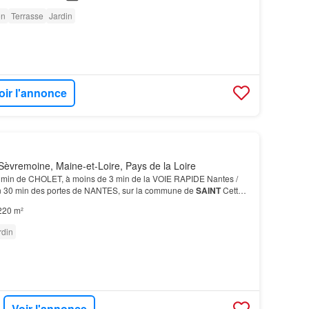
on
Terrasse
Jardin
oir l'annonce
èvremoine, Maine-et-Loire, Pays de la Loire
 min de CHOLET, à moins de 3 min de la VOIE RAPIDE Nantes /
on 30 min des portes de NANTES, sur la commune de
SAINT
Cette
PLAIN-PIED, allie parfaitement le CONFORT et…
220 m²
rdin
Voir l'annonce