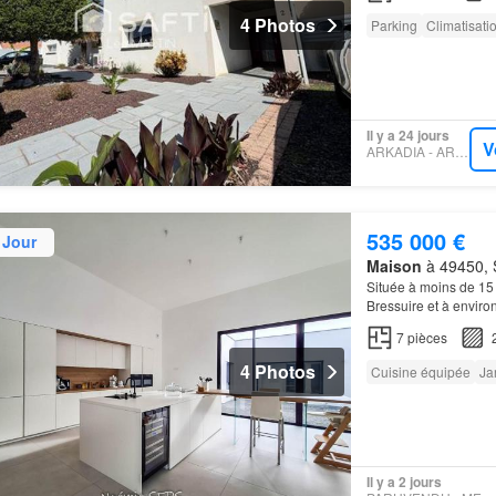
4 Photos
Parking
Climatisati
Il y a 24 jours
V
ARKADIA - ARKADIA
535 000 €
 Jour
Maison
à 49450, S
Située à moins de 15
Bressuire et à envir
RÉCENTE
villa
, de 
7
pièces
4 Photos
Cuisine équipée
Ja
Il y a 2 jours