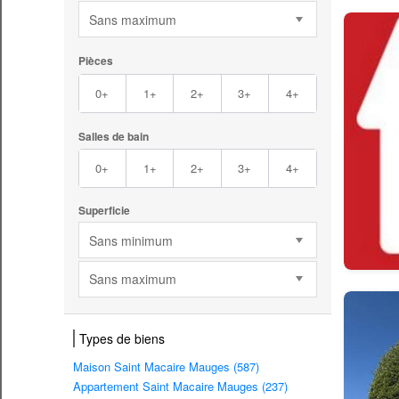
Sans maximum
Pièces
0+
1+
2+
3+
4+
Salles de bain
0+
1+
2+
3+
4+
Superficie
Sans minimum
Sans maximum
Types de biens
Maison Saint Macaire Mauges (587)
Appartement Saint Macaire Mauges (237)