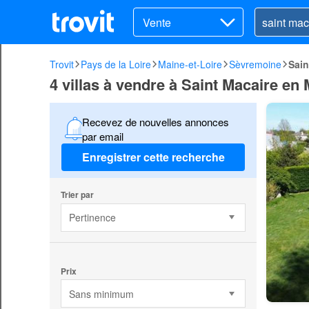
Vente
Trovit
Pays de la Loire
Maine-et-Loire
Sèvremoine
Sai
4 villas à vendre à Saint Macaire e
Recevez de nouvelles annonces
par email
Enregistrer cette recherche
Trier par
Pertinence
Prix
Sans minimum